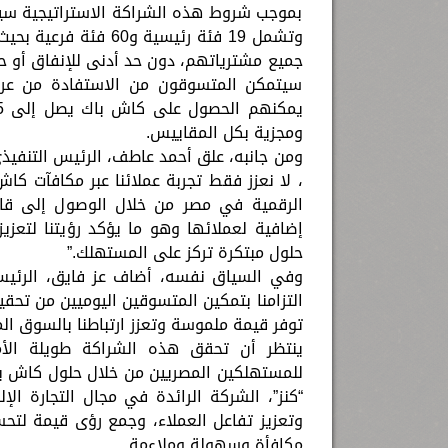
بموجب شروط هذه الشراكة الاستراتيجية سيت
وتشمل 19 فئة رئيسية
جميع مشترياتهم، دون حد أدنى للإنفاق أو ح
سيتمكن المتسوقون من الاستفادة من عرض
ومجزية بكل المقاييس.
ومن جانبه، علق أحمد عاطف، الرئيس التنفيذي 
، لا نعزز فقط تجربة عملائنا عبر مكافآت كا
الرقمية في مصر من خلال الوصول إلى قاعد
إضافية لعملائها وهو ما يؤكد رؤيتنا لتعزي
حلول مبتكرة تركز على المستهلك.”
وفي السياق نفسه، أضاف عز فايق، الرئيس ا
التزامنا بتمكين المتسوقين اليوميين من ت
توفر قيمة ملموسة وتعزز ارتباطنا بالسوق الم
ينتظر أن تحقق هذه الشراكة طويلة الأم
للمستهلكين المصريين من خلال حلول كاش باك
“كنز”، الشركة الرائدة في مجال التجارة ال
وتعزيز تفاعل العملاء، وجمع رؤى قيمة لت
مكافأة وسهولة وملاءمة.