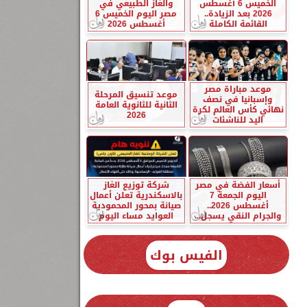
الخميس 6 أغسطس
والغاز الطبيعي في
2026 بعد الزيادة..
مصر اليوم الخميس 6
القائمة الكاملة
أغسطس 2026
موعد مباراة مصر
موعد تنسيق المرحلة
وإسبانيا في نصف
الثانية للثانوية العامة
نهائي كأس العالم لكرة
2026
اليد للناشئات
أسعار الفضة في مصر
شركة توزيع الغاز
اليوم الجمعة 7
بالاسكندرية تعلن أعمال
أغسطس 2026..
صيانة بمحور المحمودية
والجرام النقي يسجل...
العوايد مساء اليوم
الفيس بوك