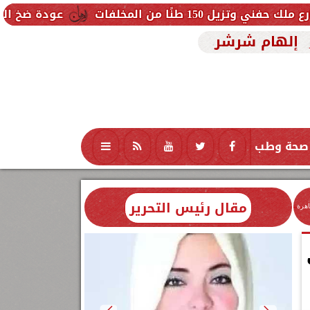
لفات
عودة ضخ المياه تدريجيًا لمناط
إلهام شرشر
صحة وطب
تكنولوجيا
منوعات
محافظات
مقال رئيس التحرير
اهرة