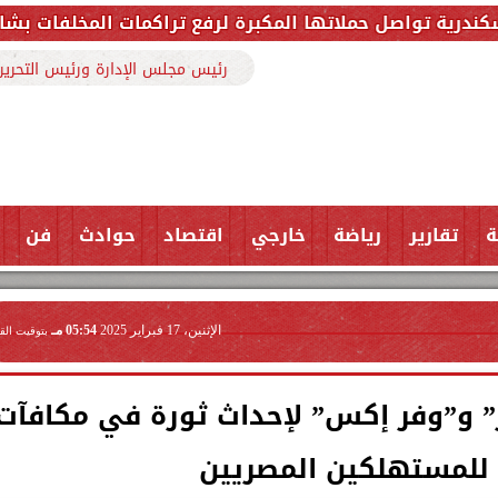
لمكبرة لرفع تراكمات المخلفات بشارع ملك حفني وتزيل 150 طنًا من المخ
رئيس مجلس الإدارة ورئيس التحرير
ة
تقارير
رياضة
خارجي
اقتصاد
حوادث
فن
الإثنين، 17 فبراير 2025
05:54 مـ
بتوقيت الق
ز” و”وفر إكس” لإحداث ثورة في مكافآت
للمستهلكين المصريين