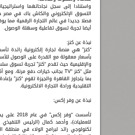
واستنادا إلى سجل نجاحاتهما واستراتيجيا
التسوق الإلكتروني والكاش باك في مصر حيث
فصلا جديدا في عالم التجارة الرقمية مما 
أيضا تجربة تسوق تفاعلية وسهلة الوصول.
نبذة عن كنز:
بأسعار معقولة مع القدرة على الوصول للأسوا
بما يتجاوز القاهرة والجيزة تقوم “كنز” بإعا
التقليدية وراحة التجارة الالكترونية.
نبذة عن وفر إكس:
تأسست “وفر 
للعمليات)، وأحمد كمال (الرئيس التنفيذي
تكنولوجي رائد لبرامج الولاء في منطقة 