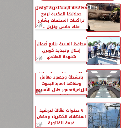
محافظة الإسكندرية تواصل
حملاتها المكبرة لرفع
تراكمات المخلفات بشارع
ملك حفني وتزيل...
محافظ الغربية يتابع أعمال
إحلال وتجديد كوبري
شنودة الملاحي
الزراعةquot; تنشر تقريرًا
بأنشطة وجهود معامل
ومعاهد quot;البحوث
الزراعيةquot; خلال الأسبوع
الأول...
6 خطوات فعّالة لترشيد
استهلاك الكهرباء وخفض
قيمة الفاتورة