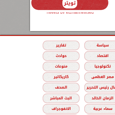
تويتر
Tweets by elzmannewseg
سياسة
تقارير
اقتصاد
حوادث
تكنولوجيا
منوعات
مصر العظمى
كاريكاتير
ل رئيس التحرير
الصحف
الزمان الخالد
البث المباشر
سماء عربية
الانفوجراف