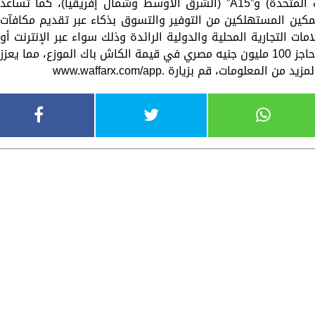
الاستثمار المعروفة “لوبي كابيتال” (الولايات المتحدة) و”A15” (الشرق الأوسط وشمال إفريقيا)، كما تساعد
كين المستهلكين من التوفير والتسوق بذكاء عبر تقديم مكافآت
التجارية المحلية والدولية الرائدة وذلك سواء عبر الإنترنت أو
في المتاجر. وفي عام 2024، تجاوزت الشركة حاجز 100 مليون جنيه مصري في قيمة الكاش باك الموزع، مما يعزز
علومات، قم بزيارة .www.waffarx.com/app