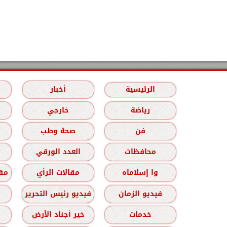
الرئيسية
أخبار
رياضة
خارجي
فن
صحة وطب
محافظات
العدد الورقي
وا إسلاماه
مقالات الرأي
مقا
فيديو الزمان
فيديو رئيس التحرير
خدمات
خير أجناد الأرض