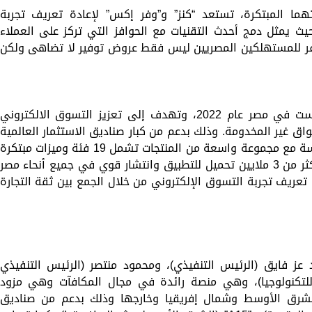
تهما المبتكرة، تستعد “كنز” و”وفر إكس” لإعادة تعريف تجربة
 يمثل دمج أحدث التقنيات مع الحوافز التي تركز على العملاء
يوفر للمستهلكين المصريين ليس فقط عروض توفير لا تضاهى ولكن
“كنز” هي منصة تجارة إلكترونية رائدة تأسست في مصر عام 2022، وتهدف إلى تعزيز التسوق الالكتروني
ق غير المخدومة. وذلك بدعم من كبار صناديق الاستثمار العالمية
والإقليمية حيث تقدم “كنز” تجربة تسوق سلسة مع مجموعة واسعة من المنتجات تشمل 19 فئة وميزات مبتكرة
مثل “كنز “TV بجانب خيارات دفع مرنة. ومع أكثر من 3 ملايين تحميل للتطبيق وانتشار قوي في جميع أنحاء مصر
دة تعريف تجربة التسوق الإلكتروني من خلال الجمع بين ثقة التجارة
إكس” في عام 2018 على يد عز فايق (الرئيس التنفيذي)، ومحمود منتصر (الرئيس التنفيذي
 للتكنولوجيا)، وهي منصة رائدة في مجال المكافآت وهي مزود
الشرق الأوسط وشمال إفريقيا وخارجها وذلك بدعم من صناديق