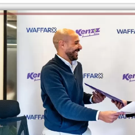
الكاتبة إلهام شرشر تهنئ الرئيس
السيسي بعيد ميلاده وتُشيد بجهوده
إلهام شرشر تكتب: دي مبقتش كورة..
في بناء الدولة
دي سياسة