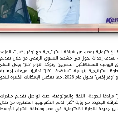
ة الإلكترونية بمصر، عن شراكة استراتيجية مع “وفر إكس”، المزود
لك بهدف إحداث تحول في مشهد التسوق الرقمي من خلال تقديم
اليومية للمستهلكين المصريين وتؤكد التزام “كنز” بجعل السلع
طوة استراتيجية رئيسية، تستهدف “كنز” تحقيق مبيعات إجمالية
بقيمة 500 مليون جنيه مصري عبر شراكتها مع “وفر إكس” بحلول عام 2026، مما يعكس الإمكانات الكبيرة للنمو
عام 2022، أصبحت “كنز” مرادفا للجودة، الثقة والموثوقية، حيث تواصل تقديم مبادرات
شراكة الجديدة مع رؤية “كنز” لدمج التكنولوجيا المتطورة من خلال
ير جديدة للتجارة الالكترونية في مصر ومنطقة الشرق الأوسط