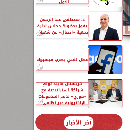
الأول...
د. مصطفى عبد الرحمن
يفوز بعضوية مجلس إدارة
جمعية «اتصال» عن شعبة...
عطل تقني يضرب فيسبوك
كريستال مايند توقع
شراكة استراتيجية مع
«فوري» لدمج المدفوعات
الإلكترونية عبر نظامي...
آخر الأخبار