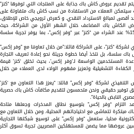
م تقديم عروض كاش باك جذابة على المنتجات التي توفرها “كنز”
 و60 فئة فرعية بحيث سيتمكن العملاء من الاستفادة من نسب كاش باك متفاوتة على
د أقصى لمبالغ الاسترداد النقدي. و كعرض ترويجي خاص للإطلاق،
 الكاش باك المضاعف خلال الشهر الأول من الشراكة، حيث
يمكنهم الحصول على كاش باك يصل إلى 15% عند الشراء من “كنز” عبر “وفر إكس”، بما يوفر تجربة سلسة
لشركة “كنز”، على الشراكة قائلا:”من خلال تعاوننا مع ”وفر إكس”
ش باك سلسة، بل نتخذ أيضا خطوة جريئة نحو إعادة تعريف التجارة
ة المستخدمين الواسعة لـ’وفر إكس’، بحيث تخلق ‘كنز’ قيمة
ز الكفاءة التشغيلية وتعزيز مفهوم الولاء لدى العملاء من خلال
لتنفيذي لشركة “وفر إكس” قائلا: “يعزز هذا التعاون مع ‘كنز’
حقيق توفير حقيقي ونحن متحمسون لتقديم مكافآت كاش باك حصرية
صري النابض بالحياة”.
د التزام “وفر إكس” بتوسيع نطاق المدخرات وجعلها متاحة
 مبتكرة تتماشى مع احتياجاتهم المحلية. ومن خلال التعاون مع
إلكترونية محليا، ستعمل “وفر إكس” على توسيع شبكتها التجارية
حسين عروضها مما يضمن للمستهلكين المصريين تجربة تسوق أكثر