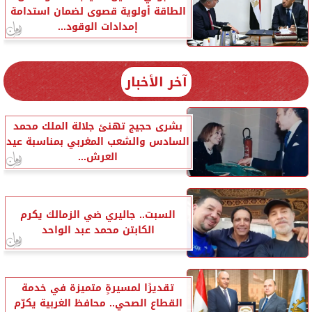
الطاقة أولوية قصوى لضمان استدامة
إمدادات الوقود...
آخر الأخبار
بشرى حجيج تهنئ جلالة الملك محمد
السادس والشعب المغربي بمناسبة عيد
العرش...
السبت.. جاليري ضي الزمالك يكرم
الكابتن محمد عبد الواحد
تقديرًا لمسيرةٍ متميزة في خدمة
القطاع الصحي.. محافظ الغربية يكرّم