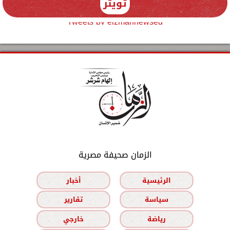
تويتر
Tweets by elzmannewseg
الزمان صحيفة مصرية
الرئيسية
أخبار
سياسة
تقارير
رياضة
خارجي