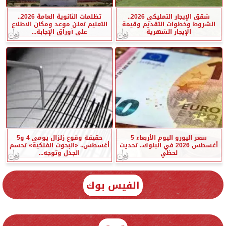
شقق الإيجار التمليكي 2026..
تظلمات الثانوية العامة 2026..
الشروط وخطوات التقديم وقيمة
التعليم تعلن موعد ومكان الاطلاع
الإيجار الشهرية
على أوراق الإجابة...
سعر اليورو اليوم الأربعاء 5
حقيقة وقوع زلزال يومي 4 و5
أغسطس 2026 في البنوك.. تحديث
أغسطس.. «البحوث الفلكية» تحسم
لحظي
الجدل وتوجه...
الفيس بوك