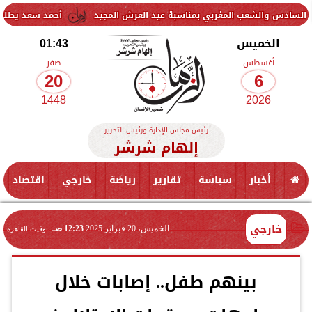
شعب المغربي بمناسبة عيد العرش المجيد
أحمد سعد يطلق «الألبوم الإل
الخميس
01:43
أغسطس
صفر
20
6
1448
2026
رئيس مجلس الإدارة ورئيس التحرير
إلهام شرشر
أخبار
سياسة
تقارير
رياضة
خارجي
اقتصاد
خارجي
الخميس، 20 فبراير 2025
12:23 صـ
بتوقيت القاهرة
بينهم طفل.. إصابات خلال