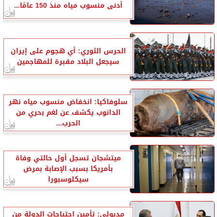
أدنى منسوب مياه منذ 150 عامًا...
الحرس الثوري: أي هجوم على إيران
سيجعل البلاد مقبرة للمهاجمين
سلوفاكيا: انخفاض منسوب مياه نهر
الدانوب يكشف عن لغم بحري من
الحرب...
ميتشجان تسجل أول حالتي وفاة
بأمريكا بسبب الإصابة بمرض
سيكلوسبورا
مدبولي: تأمين احتياجات الدولة من