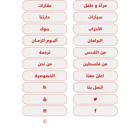
مرأة و طفل
عقارات
سيارات
حارتنا
الأحزاب
بنوك
البرلمان
ألبــوم الزمــان
من القدس
ترجمة
من فلسطين
من نحن
اعلن معنا
الخصوصية
اتصل بنا





جميع الحقوق محفوظة
©