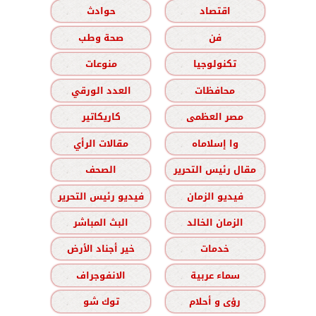
اقتصاد
حوادث
فن
صحة وطب
تكنولوجيا
منوعات
محافظات
العدد الورقي
مصر العظمى
كاريكاتير
وا إسلاماه
مقالات الرأي
مقال رئيس التحرير
الصحف
فيديو الزمان
فيديو رئيس التحرير
الزمان الخالد
البث المباشر
خدمات
خير أجناد الأرض
سماء عربية
الانفوجراف
رؤى و أحلام
توك شو