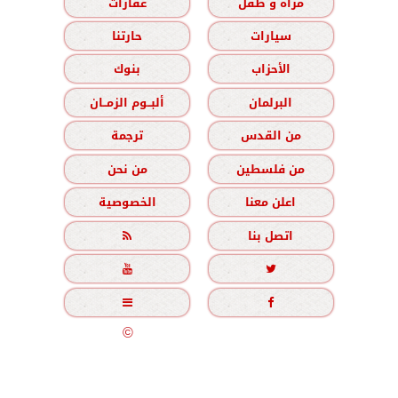
مرأة و طفل
عقارات
سيارات
حارتنا
الأحزاب
بنوك
البرلمان
ألبــوم الزمــان
من القدس
ترجمة
من فلسطين
من نحن
اعلن معنا
الخصوصية
اتصل بنا





جميع الحقوق محفوظة
©
2020 - 2026 - الزمان