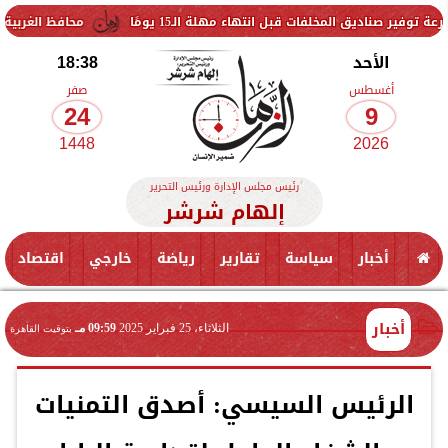
المخلفات قبل انتهاء مهلة الـ15 يومًا
محافظ الغربية يتفقد حزمة
الأحد
18:38
أغسطس
صفر
24
9
1448
2026
رئيس مجلس الإدارة ورئيس التحرير
إلهام شرشر
أخبار
سياسة
تقارير
رياضة
خارجي
اقتصاد
أخبار
الثلاثاء، 25 فبراير 2025
09:59 مـ
بتوقيت القاهرة
الرئيس السيسي: أصدق التمنيات