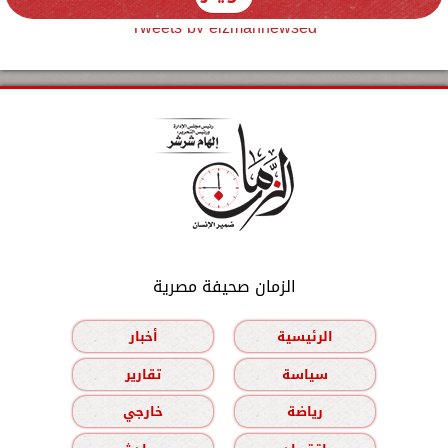
Tweets by elzmannewseg
الزمان صحيفة مصرية
الرئيسية
أخبار
سياسة
تقارير
رياضة
خارجي