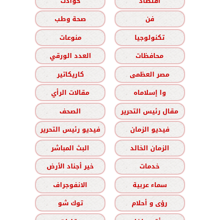
اقتصاد
حوادث
فن
صحة وطب
تكنولوجيا
منوعات
محافظات
العدد الورقي
مصر العظمى
كاريكاتير
وا إسلاماه
مقالات الرأي
مقال رئيس التحرير
الصحف
فيديو الزمان
فيديو رئيس التحرير
الزمان الخالد
البث المباشر
خدمات
خير أجناد الأرض
سماء عربية
الانفوجراف
رؤى و أحلام
توك شو