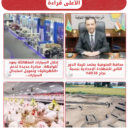
الأعلى قراءة
إحلال السيارات المتهالكة يعود
محافظ المنوفية يعتمد نتيجة الدور
للواجهة.. مبادرة جديدة لدعم
الثاني للشهادة الإعدادية بنسبة
«الكهربائية» وتمويل استبدال
نجاح 89.58%
السيارات...