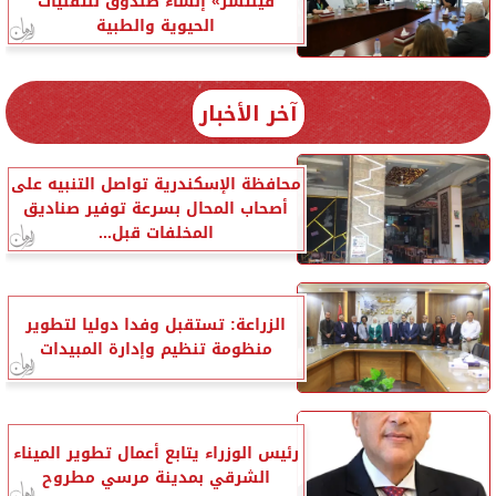
فينتشر» إنشاء صندوق للتقنيات
الحيوية والطبية
آخر الأخبار
محافظة الإسكندرية تواصل التنبيه على
أصحاب المحال بسرعة توفير صناديق
المخلفات قبل...
الزراعة: تستقبل وفدا دوليا لتطوير
منظومة تنظيم وإدارة المبيدات
رئيس الوزراء يتابع أعمال تطوير الميناء
الشرقي بمدينة مرسي مطروح