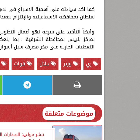
كما اكد سيادته على أهمية الاسراع فى نهو 
سلطان بمحافظة الإسماعيلية والإلتزام بمعدلات
وأيضاً التأكيد على سرعة نهو أعمال التطوي
بمركز بلبيس بمحافظة الشرقية ، بما ينعك
التغطيات الجارية على مخر مصرف سيل أسوان ف
ري
وزير
جلال
قوات
م
موضوعات متعلقة
ننشر مواعيد القطارات ا