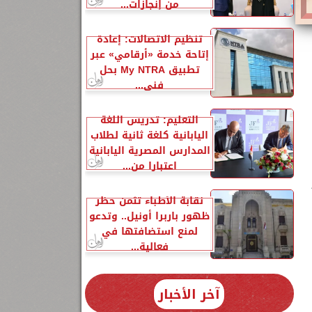
من إنجازات...
تنظيم الاتصالات: إعادة
إتاحة خدمة «أرقامي» عبر
تطبيق My NTRA بحل
فني...
التعليم: تدريس اللغة
اليابانية كلغة ثانية لطلاب
المدارس المصرية اليابانية
اعتبارا من...
نقابة الأطباء تثمن حظر
ظهور باربرا أونيل.. وتدعو
لمنع استضافتها في
فعالية...
آخر الأخبار