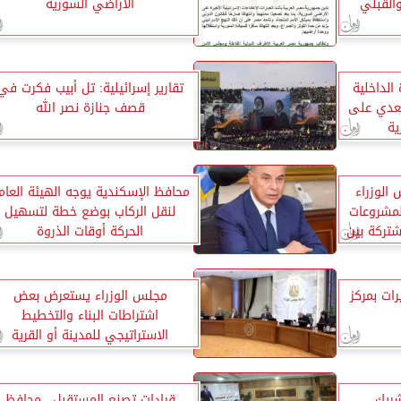
القبلي
الأراضي السورية
الداخلية
تقارير إسرائيلية: تل أبيب فكرت في
تعدي على
قصف جنازة نصر الله
ية
 الوزراء
محافظ الإسكندية يوجه الهيئة العام
لمشروعات
لنقل الركاب بوضع خطة لتسهيل
شتركة بين
الحركة أوقات الذروة
رات بمركز
مجلس الوزراء يستعرض بعض
اشتراطات البناء والتخطيط
الاستراتيجي للمدينة أو القرية
شريك
قيادات تصنع المستقبل.. محافظ