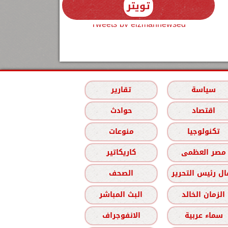
تويتر
Tweets by elzmannewseg
سياسة
تقارير
اقتصاد
حوادث
تكنولوجيا
منوعات
مصر العظمى
كاريكاتير
ل رئيس التحرير
الصحف
الزمان الخالد
البث المباشر
سماء عربية
الانفوجراف