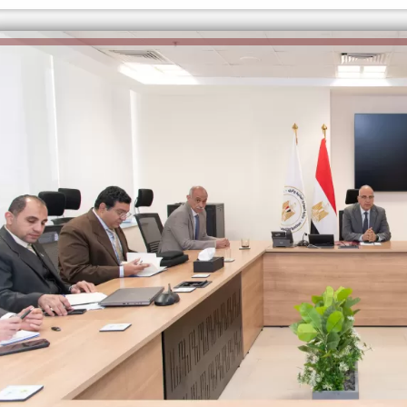
الكاتبة إلهام شرشر تهنئ الرئيس
السيسي بعيد ميلاده وتُشيد بجهوده
إلهام شرشر تكتب: دي مبقتش كورة..
في بناء الدولة
دي سياسة