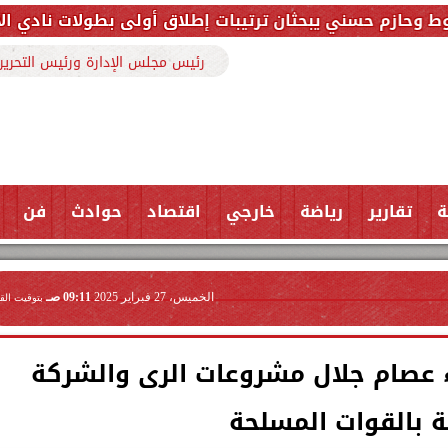
حثان ترتيبات إطلاق أولى بطولات نادي الأجواد للرماية ض
رئيس مجلس الإدارة ورئيس التحرير
ة
تقارير
رياضة
خارجي
اقتصاد
حوادث
فن
الخميس، 27 فبراير 2025
09:11 صـ
بتوقيت الق
اء عصام جلال مشروعات الرى والشركة
ة بالقوات المسلحة