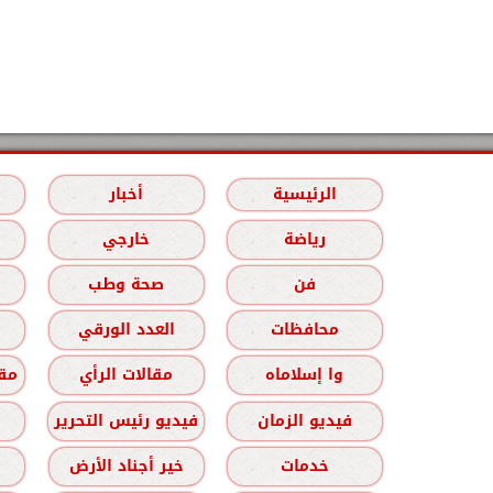
الرئيسية
أخبار
رياضة
خارجي
فن
صحة وطب
محافظات
العدد الورقي
وا إسلاماه
مقالات الرأي
مقا
فيديو الزمان
فيديو رئيس التحرير
خدمات
خير أجناد الأرض