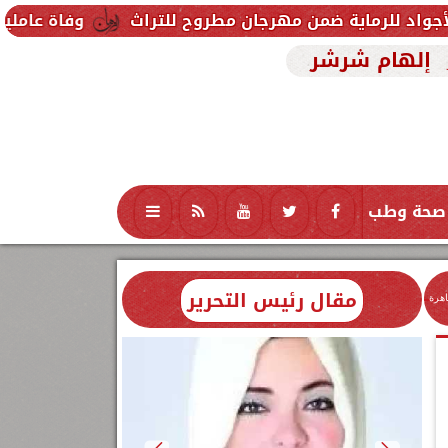
من مهرجان مطروح للتراث
وفاة عاملين متأثرين بإصابت
إلهام شرشر
صحة وطب
تكنولوجيا
منوعات
محافظات
مقال رئيس التحرير
اهرة