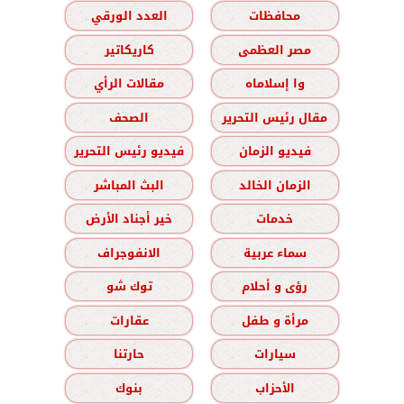
محافظات
العدد الورقي
مصر العظمى
كاريكاتير
وا إسلاماه
مقالات الرأي
مقال رئيس التحرير
الصحف
فيديو الزمان
فيديو رئيس التحرير
الزمان الخالد
البث المباشر
خدمات
خير أجناد الأرض
سماء عربية
الانفوجراف
رؤى و أحلام
توك شو
مرأة و طفل
عقارات
سيارات
حارتنا
الأحزاب
بنوك