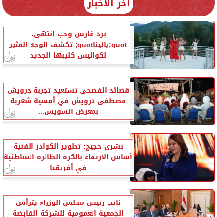
آخر الأخبار
برد قارس وحب انتهى..
quot;ياليناquot; تكشف الوجه المثير
لكواليس كليبها الجديد
قصائد الفصحى تستعيد تجربة درويش
مصطفى درويش في أمسية شعرية
بمعرض السويس...
بشرى حجيج: تطوير الكوادر الفنية
أساس الارتقاء بالكرة الطائرة الشاطئية
في أفريقيا
نائب رئيس مجلس الوزراء يترأس
الجمعية العمومية للشركة القابضة