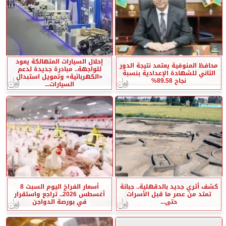
إحلال السيارات المتهالكة يعود
محافظ المنوفية يعتمد نتيجة الدور
للواجهة.. مبادرة جديدة لدعم
الثاني للشهادة الإعدادية بنسبة
«الكهربائية» وتمويل استبدال
نجاح 89.58%
السيارات...
كشف أثري جديد بالدقهلية.. جبانة
أسعار الفراخ اليوم السبت 8
تمتد من عصر ما قبل الأسرات
أغسطس 2026.. تراجع واستقرار
حتى...
في بورصة الدواجن