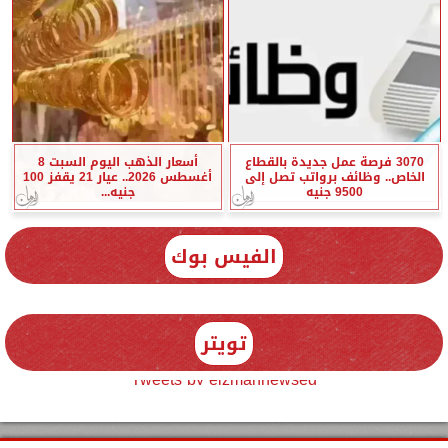
3070 فرصة عمل جديدة بالقطاع
أسعار الذهب اليوم السبت 8
الخاص.. وظائف برواتب تصل إلى
أغسطس 2026.. عيار 21 يقفز 100
9500 جنيه
جنيه...
الفيس بوك
تويتر
Tweets by elzmannewseg