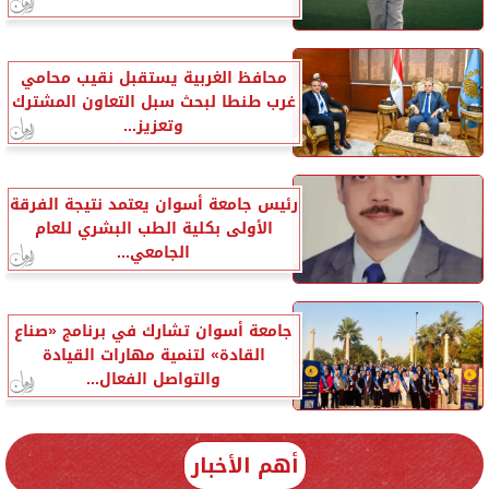
محافظ الغربية يستقبل نقيب محامي
غرب طنطا لبحث سبل التعاون المشترك
وتعزيز...
رئيس جامعة أسوان يعتمد نتيجة الفرقة
الأولى بكلية الطب البشري للعام
الجامعي...
جامعة أسوان تشارك في برنامج «صناع
القادة» لتنمية مهارات القيادة
والتواصل الفعال...
أهم الأخبار