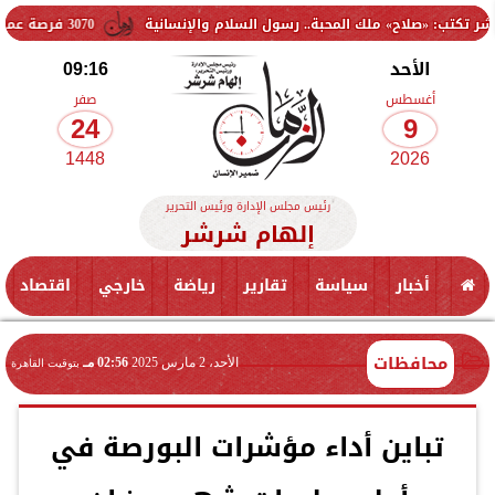
اح» ملك المحبة.. رسول السلام والإنسانية
3070 فرصة عمل جديدة بالقطاع الخاص.. وظائف برواتب تصل إلى 9500 جنيه
الأحد
09:16
أغسطس
صفر
24
9
1448
2026
رئيس مجلس الإدارة ورئيس التحرير
إلهام شرشر
أخبار
سياسة
تقارير
رياضة
خارجي
اقتصاد
محافظات
الأحد، 2 مارس 2025
02:56 مـ
بتوقيت القاهرة
تباين أداء مؤشرات البورصة في