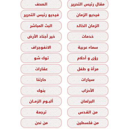
مقال رئيس التحرير
الصحف
فيديو الزمان
فيديو رئيس التحرير
الزمان الخالد
البث المباشر
خدمات
خير أجناد الأرض
سماء عربية
الانفوجراف
رؤى و أحلام
توك شو
مرأة و طفل
عقارات
سيارات
حارتنا
الأحزاب
بنوك
البرلمان
ألبــوم الزمــان
من القدس
ترجمة
من فلسطين
من نحن