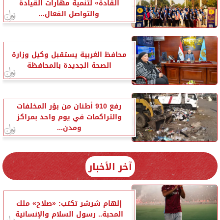
القادة» لتنمية مهارات القيادة
والتواصل الفعال...
محافظ الغربية يستقبل وكيل وزارة
الصحة الجديدة بالمحافظة
رفع 910 أطنان من بؤر المخلفات
والتراكمات في يوم واحد بمراكز
ومدن...
آخر الأخبار
إلهام شرشر تكتب: «صلاح» ملك
المحبة.. رسول السلام والإنسانية