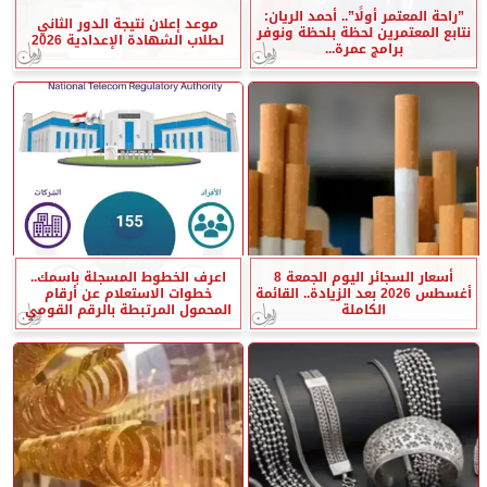
”راحة المعتمر أولًا”.. أحمد الريان:
موعد إعلان نتيجة الدور الثاني
نتابع المعتمرين لحظة بلحظة ونوفر
لطلاب الشهادة الإعدادية 2026
برامج عمرة...
أسعار السجائر اليوم الجمعة 8
اعرف الخطوط المسجلة باسمك..
أغسطس 2026 بعد الزيادة.. القائمة
خطوات الاستعلام عن أرقام
الكاملة
المحمول المرتبطة بالرقم القومي