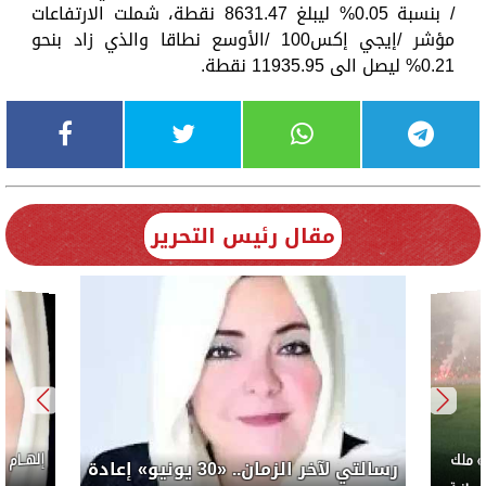
/ بنسبة 0.05% ليبلغ 8631.47 نقطة، شملت الارتفاعات
مؤشر /إيجي إكس100 /الأوسع نطاقا والذي زاد بنحو
0.21% ليصل الى 11935.95 نقطة.
مقال رئيس التحرير
إلهــام
 ملك
رسالتي لآخر الزمان.. «30 يونيو» إعادة