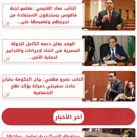
النائب عماد الغنيمي: معلمو لجنة
فاقوس يستحقون الاستفادة من
تجربتهم وتعميمها على...
الوفد يعلن دعمه الكامل للدولة
المصرية فى اتخاذ لإجراءات والتدابير
لحماية الأمن...
النائب عمرو فهمي: بيان الحكومة بشأن
حادث سفينتي دمياط يؤكد نهج
الشفافية
آخر الأخبار
محافظة الإسكندرية تواصل حملاتها