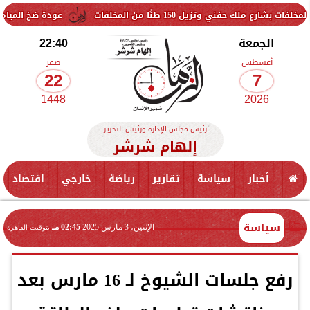
ل 150 طنًا من المخلفات
عودة ضخ المياه تدريجيًا لمناطق
الجمعة
22:40
أغسطس
صفر
22
7
1448
2026
رئيس مجلس الإدارة ورئيس التحرير
إلهام شرشر
أخبار
سياسة
تقارير
رياضة
خارجي
اقتصاد
سياسة
الإثنين، 3 مارس 2025
02:45 مـ
بتوقيت القاهرة
رفع جلسات الشيوخ لـ 16 مارس بعد