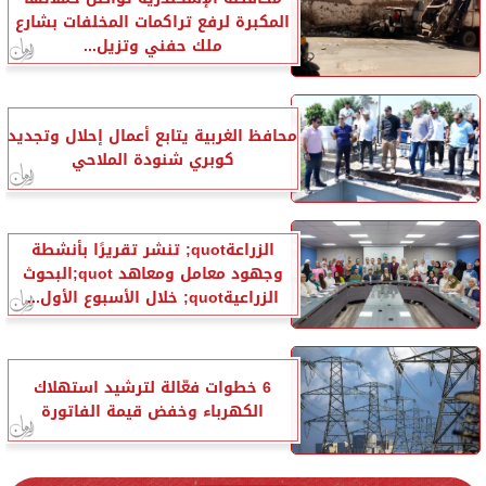
المكبرة لرفع تراكمات المخلفات بشارع
ملك حفني وتزيل...
محافظ الغربية يتابع أعمال إحلال وتجديد
كوبري شنودة الملاحي
الزراعةquot; تنشر تقريرًا بأنشطة
وجهود معامل ومعاهد quot;البحوث
الزراعيةquot; خلال الأسبوع الأول...
6 خطوات فعّالة لترشيد استهلاك
الكهرباء وخفض قيمة الفاتورة