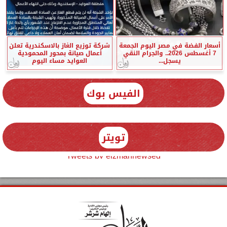
أسعار الفضة في مصر اليوم الجمعة
شركة توزيع الغاز بالاسكندرية تعلن
7 أغسطس 2026.. والجرام النقي
أعمال صيانة بمحور المحمودية
يسجل...
العوايد مساء اليوم
الفيس بوك
تويتر
Tweets by elzmannewseg