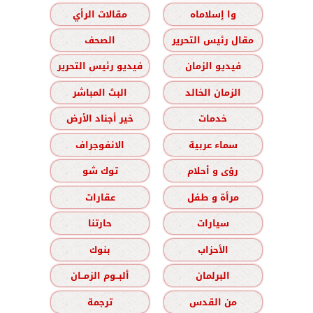
وا إسلاماه
مقالات الرأي
مقال رئيس التحرير
الصحف
فيديو الزمان
فيديو رئيس التحرير
الزمان الخالد
البث المباشر
خدمات
خير أجناد الأرض
سماء عربية
الانفوجراف
رؤى و أحلام
توك شو
مرأة و طفل
عقارات
سيارات
حارتنا
الأحزاب
بنوك
البرلمان
ألبــوم الزمــان
من القدس
ترجمة