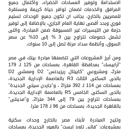
الاستدامة وتوفير المساحات الخضراء، واكتمال جميع
المرافق والخدمات لضمان توافر حياة كريمة ومستقرة
للمصريين بالخارج، بجانب ان تكون جميع الوحدات تسليم
فوري وبحد أقصى نهاية العام الجاري، بالإضافة إلى توفير
حزمة من التيسيرات غير المسبوقة ضمن المبادرة، والتى
تشمل خصومات تتراوح بين 3 % إلى 10% عن سعر
السوق، وأنظمة سداد مرنة تصل إلى 10 سنوات.
ومن أبرز المشروعات التي تتضمنها مبادرة بيتك في مصر
"أرابيسك" بمحافظة القاهرة، بمساحات من 125 لـ 179
متر2، ومشروعي "كابيتال ريزيدنس" D2 وممشي D2
بالحى السكنى الثالث R3 بالعاصمة الإدارية الجديدة،
بمساحات من 114 لـ 392 مترا2 ، و"جاردن سيتي الجديدة"
بالحى السكنى الخامس R5 بالعاصمة الإدارية الجديدة،
بمساحات تتراوح بين 79 إلى 344 مترا2، و"مدينتى"
بالقاهرة الجديدة، بمساحات من 96 لـ 178 مترا.
وتتيح المبادرة لأبناء مصر بالخارج وحدات سكنية
بمشروعات: "فالى تاورز إيست" بالعبور الجديدة، بمساحات