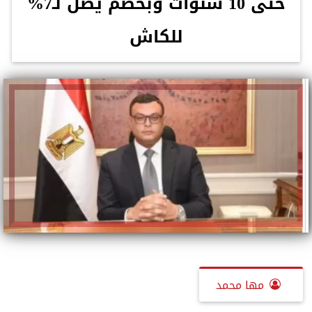
حتى 10 سنوات وبخصم يصل لـ7%
للكاش
مها محمد