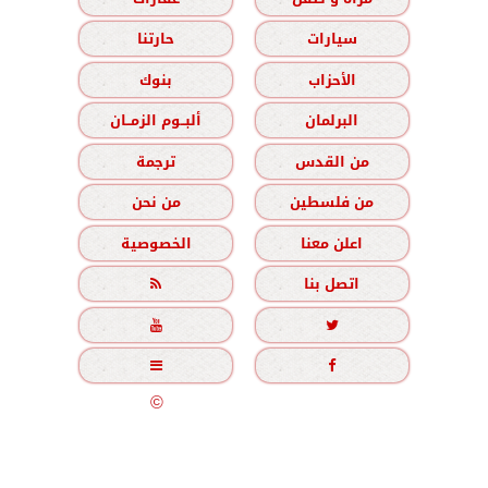
سيارات
حارتنا
الأحزاب
بنوك
البرلمان
ألبــوم الزمــان
من القدس
ترجمة
من فلسطين
من نحن
اعلن معنا
الخصوصية
اتصل بنا





جميع الحقوق محفوظة
©
2020 - 2026 - الزمان