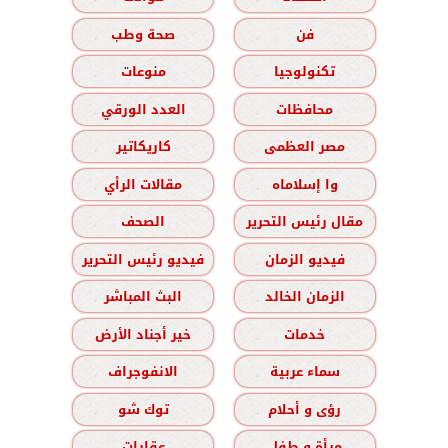
فن
صحة وطب
تكنولوجيا
منوعات
محافظات
العدد الورقي
مصر العظمى
كاريكاتير
وا إسلاماه
مقالات الرأي
مقال رئيس التحرير
الصحف
فيديو الزمان
فيديو رئيس التحرير
الزمان الخالد
البث المباشر
خدمات
خير أجناد الأرض
سماء عربية
الانفوجراف
رؤى و أحلام
توك شو
مرأة و طفل
عقارات