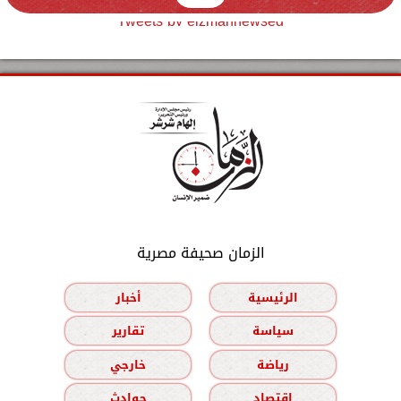
Tweets by elzmannewseg
الزمان صحيفة مصرية
الرئيسية
أخبار
سياسة
تقارير
رياضة
خارجي
اقتصاد
حوادث