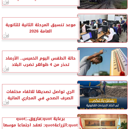
موعد تنسيق المرحلة الثانية للثانوية
العامة 2026
حالة الطقس اليوم الخميس.. الأرصاد
تحذر من 4 ظواهر تضرب البلاد
الري تواصل تصديها للالقاء مخلفات
الصرف الصحي في المجاري المائية
برعاية quot;فاروقquot;..
quot;الزراعةquot; تعقد اجتماعا موسعا