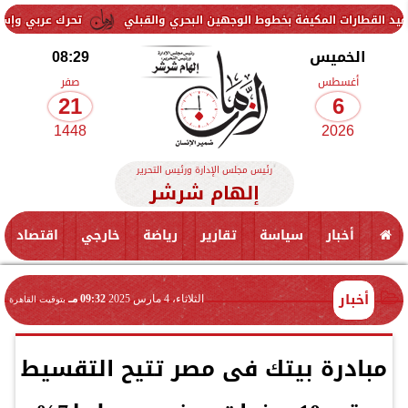
المكيفة بخطوط الوجهين البحري والقبلي
تحرك عربي وإسلامي لمواجهة 
الخميس
08:29
أغسطس
صفر
21
6
1448
2026
رئيس مجلس الإدارة ورئيس التحرير
إلهام شرشر
أخبار
سياسة
تقارير
رياضة
خارجي
اقتصاد
أخبار
الثلاثاء، 4 مارس 2025
09:32 مـ
بتوقيت القاهرة
مبادرة بيتك فى مصر تتيح التقسيط