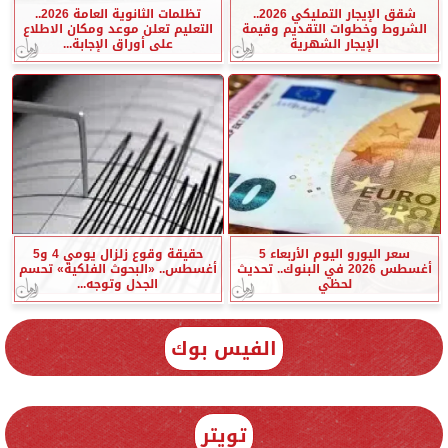
شقق الإيجار التمليكي 2026..
تظلمات الثانوية العامة 2026..
الشروط وخطوات التقديم وقيمة
التعليم تعلن موعد ومكان الاطلاع
الإيجار الشهرية
على أوراق الإجابة...
سعر اليورو اليوم الأربعاء 5
حقيقة وقوع زلزال يومي 4 و5
أغسطس 2026 في البنوك.. تحديث
أغسطس.. «البحوث الفلكية» تحسم
لحظي
الجدل وتوجه...
الفيس بوك
تويتر