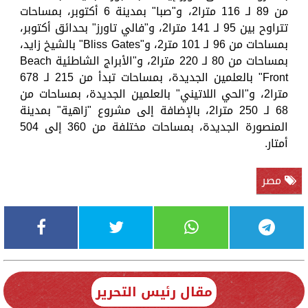
من 89 لـ 116 مترا2، و"صبا" بمدينة 6 أكتوبر، بمساحات
تتراوح بين 95 لـ 141 مترا2، و"فالي تاورز" بحدائق أكتوبر،
بمساحات من 96 لـ 101 متر2، و"Bliss Gates" بالشيخ زايد،
بمساحات من 80 لـ 220 مترا2، و"الأبراج الشاطئية Beach
Front" بالعلمين الجديدة، بمساحات تبدأ من 215 لـ 678
مترا2، و"الحي اللاتيني" بالعلمين الجديدة، بمساحات من
68 لـ 250 مترا2، بالإضافة إلى مشروع "زاهية" بمدينة
المنصورة الجديدة، بمساحات مختلفة من 360 إلى 504
أمتار.
مصر
مقال رئيس التحرير