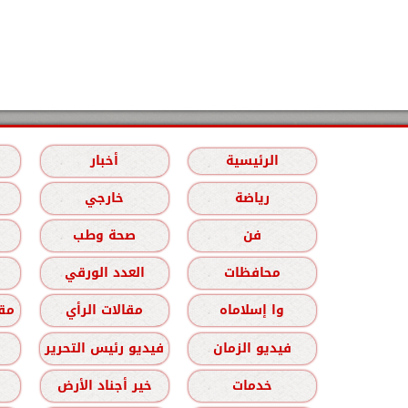
الرئيسية
أخبار
رياضة
خارجي
فن
صحة وطب
محافظات
العدد الورقي
وا إسلاماه
مقالات الرأي
مقا
فيديو الزمان
فيديو رئيس التحرير
خدمات
خير أجناد الأرض