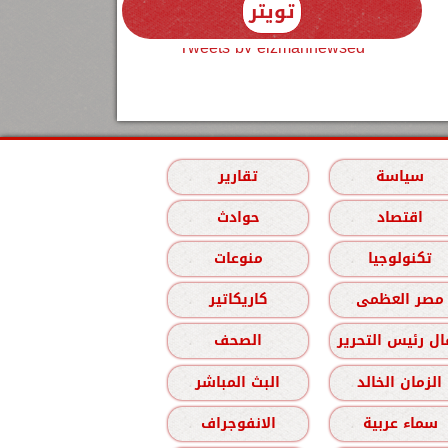
تويتر
Tweets by elzmannewseg
سياسة
تقارير
اقتصاد
حوادث
تكنولوجيا
منوعات
مصر العظمى
كاريكاتير
ل رئيس التحرير
الصحف
الزمان الخالد
البث المباشر
سماء عربية
الانفوجراف