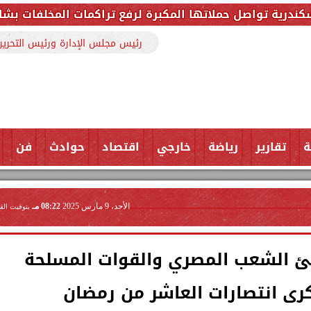
المكبرة لرفع تراكمات المخلفات بشارع ملك حفني وتزيل 150 طنًا من الم
رئيس مجلس الإدارة ورئيس التحرير
ة
تقارير
رياضة
خارجي
اقتصاد
حوادث
فن
الأحد، 9 مارس 2025
08:22 مـ
بتوقيت الق
نئ الشعب المصري والقوات المسلحة
كرى انتصارات العاشر من رمضان