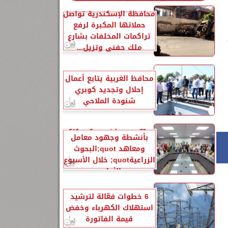
محافظة الإسكندرية تواصل
حملاتها المكبرة لرفع
تراكمات المخلفات بشارع
ملك حفني وتزيل...
محافظ الغربية يتابع أعمال
إحلال وتجديد كوبري
شنودة الملاحي
الزراعةquot; تنشر تقريرًا
بأنشطة وجهود معامل
ومعاهد quot;البحوث
الزراعيةquot; خلال الأسبوع
الأول...
6 خطوات فعّالة لترشيد
استهلاك الكهرباء وخفض
قيمة الفاتورة