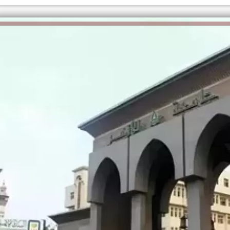
الكاتبة إلهام شرشر تهنئ الرئيس
السيسي بعيد ميلاده وتُشيد بجهوده
إلهام شرشر تكتب: دي مبقتش كورة..
في بناء الدولة
دي سياسة