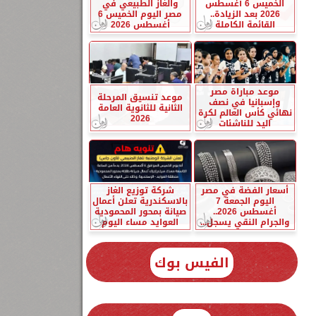
الخميس 6 أغسطس
والغاز الطبيعي في
2026 بعد الزيادة..
مصر اليوم الخميس 6
القائمة الكاملة
أغسطس 2026
موعد مباراة مصر
موعد تنسيق المرحلة
وإسبانيا في نصف
الثانية للثانوية العامة
نهائي كأس العالم لكرة
2026
اليد للناشئات
أسعار الفضة في مصر
شركة توزيع الغاز
اليوم الجمعة 7
بالاسكندرية تعلن أعمال
أغسطس 2026..
صيانة بمحور المحمودية
والجرام النقي يسجل...
العوايد مساء اليوم
الفيس بوك