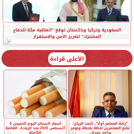
السعودية وتركيا وباكستان توقع ”اتفاقية مكة للدفاع
المشترك” لتعزيز الأمن والاستقرار
الأعلى قراءة
”راحة المعتمر أولًا”.. أحمد الريان:
أسعار السجائر اليوم الخميس 6
نتابع المعتمرين لحظة بلحظة ونوفر
أغسطس 2026 بعد الزيادة.. القائمة
برامج عمرة...
الكاملة