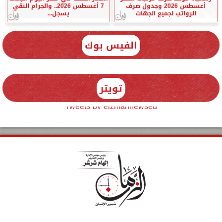
أغسطس 2026 وجدول صرف
7 أغسطس 2026.. والجرام النقي
الرواتب لجميع الجهات
يسجل...
الفيس بوك
تويتر
Tweets by elzmannewseg