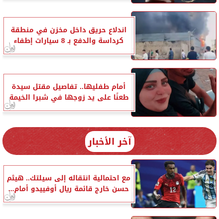
اندلاع حريق داخل مخزن في منطقة
كرداسة والدفع بـ 8 سيارات إطفاء
أمام طفليها.. تفاصيل مقتل سيدة
طعنًا على يد زوجها في شبرا الخيمة
آخر الأخبار
مع احتمالية انتقاله إلى سيلتك.. هيثم
حسن خارج قائمة ريال أوفييدو أمام...