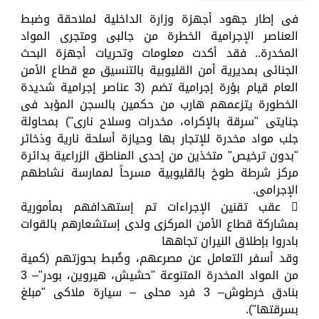
فى إطار جهود أجهزة وزارة الداخلية لملاحقة وضبط
العناصر الإجرامية الخطرة من جالبى ومتجرى المواد
المخدرة.. فقد أكدت معلومات وتحريات أجهزة البحث
الجنائى بمديرية أمن القليوبية بالتنسيق مع قطاع الأمن
العام قيام بؤرة إجرامية تضم (3 عناصر إجرامية شديدة
الخطورة يتزعمهم هارب من حكمين بالسجن المؤبد فى
جنايتى "سرقة بالإكراه، مخدرات وسلاح نارى") بمحاولة
جلب مواد مخدرة للإتجار بها وحيازة أسلحة نارية وذخائر
"بدون ترخيص" متخذين من إحدى المناطق الزراعية بدائرة
مركز شرطة طوخ بالقليوبية مسرحاً لممارسة نشاطهم
الإجرامى.
 عقب تقنين الإجراءات تم إستهدافهم بمأمورية
بمشاركة قطاع الأمن المركزى ولدى إستشعارهم بالقوات
بادروا بإطلاق النيران تجاهها
وقد أسفر التعامل عن مصرعهم، وضُبط بحوزتهم (كمية
من المواد المخدرة المتنوعة "حشيش، هيروين، بودر"– 3
بنادق خرطوش– 3 فرد محلى – سيارة ملاكى "مبلغ
بسرقتها").