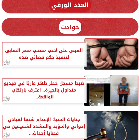
العدد الورقي
حوادث
القبض على لاعب منتخب مصر السابق
لتنفيذ حكم قضائي ضده
ضبط مسجل خطر ظهر عاريًا في فيديو
متداول بالجيزة.. اعترف بارتكاب
الواقعة...
جنايات المنيا: الإعدام شنقا لقيادي
إخواني والمؤبد والمشدد لشقيقين في
قضايا أحداث...