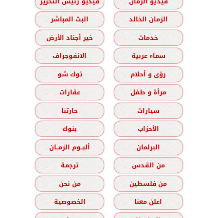
فيديو الزمان
فيديو رئيس التحرير
الزمان الخالد
البث المباشر
خدمات
خير أجناد الأرض
سماء عربية
الانفوجراف
رؤى و أحلام
توك شو
مرأة و طفل
عقارات
سيارات
حارتنا
الأحزاب
بنوك
البرلمان
ألبــوم الزمــان
من القدس
ترجمة
من فلسطين
من نحن
اعلن معنا
الخصوصية