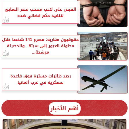
القبض على لاعب منتخب مصر السابق
لتنفيذ حكم قضائي ضده
حقوقيون مغاربة: مصرع 141 شخصا خلال
محاولة العبور إلى سبتة.. والحصيلة
مرشحة...
رصد طائرات مسيّرة فوق قاعدة
عسكرية في غرب ألمانيا
أهم الأخبار