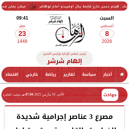
حسن خارج قائمة ريال أوفييدو أمام لوهافر
ميلان يعلن فسخ عقد إسماعيل
السبت
09:41
أغسطس
صفر
23
8
1448
2026
رئيس مجلس الإدارة ورئيس التحرير
إلهام شرشر
أخبار
سياسة
تقارير
رياضة
خارجي
اقتصاد
حوادث
الأحد، 16 مارس 2025
07:04 مـ
بتوقيت القاهرة
مصرع 3 عناصر إجرامية شديدة