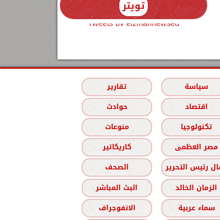
تويتر
Tweets by elzmannewseg
سياسة
تقارير
اقتصاد
حوادث
تكنولوجيا
منوعات
مصر العظمى
كاريكاتير
ل رئيس التحرير
الصحف
الزمان الخالد
البث المباشر
سماء عربية
الانفوجراف