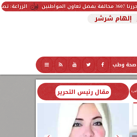
الزراعة: تصدر 712 ترخيص تشغيل جديد لمشروعات الثروة الحيوانية والداجنة.. وتسجيل 832 مخلوط أعلاف
إلهام شرشر
صحة وطب
تكنولوجيا
منوعات
محافظات
مقال رئيس التحرير
اهرة