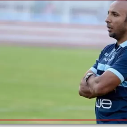
الكاتبة إلهام شرشر تهنئ الرئيس
السيسي بعيد ميلاده وتُشيد بجهوده
إلهام شرشر تكتب: دي مبقتش كورة..
في بناء الدولة
دي سياسة