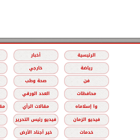
الرئيسية
أخبار
رياضة
خارجي
فن
صحة وطب
محافظات
العدد الورقي
وا إسلاماه
مقالات الرأي
مقا
فيديو الزمان
فيديو رئيس التحرير
خدمات
خير أجناد الأرض