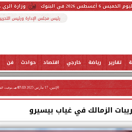
وزارة الري حررنا 3607 مخالفة بفضل تعاون المواطنين
رئيس مجلس الإدارة ورئيس التحرير
ة
تقارير
رياضة
خارجي
اقتصاد
حوادث
فن
الإثنين، 17 مارس 2025
07:13 مـ
بتوقيت الق
ريبات الزمالك في غياب بيسيرو