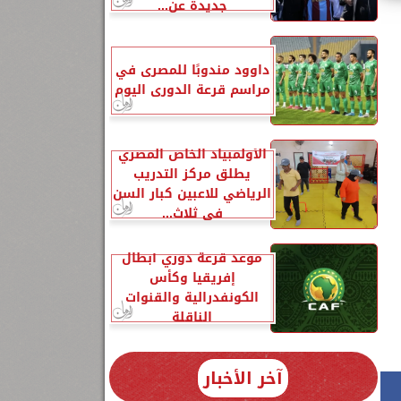
جديدة عن...
داوود مندوبًا للمصرى في
مراسم قرعة الدورى اليوم
الأولمبياد الخاص المصري
يطلق مركز التدريب
الرياضي للاعبين كبار السن
في ثلاث...
موعد قرعة دوري أبطال
إفريقيا وكأس
الكونفدرالية والقنوات
الناقلة
آخر الأخبار