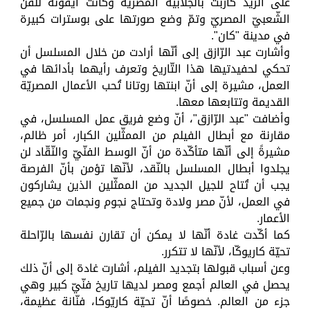
على الرّيد كاربت بالجلابيّة المصريّة وكانت أيقونة للفنّ
الشّعبيّ المصريّ وتمّ وضع صورتها على بوسترات كبيرة
في مدينة "كان".
وأشارت عبد الرّازق إلى أنّها أرادت من خلال المسلسل أن
تحكي لحفيدتيها هذا التّاريخ وتعرف رأيهما بأدائها في
العمل، مشيرة إلى أنّ ابنتها روتانا تُحب الأعمال المصريّة
القديمة وتتابعها معها.
وأضافت "عبد الرّازق"، أنّ وضع فريق عمل المسلسل، في
مقارنة مع أبطال الفيلم من الممثّلين الكبار، أمر ظالم،
مشيرةً إلى أنّها متأكّدة من أنّ الوسط الفنّيّ والنّقّاد لن
يجلدوا أبطال المسلسل بالنّقد، لأنّها تؤمن بأنّ الفرصة
يجب أن تُتاح للجيل الجديد من الممثّلين الذين يشاركون
في العمل، لأنّ مصر ولادة وتحتاج نجوم ونجمات من جميع
الأعمار.
كما أكّدت غادة أنّها لا يمكن أن تقارن نفسها بالرّاحلة
تحيّة كاريوكّا، لأنّها لا تتكرر.
وعن أسباب قبولها بتجديد الفيلم، أشارت غادة إلى أنّ ذلك
يحصل في العالم أجمع ومصر لديها تاريخ فنّيّ كبير وهي
جزء من العالم. خصوصًا أنّ تحيّة كاريّوكا، فنّانة عظيمة،