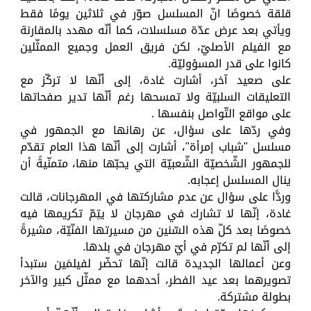
قلقة خصوصًا انّ المسلسل صوّر في ثلاثين يومًا فقط
ويأتي بعد عرض عدّة مسلسلات، كما أنّه مهدد بالمقارنة
مع الفيلم الأصليّ، لكن فريق العمل وجميع الممثّلين
كانوا على قدر المسؤوليّة.
على صعيد آخر، أشارت غادة، إلى أنّها لا تركّز مع
التعليقات السلبيّة ولا تمسحها رغم أنّها تدير صفحاتها
على مواقع التّواصل بنفسها .
وفي ردّها على سؤال، عن رهانها مع الجمهور في
مسلسل "شباب إمرأة"، أشارت إلى أنّها هذا العام تقدّم
للجمهور الشّخصيّة الشّعبيّة التي يحبّها منها، متمنّيةً أن
ينال المسلسل إعجابه.
وردًّا على سؤال عن عدم مشاركتها في المهرجانات، قالت
غادة، إنّها لا تشارك في مهرجان لا يتِمّ تكريمها فيه
خصوصًا بعد كلّ هذه السّنين من مسيرتها الفنّيّة، مشيرةً
إلى أنّها لم تكرّم في أيّ مهرجان في بلدها.
وعن أعمالها الجديدة قالت إنّها تحضّر لفيلمَين ستبدأ
تصويرهما بعد عيد الفطر، أحدهما مع ممثّل كبير والآخر
بطولة مشتركة.