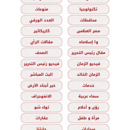
تكنولوجيا
منوعات
محافظات
العدد الورقي
مصر العظمى
كاريكاتير
وا إسلاماه
مقالات الرأي
مقال رئيس التحرير
الصحف
فيديو الزمان
فيديو رئيس التحرير
الزمان الخالد
البث المباشر
خدمات
خير أجناد الأرض
سماء عربية
الانفوجراف
رؤى و أحلام
توك شو
مرأة و طفل
عقارات
سيارات
حارتنا