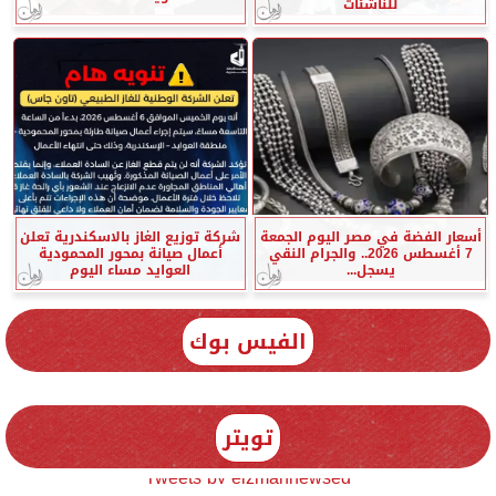
للناشئات
أسعار الفضة في مصر اليوم الجمعة
شركة توزيع الغاز بالاسكندرية تعلن
7 أغسطس 2026.. والجرام النقي
أعمال صيانة بمحور المحمودية
يسجل...
العوايد مساء اليوم
الفيس بوك
تويتر
Tweets by elzmannewseg