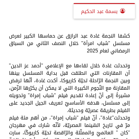
بسمة عبد الحكيم
كشفا النجمة غادة عبد الرازق عن حماسها الكبير لعرض
مسلسل "شباب امرأة" خلال النصف الثاني من السباق
الرمضاني لعام 2025
وتحدثت غادة خلال لقاءها مع الإعلامي "أحمد عز الدين"
أن المقارنات التي انطلقت قبل بداية المسلسل بينها
وبين النجمة الرّاحلة تحيّة كاريوكا، أكدت غادة، أنّها ترفض
المقارنة مع النّجوم الكبيرة التي لا يمكن أن يكرّرها الزّمن،
مشيرةً إلى أنّ إعادة تقديم فيلم "شباب إمراة" وتحويله
إلى مسلسل، هدفه الأساسيّ تعريف الجيل الجديد على
الفيلم بطريقة عصريّة وحديثة.
وتحدثت"غادة"، أنّ فيلم "شباب إمراة"، من أهم مئة فيلم
مرّ في تاريخ السّينما المصريّة، لأنّه شارك في مهرجان
"كان " العالميّ والممثّلة والرّاقصة تحيّة كاريوكّا، سارت