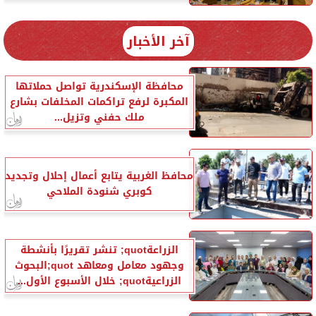
آخر الأخبار
محافظة الإسكندرية تواصل حملاتها
المكبرة لرفع تراكمات المخلفات بشارع
ملك حفني وتزيل...
محافظ الغربية يتابع أعمال إحلال وتجديد
كوبري شنودة الملاحي
الزراعةquot; تنشر تقريرًا بأنشطة
وجهود معامل ومعاهد quot;البحوث
الزراعيةquot; خلال الأسبوع الأول...