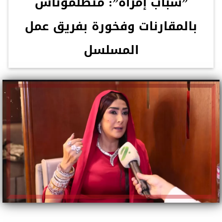
”شباب إمرأة”: متظلموناش
بالمقارنات وفخورة بفريق عمل
المسلسل