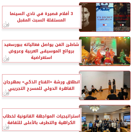
3 أفلام قصيرة في نادي السينما
المستقلة السبت المقبل
شاطئ الفن يواصل فعالياته ببورسعيد
بروائع الموسيقى العربية وعروض
استعراضية
انطلاق ورشة «القناع الذكي» بمهرجان
القاهرة الدولي للمسرح التجريبي
استراتيجيات المواجهة القانونية لخطاب
الكراهية والتطرف بالأعلى للثقافة