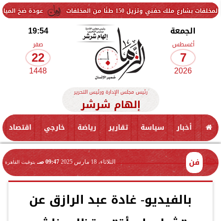
150 طنًا من المخلفات
عودة ضخ المياه تدريجيًا لمناطق ا
الجمعة
19:54
أغسطس
صفر
22
7
1448
2026
رئيس مجلس الإدارة ورئيس التحرير
إلهام شرشر
أخبار
سياسة
تقارير
رياضة
خارجي
اقتصاد
فن
الثلاثاء، 18 مارس 2025
09:47 صـ
بتوقيت القاهرة
بالفيديو- غادة عبد الرازق عن