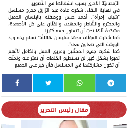
الرّمضانيّة الأخرى بسبب انشغالها في التّصوير.
في نهاية اللقاء، شكرت غادة عبد الرّازق مخرج مسلسل
"شباب إمرأة"، أحمد حسن ووصفته بالإنسان الجميل
والمحترم والشّاطر والمهذب والفنّان على كل الأصعدة،
مشدّدةً أنّها تحبّ أن تتعاون معه كثيرًا.
كما شكرت المؤلّف محمّد سليمان ،قائلةً:" تسلم يده ويد
الورشة التي تتعاون معه".
كما شكرت جميع الممثّلين وفريق العمل بالكامل لأنّهم
تعبوا بشكل كبير لن تستطيع الكلمات أن تعبّر عنه وتمنّت
أن تكون مشاركتها في المسلسل فأل خير على الجميع.
مقال رئيس التحرير