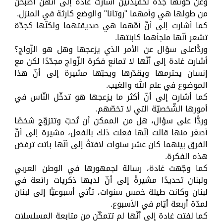
وعن كونها جدّة لحفيدتَين أشارت غادة إلى أنّهنّ أصبحن
من طولها هي وأمهما "روتانا" والوضع كارثة في المنزل.
كما أشارت إلى أنّ أمّهما هي صديقتهما ولكنّها كجدّة
تشعر أنّها ملجأهما كابنتها.
وردًّاعلى سؤال عن الأمر الذي يزعجها وهل هو الزّواج؟
أشارت غادة إلى أنّها لا تمانع فكرة الزّواج مجدّدًا لكن مع
إنسان يحترمها ويقدّرها ويحبّها مشيرة إلى أنّ هذا
الموضوع في علم الله والغيب.
كما أشارت إلى أنّ أكثر ما يزعجها هو تدخّل النّاس في
أمورها الشّخصيّة التي لا تخصّهم.
وردًّا على سؤال، هل من الممكن أن تُحبّ وتتزوّج شخصًا
أصغر منها قالت إنّها فعلت ذلك بالفعل، مشيرة إلى أنّ
الفرق بينهما كان عشر سنوات لافتةً إلى أنّها باتت ترفض
هذه الفكرة.
كما وجّهت غادة، رسالة لجمهورها في الوطن العربي
ولبنان تحديدًا مشيرةً إلى أنّ لديها ذكريات رائعة في
لبنان وكانت طيلة خمس سنوات، تأتي أسبوعيًّا إلى لبنان
لمدّة أربعة أيّام في الأسبوع.
كما لفتت غادة إلى أنّها لم تتمكّن من متابعة المسلسلات