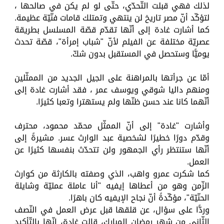
لذلك فهي قبلت التّحدّي، حتّى لو لم يكن في صالحها ،
لتؤكّد أنّ مصر تاريخ لن ينتهي وتمتلك قامات فنّيّة عظيمة.
كما أشارت غادة إلى أنّها تقدّم قصّة المسلسل بطريقة
عصريّة مختلفة عن الفيلم لأنّ "شباب إمرأة"، قصّة تحدث
يوميًّا وستحصل في المستقبل بدون شكّ.
أمّا عن جرأتها بالمراهنة على الجيل الجديد من الممثّلين
ومنهم داليا شوقي ويوسف عمر ، فقد أشارت غادة إلى
أنّهما كانا عند حسن ظنّها ولم يستهترا وتعبا كثيرًا.
وأشارت "غادة" إلى أنّ الممثّل محمّد محمود، محترف
وقدّم دورًا خطيرًا لشخصية عبد الوارث عسر. مشيرةً إلى
أنّها ستنتظر رأي الجمهور ولن تتحدّث بنفسها كثيرًا عن
العمل.
كما شكرت عمرو واهب، الذي وصفته بالكارثة من كوارث
الزّمن وهو من أعطاها إيفيه "أنا عاملة عمليّة وشايلة
الحنّيّة"، مؤكّدةً أنّ نجاح الإيفيه كان باهرًا.
وردًّا على سؤال، عن قلقها قبل عرض العمل في النّصف
الثّاني من شهر رمضان المبارك، قالت غادة، إنّها بالتّأكيد