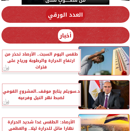
العدد الورقي
أخبار
طقس اليوم السبت.. الأرصاد تحذر من
ارتفاع الحرارة والرطوبة ورياح على
فترات
د.سويلم يتابع موقف..المشروع القومي
لضبط نهر النيل وفرعيه
الأرصاد: الطقس غدا شديد الحرارة
نهارا مائل للحرارة ليلا.. والعظمى