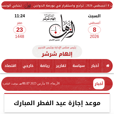
تشابي ألونسو يحسم موقف تش
السبت
11:24
أغسطس
صفر
23
8
1448
2026
رئيس مجلس الإدارة ورئيس التحرير
إلهام شرشر
أخبار
سياسة
تقارير
رياضة
خارجي
اقتصاد
أخبار
الأربعاء، 19 مارس 2025
01:17 مـ
بتوقيت القاهرة
موعد إجازة عيد الفطر المبارك