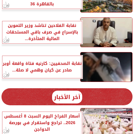
بالقاهرة 36
نقابة الفلاحين تناشد وزير التموين
بالإسراع في صرف باقي المستحقات
المالية المتأخرة...
نقابة الصحفيين: كارنيه فتاة واقعة أوبر
صادر عن كيان وهمي لا صلة...
آخر الأخبار
أسعار الفراخ اليوم السبت 8 أغسطس
2026.. تراجع واستقرار في بورصة
الدواجن