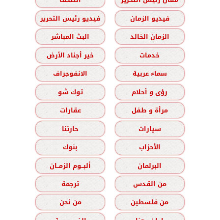
فيديو الزمان
فيديو رئيس التحرير
الزمان الخالد
البث المباشر
خدمات
خير أجناد الأرض
سماء عربية
الانفوجراف
رؤى و أحلام
توك شو
مرأة و طفل
عقارات
سيارات
حارتنا
الأحزاب
بنوك
البرلمان
ألبــوم الزمــان
من القدس
ترجمة
من فلسطين
من نحن