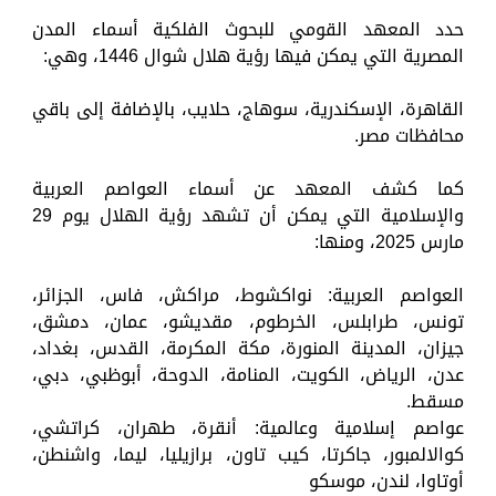
حدد المعهد القومي للبحوث الفلكية أسماء المدن
المصرية التي يمكن فيها رؤية هلال شوال 1446، وهي:
القاهرة، الإسكندرية، سوهاج، حلايب، بالإضافة إلى باقي
محافظات مصر.
كما كشف المعهد عن أسماء العواصم العربية
والإسلامية التي يمكن أن تشهد رؤية الهلال يوم 29
مارس 2025، ومنها:
العواصم العربية: نواكشوط، مراكش، فاس، الجزائر،
تونس، طرابلس، الخرطوم، مقديشو، عمان، دمشق،
جيزان، المدينة المنورة، مكة المكرمة، القدس، بغداد،
عدن، الرياض، الكويت، المنامة، الدوحة، أبوظبي، دبي،
مسقط.
عواصم إسلامية وعالمية: أنقرة، طهران، كراتشي،
كوالالمبور، جاكرتا، كيب تاون، برازيليا، ليما، واشنطن،
أوتاوا، لندن، موسكو