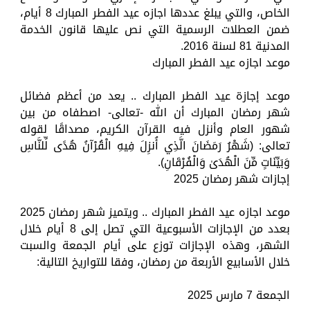
الخاص، والتي يبلغ عددها اجازه عيد الفطر المبارك 8 أيام،
ضمن العطلات الرسمية التي نص عليها قانون الخدمة
المدنية 81 لسنة 2016.
موعد اجازه عيد الفطر المبارك
موعد إجازة عيد الفطر المبارك .. يعد من أعظم فضائل
شهر رمضان المبارك أن الله -تعالى- اصطفاه من بين
شهور العام وأنزل فيه القرآن الكريم، مصداقًا لقوله
تعالى: (شَهْرُ رَمَضَانَ الَّذِي أُنزِلَ فِيهِ الْقُرْآنُ هُدًى لِّلنَّاسِ
وَبَيِّنَاتٍ مِّنَ الْهُدَىٰ وَالْفُرْقَانِ).
إجازات شهر رمضان 2025
موعد اجازه عيد الفطر المبارك .. ويتميز شهر رمضان 2025
بعدد من الإجازات الأسبوعية التي تصل إلى 8 أيام خلال
الشهر، وهذه الإجازات توزع على أيام الجمعة والسبت
خلال الأسابيع الأربعة من رمضان، وفقا للتواريخ التالية:
الجمعة 7 مارس 2025