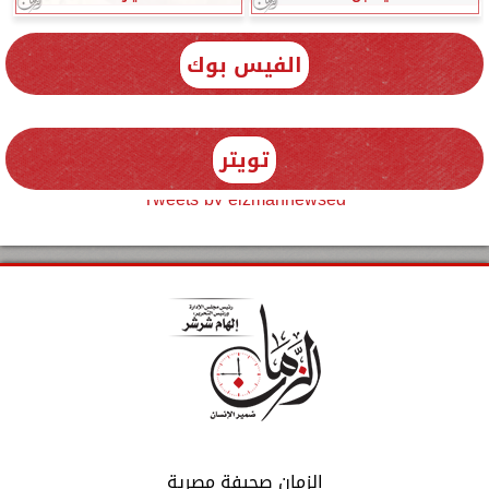
الفيس بوك
تويتر
Tweets by elzmannewseg
الزمان صحيفة مصرية