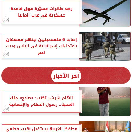
رصد طائرات مسيّرة فوق قاعدة
عسكرية في غرب ألمانيا
إصابة 6 فلسطينيين بينهم مسعفان
باعتداءات إسرائيلية في نابلس وبيت
لحم
آخر الأخبار
إلهام شرشر تكتب: «صلاح» ملك
المحبة.. رسول السلام والإنسانية
محافظ الغربية يستقبل نقيب محامي