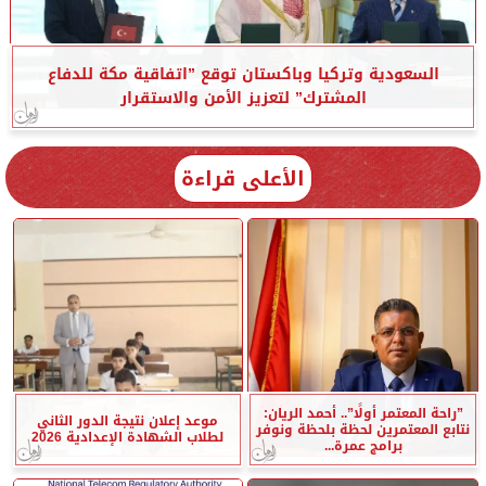
السعودية وتركيا وباكستان توقع ”اتفاقية مكة للدفاع
المشترك” لتعزيز الأمن والاستقرار
الأعلى قراءة
”راحة المعتمر أولًا”.. أحمد الريان:
موعد إعلان نتيجة الدور الثاني
نتابع المعتمرين لحظة بلحظة ونوفر
لطلاب الشهادة الإعدادية 2026
برامج عمرة...