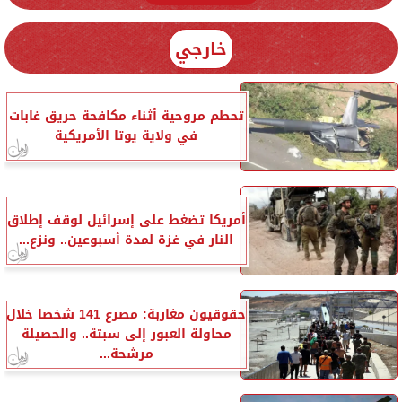
خارجي
تحطم مروحية أثناء مكافحة حريق غابات
في ولاية يوتا الأمريكية
أمريكا تضغط على إسرائيل لوقف إطلاق
النار في غزة لمدة أسبوعين.. ونزع...
حقوقيون مغاربة: مصرع 141 شخصا خلال
محاولة العبور إلى سبتة.. والحصيلة
مرشحة...