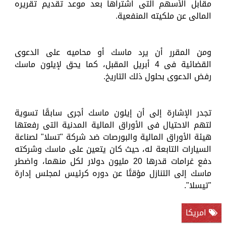
مقابل الأسهم التى اشتراها بعد موعد تقديم تقريره
المالى عن ملكيته المنفعية.
ومن المقرر أن يرد ماسك أو محاميه على الدعوى
القضائية فى 4 أبريل المقبل، كما يحق لإيلون ماسك
رفض الدعوى بحلول ذلك التاريخ.
تجدر الإشارة إلى أن إيلون ماسك أجرى سابقًا تسوية
لتهم الاحتيال فى الأوراق المالية المدنية التى رفعتها
هيئة الأوراق المالية والبورصات ضد شركة "تسلا" لصناعة
السيارات التابعة له، حيث كان يتعين على ماسك وشركته
دفع غرامات قدرها 20 مليون دولار لكل منهما، واضطر
ماسك إلى التنازل مؤقتًا عن دوره كرئيس لمجلس إدارة
"تيسلا".
امريكا