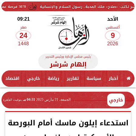
اح» ملك المحبة.. رسول السلام والإنسانية
3070 فرصة عمل جديدة بالقطاع الخاص.. وظائف برواتب تصل إلى 9500 جنيه
الأحد
09:21
أغسطس
صفر
24
9
1448
2026
رئيس مجلس الإدارة ورئيس التحرير
إلهام شرشر
أخبار
سياسة
تقارير
رياضة
خارجي
اقتصاد
خارجي
الجمعة، 21 مارس 2025
04:31 مـ
بتوقيت القاهرة
استدعاء إيلون ماسك أمام البورصة