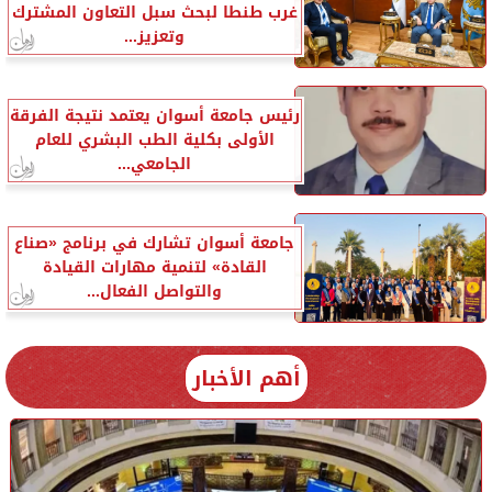
غرب طنطا لبحث سبل التعاون المشترك
وتعزيز...
رئيس جامعة أسوان يعتمد نتيجة الفرقة
الأولى بكلية الطب البشري للعام
الجامعي...
جامعة أسوان تشارك في برنامج «صناع
القادة» لتنمية مهارات القيادة
والتواصل الفعال...
أهم الأخبار