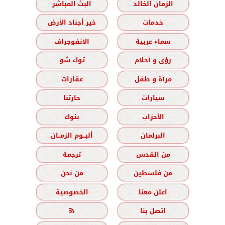
الزمان الخالد
البث المباشر
خدمات
خير أجناد الأرض
سماء عربية
الانفوجراف
رؤى و أحلام
توك شو
مرأة و طفل
عقارات
سيارات
حارتنا
الأحزاب
بنوك
البرلمان
ألبــوم الزمــان
من القدس
ترجمة
من فلسطين
من نحن
اعلن معنا
الخصوصية
اتصل بنا
