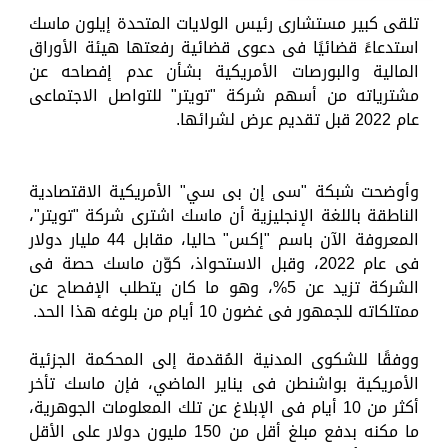
تلقى كبير مستشارى رئيس الولايات المتحدة إيلون ماسك
استدعاءً قضائيًا فى دعوى قضائية رفعتها هيئة الأوراق
المالية والبورصات الأمريكية بشأن عدم إفصاحه عن
مشترياته من أسهم شركة "تويتر" للتواصل الاجتماعى
عام 2022 قبل تقديم عرض لشرائها.
وأوضحت شبكة "سى إن بى سي" الأمريكية الاقتصادية
الناطقة باللغة الإنجليزية أن ماسك اشترى شركة "تويتر"،
المعروفة الآن باسم "إكس" حاليا، مقابل 44 مليار دولار
فى عام 2022، وقبل الاستحواذ، كوّن ماسك حصة فى
الشركة تزيد عن 5%، وهو ما كان يتطلب الإفصاح عن
ممتلكاته للجمهور فى غضون 10 أيام من بلوغه هذا الحد.
ووفقًا للشكوى المدنية المُقدمة إلى المحكمة الجزئية
الأمريكية بواشنطن فى يناير الماضي، فإن ماسك تأخر
أكثر من 10 أيام فى الإبلاغ عن تلك المعلومات الجوهرية،
ما مكنه بدفع مبلغ أقل من 150 مليون دولار على الأقل