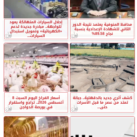
إحلال السيارات المتهالكة يعود
محافظ المنوفية يعتمد نتيجة الدور
للواجهة.. مبادرة جديدة لدعم
الثاني للشهادة الإعدادية بنسبة
«الكهربائية» وتمويل استبدال
نجاح 89.58%
السيارات...
كشف أثري جديد بالدقهلية.. جبانة
أسعار الفراخ اليوم السبت 8
تمتد من عصر ما قبل الأسرات
أغسطس 2026.. تراجع واستقرار
حتى...
في بورصة الدواجن