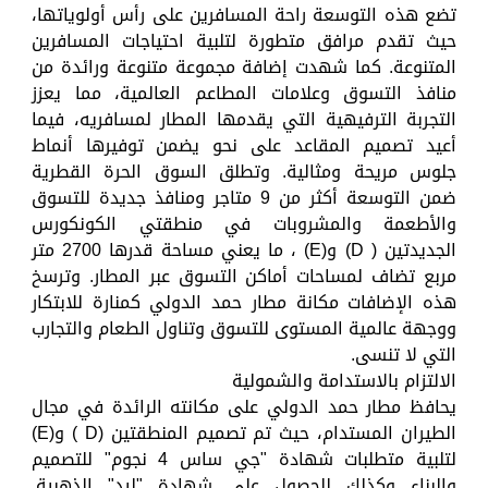
تضع هذه التوسعة راحة المسافرين على رأس أولوياتها،
حيث تقدم مرافق متطورة لتلبية احتياجات المسافرين
المتنوعة. كما شهدت إضافة مجموعة متنوعة ورائدة من
منافذ التسوق وعلامات المطاعم العالمية، مما يعزز
التجربة الترفيهية التي يقدمها المطار لمسافريه، فيما
أعيد تصميم المقاعد على نحو يضمن توفيرها أنماط
جلوس مريحة ومثالية. وتطلق السوق الحرة القطرية
ضمن التوسعة أكثر من 9 متاجر ومنافذ جديدة للتسوق
والأطعمة والمشروبات في منطقتي الكونكورس
الجديدتين ( D) و(E) ، ما يعني مساحة قدرها 2700 متر
مربع تضاف لمساحات أماكن التسوق عبر المطار. وترسخ
هذه الإضافات مكانة مطار حمد الدولي كمنارة للابتكار
ووجهة عالمية المستوى للتسوق وتناول الطعام والتجارب
التي لا تنسى.
الالتزام بالاستدامة والشمولية
يحافظ مطار حمد الدولي على مكانته الرائدة في مجال
الطيران المستدام، حيث تم تصميم المنطقتين (D ) و(E)
لتلبية متطلبات شهادة "جي ساس 4 نجوم" للتصميم
والبناء وكذلك للحصول على شهادة "ليد" الذهبية.