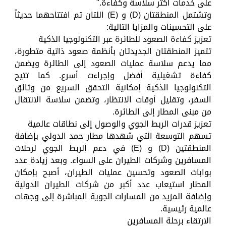
على خدمات أكثر سلاسة وكفاءة."
وتشتمل المنطقتان (D) و (E) اللتان تم افتتاحهما حديثاً
على التحسينات والمزايا التالية:
تعزيز كفاءة الصعود للطائرة عبر التكنولوجيا الذكية
تتميز المنطقتان الجديدتان بأنظمة صعود ذاتية متطورة،
مما يدعم سلاسة عمليات الصعود إلى الطائرة ويضمن
كفاءة تشغيلية أفضل وإجراءت أسرع. كما تتيح
التكنولوجيا الذكية إمكانية التحقق السريع من وثائق
السفر، وتقليل أوقات الانتظار، وتضمن سلاسة الانتقال
من مبنى المطار إلى الطائرة.
تعزيز قدرات الربط الجوي والوصول إلى نطاقات عالمية
تسهم التوسعة التي شهدها مطار حمد الدولي بإضافة
المنطقتين (D) و (E) في دعم الربط الجوي لرحلات
المسافرين وشركات الطيران على السواء. وبعد زيادة عدد
بوابات الصعود وتحسين عمليات الطيران، أصبح بإمكان
المطار استيعاب عدد أكبر من شركات الطيران الدولية
وإضافة المزيد من المسارات الجوية المباشرة إلى وجهات
عالمية رئيسية.
الارتقاء برحلة المسافرين