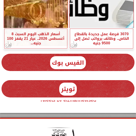
3070 فرصة عمل جديدة بالقطاع
أسعار الذهب اليوم السبت 8
الخاص.. وظائف برواتب تصل إلى
أغسطس 2026.. عيار 21 يقفز 100
9500 جنيه
جنيه...
الفيس بوك
تويتر
Tweets by elzmannewseg