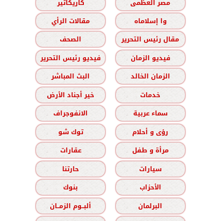
مصر العظمى
كاريكاتير
وا إسلاماه
مقالات الرأي
مقال رئيس التحرير
الصحف
فيديو الزمان
فيديو رئيس التحرير
الزمان الخالد
البث المباشر
خدمات
خير أجناد الأرض
سماء عربية
الانفوجراف
رؤى و أحلام
توك شو
مرأة و طفل
عقارات
سيارات
حارتنا
الأحزاب
بنوك
البرلمان
ألبــوم الزمــان