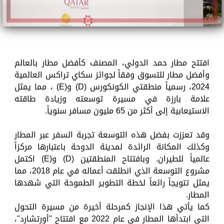
افتتح مطار حمد الدولي، المصنف كأفضل مطار بالعالم
وأفضل مطار للتسوق وفقاً لجوائز سكاي تراكس العالمية
2024، رسمياً منطقتي الكونكورس (D) و(E) ، مما يمثل
علامة بارزة في مسيرة توسعته وزيادة طاقته
الاستيعابية إلى أكثر من 65 مليون مسافر سنوياً.
وقد تعززت بفضل هذه التوسعة تجربة السفر عبر المطار
وكذلك المكانة الرائدة لمدينة الدوحة باعتبارها مركزاً
عالمياً للطيران. وبافتتاح المنطقتين (D) و(E) اكتمل
مشروع التوسعة الذي انطلقت أعماله في عام 2018، مما
يمثل تتويجاً رائعاً لخطة التطوير الطموحة التي شهدها
المطار.
كما يأتي هذا الإنجاز كمرحلة أخيرة من مسيرة التحول
التي ابتدأها المطار في عام 2022 مع افتتاح "أورتشارد"،