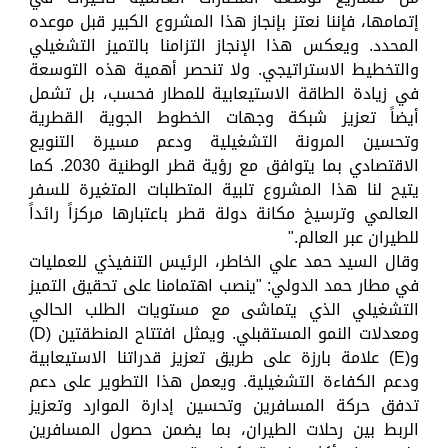
إتمامها، فإننا نعتز بإنجاز هذا المشروع الكبير قبل موعده
المحدد. ويعكس هذا الإنجاز التزامنا بالتميز التشغيلي
والتخطيط الاستراتيجي. ولا تنحصر أهمية هذه التوسعة
في زيادة الطاقة الاستيعابية للمطار فحسب، بل تشمل
أيضاً تعزيز شبكة وجهات الخطوط الجوية القطرية
وتحسين المرونة التشغيلية ودعم مسيرة التنويع
الاقتصادي بما يتوافق مع رؤية قطر الوطنية 2030. كما
يتيح لنا هذا المشروع تلبية المتطلبات المتغيرة للسفر
العالمي وترسيخ مكانة دولة قطر باعتبارها مركزاً رائداً
للطيران عبر العالم."
وقال السيد حمد علي الخاطر، الرئيس التنفيذي للعمليات
في مطار حمد الدولي: "ينصب اهتمامنا على تحقيق التميز
التشغيلي الذي يتماشى مع مستويات الطلب الحالي
ومعدلات النمو المستقبلي. ويمثل افتتاح المنطقتين (D)
و(E) علامة بارزة على طريق تعزيز قدراتنا الاستيعابية
ودعم الكفاءة التشغيلية. ويعمل هذا التطوير على دعم
تدفق حركة المسافرين وتحسين إدارة الموارد وتعزيز
الربط بين رحلات الطيران، بما يضمن حصول المسافرين