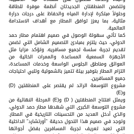
وتتضمن المنطقتان الجديدتان أنظمة موفرة للطاقة
وحلولاً مبتكرة لإدارة المياه والحفاظ على درجات حرارة
مثالية، بما يعزز توافق المطار مع أهداف الاستدامة
العالمية.
كما تأتي سهولة الوصول في صميم اهتمام مطار حمد
الدولي، حيث يلتزم بمبادئ التصميم الشامل التي تضمن
تقديم تجربة سلسة لجميع مسافريه. وتؤكد مزايا مثل
الأجهزة السمعية المساعدة والممرات الخالية من
العوائق ومناطق الجلوس الواسعة وخدمات المساعدة،
التزام المطار بتوفير بيئة تتميز بالشمولية وتلبي احتياجات
جميع المسافرين.
مشروع التوسعة الرائد لم يقتصر على المنطقتين (D)
و(E)
ويمثل افتتاح المنطقتين ( D) و(E) المرحلة النهائية من
مشروع التوسعة الكبرى التي شهدها مطار حمد الدولي،
والذي أدخل العديد من التحسينات التاريخية في المطار.
وتوجد في صميم هذا التحول حديقة "أورتشارد" الداخلية
التي تعيد تعريف تجربة المسافرين بفضل أجوائها