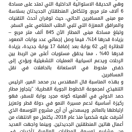
وهي الحديقة الاستوائية الداخلية التي تمتد على مساحة
6 آلاف متر مربع. وتتكامل المنطقتان الجديدتان بسلاسة
مع مبنى المسافرين الحالي، حيث توفران أحدث التقنيات
والمرافق المعززة التي تلبي الطلب المتنامي على السفر.
وتبلغ مساحة مبنى المطار الآن 845 ألف متر مربع –
بزيادة قدرها 14%، فيما وصل إجمالي عدد بوابات الصعود
للطائرة إلى 62 بوابة بعد إضافة 17 بوابة جديدة، بزيادة
قدرها 40% ، مما يحقق مستويات أعلى من الربط بين
الرحلات ويدعم انسيابية العمليات التشغيلية ويؤدي إلى
خفض ملحوظ في الاستعانة بالحافلات في نقل
المسافرين.
و بهذه المناسبة قال المهندس بدر محمد المير، الرئيس
التنفيذي لمجموعة الخطوط الجوية القطرية: "يتجاوز مطار
حمد الدولي في أهميته كونه مجرد بوابة للسفر، فهو
ركيزة أساسية لدعم مسيرة النمو في دولة قطر وتعزيز
ارتباطها بالعالم. ويسعدني أن أرى مشروع التوسعة الذي
أشرفت عليه شخصياً منذ عام 2018، يكتمل مع الانتهاء من
أعمال هاتين المنطقتين الجديدتين. وبينما واجهت العديد
من مشاريع توسعة المطارات العالمية تأخيرات في