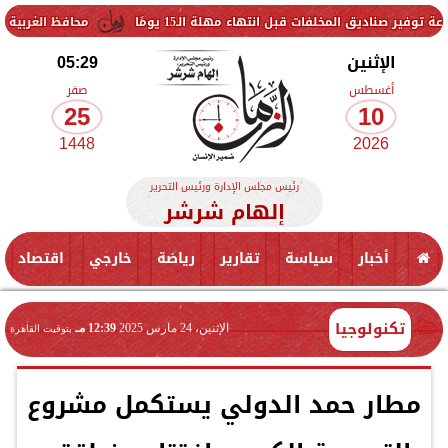
لفات قبل انتهاء مهلة الـ15 يومًا
محافظ الغربية يتفقد حزمة من 
الإثنين
05:29
أغسطس
صفر
25
10
1448
2026
رئيس مجلس الإدارة ورئيس التحرير
إلهام شرشر
أخبار
سياسة
تقارير
رياضة
خارجي
اقتصاد
تكنولوجيا
الإثنين، 24 مارس 2025
12:39 مـ
بتوقيت القاهرة
مطار حمد الدولي يستكمل مشروع