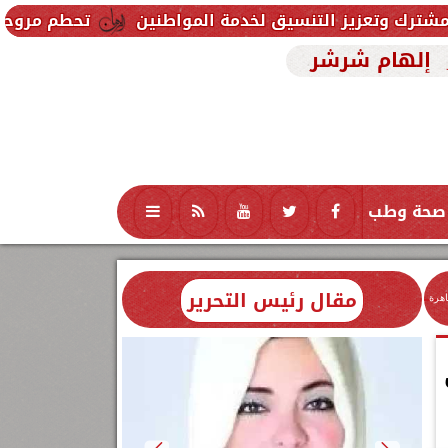
تنسيق لخدمة المواطنين
تحطم مروحية أثناء مكافحة حري
إلهام شرشر
صحة وطب
تكنولوجيا
منوعات
محافظات
مقال رئيس التحرير
اهرة