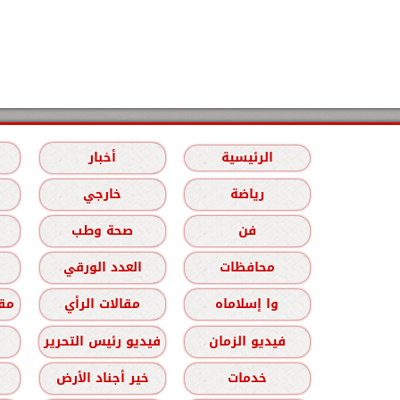
الرئيسية
أخبار
رياضة
خارجي
فن
صحة وطب
محافظات
العدد الورقي
وا إسلاماه
مقالات الرأي
مقا
فيديو الزمان
فيديو رئيس التحرير
خدمات
خير أجناد الأرض