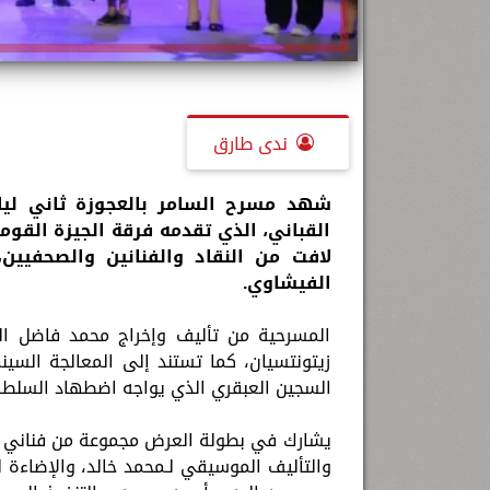
ندى طارق
شهد مسرح السامر بالعجوزة ثاني لي
القباني، الذي تقدمه فرقة الجيزة القوم
لافت من النقاد والفنانين والصحفيين
الفيشاوي.
المسرحية من تأليف وإخراج محمد فاضل الق
زيتونتسيان، كما تستند إلى المعالجة السين
السجين العبقري الذي يواجه اضطهاد السلطات
يشارك في بطولة العرض مجموعة من فناني فر
والتأليف الموسيقي لـمحمد خالد، والإضاءة لـ