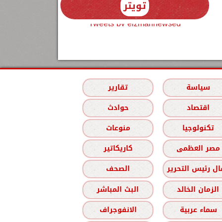
تويتر
Tweets by elzmannewseg
سياسة
تقارير
اقتصاد
حوادث
تكنولوجيا
منوعات
مصر العظمى
كاريكاتير
ل رئيس التحرير
الصحف
الزمان الخالد
البث المباشر
سماء عربية
الانفوجراف