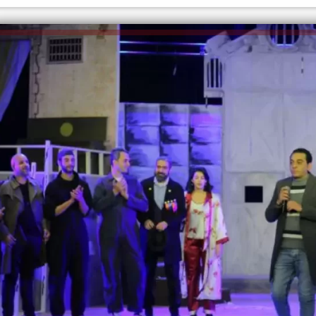
الكاتبة إلهام شرشر تهنئ الرئيس
السيسي بعيد ميلاده وتُشيد بجهوده
إلهام شرشر تكتب: دي مبقتش كورة..
في بناء الدولة
دي سياسة