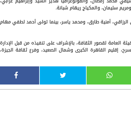
سيقي محمد رمضان، والفوتوغرافيا هدير السيد وإبراهيم عرابي،
ريم سليمان، والمكياج ريهام شبانة.
لرزاقي، أمنية طارق، ومحمد ياسر، بينما تولى أحمد لطفي مهام
يئة العامة لقصور الثقافة، بالإشراف على تنفيذه من قبل الإدارة
مسرح، إقليم القاهرة الكبرى وشمال الصعيد، وفرع ثقافة الجيزة،