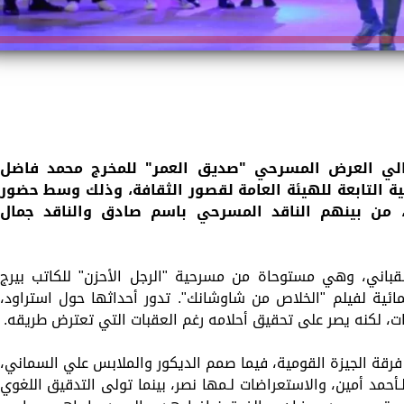
الي العرض المسرحي "صديق العمر" للمخرج محمد فاضل
ية التابعة للهيئة العامة لقصور الثقافة، وذلك وسط حضور
، من بينهم الناقد المسرحي باسم صادق والناقد جمال
باني، وهي مستوحاة من مسرحية "الرجل الأحزن" للكاتب بيرج
مائية لفيلم "الخلاص من شاوشانك". تدور أحداثها حول استراود،
، لكنه يصر على تحقيق أحلامه رغم العقبات التي تعترض طريقه.
قة الجيزة القومية، فيما صمم الديكور والملابس علي السماني،
أحمد أمين، والاستعراضات لـمها نصر، بينما تولى التدقيق اللغوي