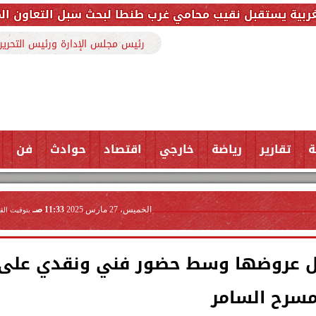
ب محامي غرب طنطا لبحث سبل التعاون المشترك وتعزيز ال
رئيس مجلس الإدارة ورئيس التحرير
ة
تقارير
رياضة
خارجي
اقتصاد
حوادث
فن
الخميس، 27 مارس 2025
11:33 صـ
بتوقيت الق
ل عروضها وسط حضور فني ونقدي على
سرح السامر