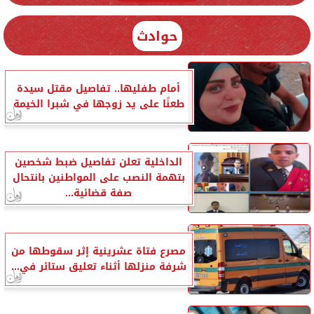
حوادث
أمام طفليها.. تفاصيل مقتل سيدة
طعنًا على يد زوجها في شبرا الخيمة
الداخلية تعلن تفاصيل ضبط شخصين
بتهمة النصب على المواطنين بانتحال
صفة قضائية...
مصرع فتاة عشرينية إثر سقوطها من
شرفة منزلها أثناء تعليق ستائر في...