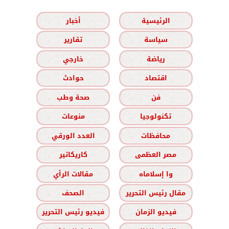
الرئيسية
أخبار
سياسة
تقارير
رياضة
خارجي
اقتصاد
حوادث
فن
صحة وطب
تكنولوجيا
منوعات
محافظات
العدد الورقي
مصر العظمى
كاريكاتير
وا إسلاماه
مقالات الرأي
مقال رئيس التحرير
الصحف
فيديو الزمان
فيديو رئيس التحرير