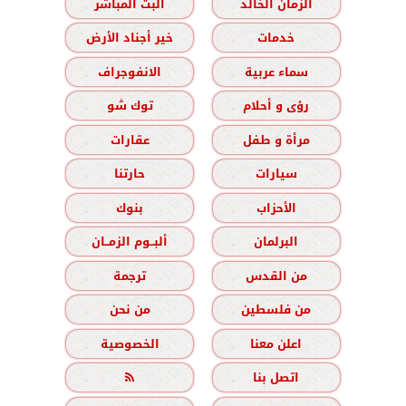
الزمان الخالد
البث المباشر
خدمات
خير أجناد الأرض
سماء عربية
الانفوجراف
رؤى و أحلام
توك شو
مرأة و طفل
عقارات
سيارات
حارتنا
الأحزاب
بنوك
البرلمان
ألبــوم الزمــان
من القدس
ترجمة
من فلسطين
من نحن
اعلن معنا
الخصوصية
اتصل بنا
