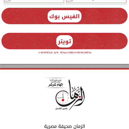
الفيس بوك
تويتر
Tweets by elzmannewseg
الزمان صحيفة مصرية