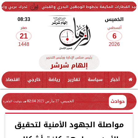
ت المكيفة بخطوط الوجهين البحري والقبلي
تحرك عربي وإسلامي لمواجهة
الخميس
08:33
أغسطس
صفر
21
6
1448
2026
رئيس مجلس الإدارة ورئيس التحرير
إلهام شرشر
أخبار
سياسة
تقارير
رياضة
خارجي
اقتصاد
حوادث
الخميس، 27 مارس 2025
02:14 مـ
بتوقيت القاهرة
مواصلة الجهود الأمنية لتحقيق