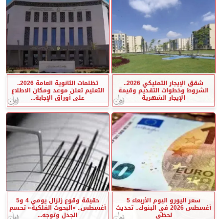
شقق الإيجار التمليكي 2026..
تظلمات الثانوية العامة 2026..
الشروط وخطوات التقديم وقيمة
التعليم تعلن موعد ومكان الاطلاع
الإيجار الشهرية
على أوراق الإجابة...
سعر اليورو اليوم الأربعاء 5
حقيقة وقوع زلزال يومي 4 و5
أغسطس 2026 في البنوك.. تحديث
أغسطس.. «البحوث الفلكية» تحسم
لحظي
الجدل وتوجه...