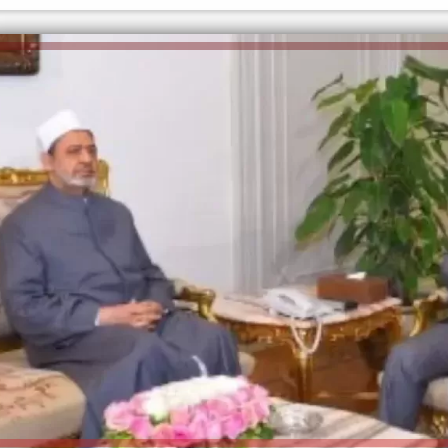
الكاتبة إلهام شرشر تهنئ الرئيس
السيسي بعيد ميلاده وتُشيد بجهوده
إلهام شرشر تكتب: دي مبقتش كورة..
في بناء الدولة
دي سياسة