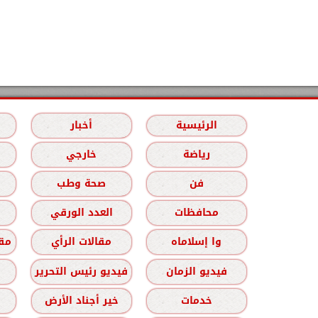
الرئيسية
أخبار
رياضة
خارجي
فن
صحة وطب
محافظات
العدد الورقي
وا إسلاماه
مقالات الرأي
مقا
فيديو الزمان
فيديو رئيس التحرير
خدمات
خير أجناد الأرض