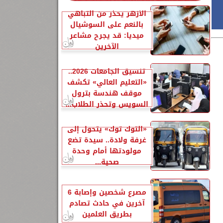
الأزهر يحذر من التباهي
بالنعم على السوشيال
ميديا: قد يجرح مشاعر
الآخرين
تنسيق الجامعات 2026..
«التعليم العالي» تكشف
موقف هندسة بترول
السويس وتحذر الطلاب...
«التوك توك» يتحول إلى
غرفة ولادة.. سيدة تضع
مولودتها أمام وحدة
صحية...
مصرع شخصين وإصابة 6
آخرين في حادث تصادم
بطريق العلمين