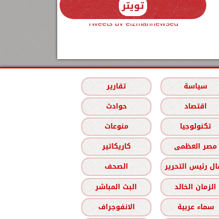
تويتر
Tweets by elzmannewseg
سياسة
تقارير
اقتصاد
حوادث
تكنولوجيا
منوعات
مصر العظمى
كاريكاتير
ل رئيس التحرير
الصحف
الزمان الخالد
البث المباشر
سماء عربية
الانفوجراف