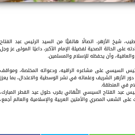
طيب، شيخ الأزهر، اتصالًا هاتفيًّا من السيد الرئيس عبد الفتاح
 على الحالة الصحية لفضيلة الإمام الأكبر، داعيًا المولى عز وجل
والعافية، وأن يحفظه للإسلام والمسلمين.
للرئيس السيسي على مشاعره الراقيه، ودعواته المخلصة، ومواقف
دور الأزهر الشريف وعلمائه في نشر الوسطية والاعتدال، بما يعزز
لام في المنطقة.
ئيس عبد الفتاح السيسي التَّهاني بقرب حلول عيد الفطر المبارك،
ت على الشعب المصري والأمتين العربية والإسلامية والعالم أجمع،