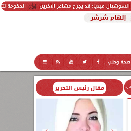
: قد يجرح مشاعر الآخرين
الحكومة تتلقى 229 ألف شكوى وطلب واستفسار خلال يوليو.. ومدبولي يوجه بسرعة الاستجابة للمواطنين
إلهام شرشر
صحة وطب
تكنولوجيا
منوعات
محافظات
مقال رئيس التحرير
اهرة