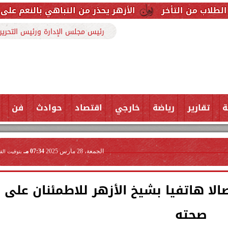
الأزهر يحذر من التباهي بالنعم على السوشيال ميديا
رئيس مجلس الإدارة ورئيس التحرير
ة
تقارير
رياضة
خارجي
اقتصاد
حوادث
فن
الجمعة، 28 مارس 2025
07:34 مـ
بتوقيت الق
ا هاتفيا بشيخ الأزهر للاطمئنان على
صحته