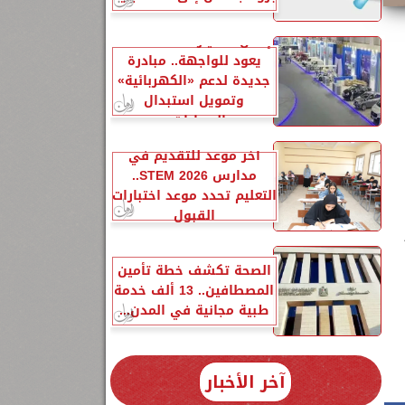
إحلال السيارات المتهالكة
يعود للواجهة.. مبادرة
جديدة لدعم «الكهربائية»
وتمويل استبدال
السيارات...
آخر موعد للتقديم في
مدارس STEM 2026..
التعليم تحدد موعد اختبارات
القبول
الصحة تكشف خطة تأمين
المصطافين.. 13 ألف خدمة
طبية مجانية في المدن...
آخر الأخبار