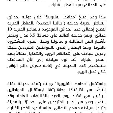
على الحدائق بعيد الفطر المُبارك.
هذا وقد إفتتحَّ "محافظ القليوبية" خلال جولته بحدائق
القناطر الخيرية حديقه (أهالينا الجديده) بالقناطر الخيريه
ليُصبح إجمالي عدد الحدائق الموجوده بالقناطر الخيريه 10
حدائق، وتقع حديقه أهالينا على مساحة 6.5 فدان وتتميز
بأشجار التين البنغالية والمانوليا وبلحة الغيره المشهورة
بالبلوط، وبعد الإفتتاح إلتقى بالمواطنين المُترددين عليها
وحرص سيادته على إهدائهم الورود والهدايا إحتفالاً بعيد
الفطر المُبارك، كما نوه سيادته إلى انأن المحافظه
ستستخدم هذه الحديقه في إقامه معرض دائم الزهور
خلال فصل الربيع.
واستكمل "محافظ القليوبية" جولته بتفقد حديقة عفلة
للتأكُد من نظافتها وجاهزيتها لإستقبال المواطنين
الراغبين في قضاء يوم العيد بالمُتنزهات العامة وقد
إلتقى بعددٍ من الأسر المترددين على الحدائق بالمدينة
وتبادل سيادته معهم التهاني بمناسبة عيد الفطر المُبارك