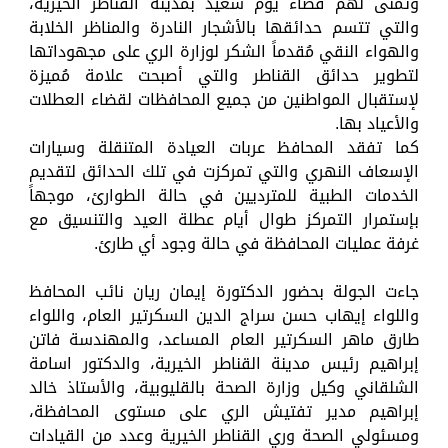
وتمنى لهم قضاء يوم سعيد بمدينة القناطر الخيرية،
والتي تتسم حدائقها بالأشجار النادرة والمناظر الخلابة
والهواء النقي مُقدماً الشكر لوزارة الري على مجهوداتها
لتطوير حدائق القناطر والتي أصبحت علامة مُميزة
لإستقبال المواطنين من جميع المحافظات لقضاء العطلات
والأعياد بها.
كما تفقد المحافظ عربات العيادة المتنقلة وسيارات
الإسعاف النهري والتي تمركزت في تلك الحدائق لتقديم
الخدمات الطبية للمترديين في حالة الطوارئ، موجهاً
بإستمرار التمركز طوال أيام عطلة العيد والتنسيق مع
غرفة عمليات المحافظة في حالة وجود أي طارئ.
جاءت الجولة بحضور الدكتورة إيمان ريان نائب المحافظ
واللواء إيهاب حسن سراج الدين السكرتير العام، واللواء
طارق ماهر السكرتير العام المساعد، والمهندسة فاتن
إبراهيم رئيس مدينة القناطر الخيرية، والدكتور اسامة
الشلقاني وكيل وزارة الصحة بالقليوبية، والأستاذ خالد
إبراهيم مدير تفتيش الري على مستوى المحافظة،
ومسئولي الصحة وري القناطر الخيرية وعدد من القيادات