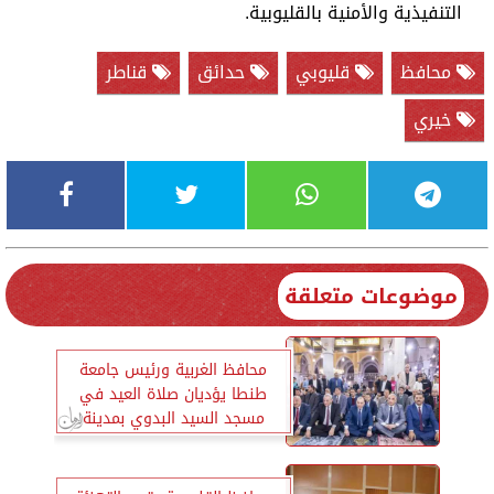
التنفيذية والأمنية بالقليوبية.
محافظ
قليوبي
حدائق
قناطر
خيري
موضوعات متعلقة
محافظ الغربية ورئيس جامعة
طنطا يؤديان صلاة العيد في
مسجد السيد البدوي بمدينة
طنطا