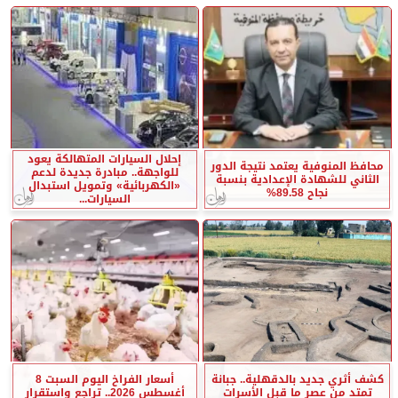
إحلال السيارات المتهالكة يعود
محافظ المنوفية يعتمد نتيجة الدور
للواجهة.. مبادرة جديدة لدعم
الثاني للشهادة الإعدادية بنسبة
«الكهربائية» وتمويل استبدال
نجاح 89.58%
السيارات...
كشف أثري جديد بالدقهلية.. جبانة
أسعار الفراخ اليوم السبت 8
تمتد من عصر ما قبل الأسرات
أغسطس 2026.. تراجع واستقرار