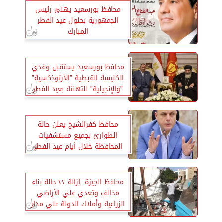
محافظ بورسعيد يهنئ رئيس
الجمهورية بحلول عيد الفطر
المبارك
محافظ بورسعيد يستقبل وفدي
الكنيسة القبطية ”الأرثوذكسية”
”والإنجيلية” للتهنئة بعيد الفطر
المبارك
محافظ كفرالشيخ يعلن حالة
الطوارئ بجميع مستشفيات
المحافظة خلال أيام عيد الفطر
المبارك
محافظ الجيزة: إزالة ٢٢ حالة بناء
مخالف وتعدي علي الأراضي
الزراعية وأملاك الدولة علي مدار
يومين