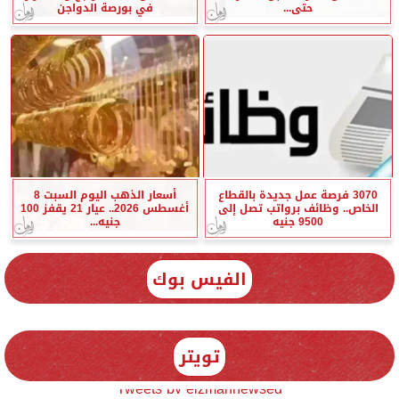
حتى...
في بورصة الدواجن
3070 فرصة عمل جديدة بالقطاع
أسعار الذهب اليوم السبت 8
الخاص.. وظائف برواتب تصل إلى
أغسطس 2026.. عيار 21 يقفز 100
9500 جنيه
جنيه...
الفيس بوك
تويتر
Tweets by elzmannewseg