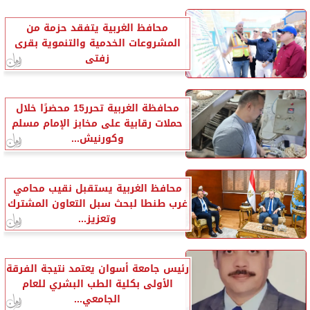
محافظ الغربية يتفقد حزمة من
المشروعات الخدمية والتنموية بقرى
زفتى
محافظة الغربية تحرر15 محضرًا خلال
حملات رقابية على مخابز الإمام مسلم
وكورنيش...
محافظ الغربية يستقبل نقيب محامي
غرب طنطا لبحث سبل التعاون المشترك
وتعزيز...
رئيس جامعة أسوان يعتمد نتيجة الفرقة
الأولى بكلية الطب البشري للعام
الجامعي...