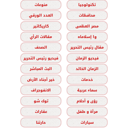
تكنولوجيا
منوعات
محافظات
العدد الورقي
مصر العظمى
كاريكاتير
وا إسلاماه
مقالات الرأي
مقال رئيس التحرير
الصحف
فيديو الزمان
فيديو رئيس التحرير
الزمان الخالد
البث المباشر
خدمات
خير أجناد الأرض
سماء عربية
الانفوجراف
رؤى و أحلام
توك شو
مرأة و طفل
عقارات
سيارات
حارتنا