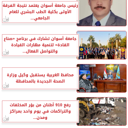
رئيس جامعة أسوان يعتمد نتيجة الفرقة
الأولى بكلية الطب البشري للعام
الجامعي...
جامعة أسوان تشارك في برنامج «صناع
القادة» لتنمية مهارات القيادة
والتواصل الفعال...
محافظ الغربية يستقبل وكيل وزارة
الصحة الجديدة بالمحافظة
رفع 910 أطنان من بؤر المخلفات
والتراكمات في يوم واحد بمراكز
ومدن...