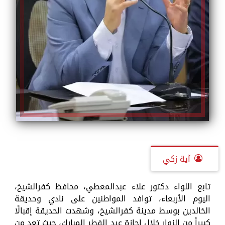
آية زكي
تابع اللواء دكتور علاء عبدالمعطي، محافظ كفرالشيخ،
اليوم الأربعاء، توافد المواطنين على نادي وحديقة
الخالدين بوسط مدينة كفرالشيخ، وشهدت الحديقة إقبالًا
كبيراً من الزوار خلال إجازة عيد الفطر المبارك، حيث تعد من