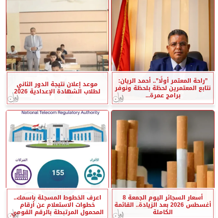
”راحة المعتمر أولًا”.. أحمد الريان:
موعد إعلان نتيجة الدور الثاني
نتابع المعتمرين لحظة بلحظة ونوفر
لطلاب الشهادة الإعدادية 2026
برامج عمرة...
أسعار السجائر اليوم الجمعة 8
اعرف الخطوط المسجلة باسمك..
أغسطس 2026 بعد الزيادة.. القائمة
خطوات الاستعلام عن أرقام
الكاملة
المحمول المرتبطة بالرقم القومي