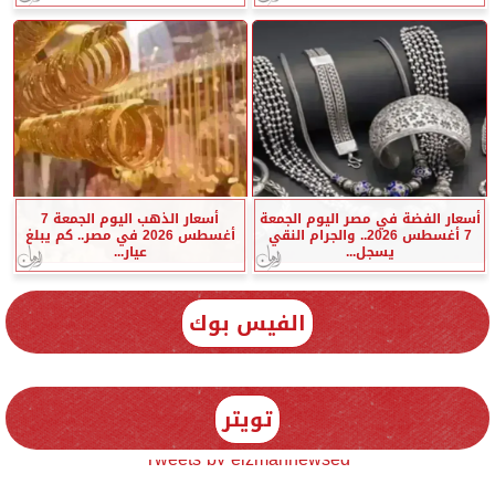
أسعار الفضة في مصر اليوم الجمعة
أسعار الذهب اليوم الجمعة 7
7 أغسطس 2026.. والجرام النقي
أغسطس 2026 في مصر.. كم يبلغ
يسجل...
عيار...
الفيس بوك
تويتر
Tweets by elzmannewseg