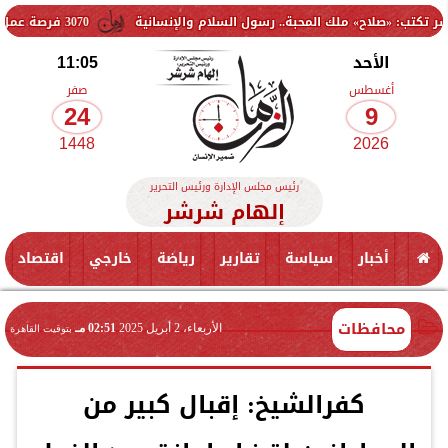
ح» ملك المحبة.. رسول السلام والإنسانية
3070 فرصة عمل جديدة بالقطاع الخاص.. وظائف برواتب تصل إلى 9500 جنيه
الأحد
11:05
أغسطس
صفر
24
9
1448
2026
رئيس مجلس الإدارة ورئيس التحرير
إلهام شرشر
أخبار
سياسة
تقارير
رياضة
خارجي
اقتصاد
محافظات
الأربعاء، 2 أبريل 2025
02:51 مـ
بتوقيت القاهرة
كفرالشيخ: إقبال كبير من