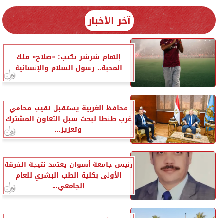
آخر الأخبار
إلهام شرشر تكتب: «صلاح» ملك
المحبة.. رسول السلام والإنسانية
محافظ الغربية يستقبل نقيب محامي
غرب طنطا لبحث سبل التعاون المشترك
وتعزيز...
رئيس جامعة أسوان يعتمد نتيجة الفرقة
الأولى بكلية الطب البشري للعام
الجامعي...