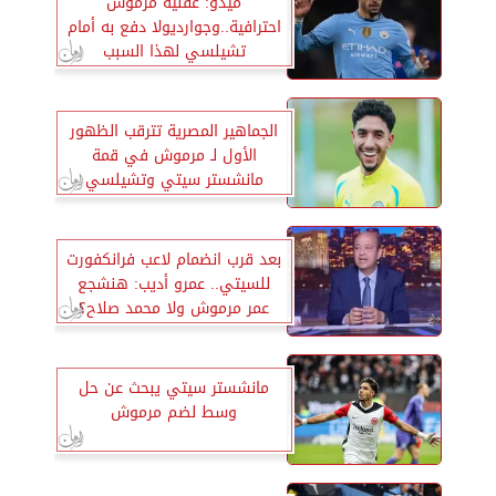
ميدو: عقلية مرموش
احترافية..وجوارديولا دفع به أمام
تشيلسي لهذا السبب
الجماهير المصرية تترقب الظهور
الأول لـ مرموش في قمة
مانشستر سيتي وتشيلسي
بعد قرب انضمام لاعب فرانكفورت
للسيتي.. عمرو أديب: هنشجع
عمر مرموش ولا محمد صلاح؟
مانشستر سيتي يبحث عن حل
وسط لضم مرموش