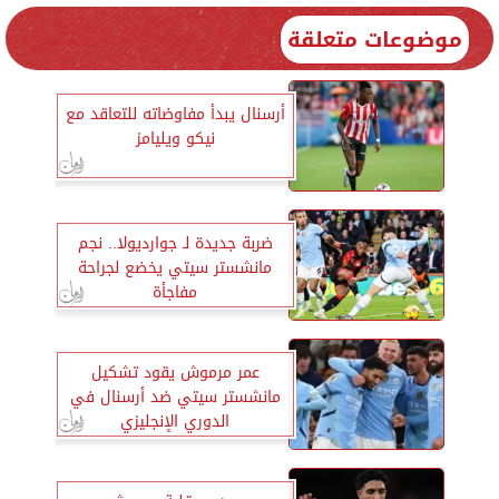
موضوعات متعلقة
أرسنال يبدأ مفاوضاته للتعاقد مع
نيكو ويليامز
ضربة جديدة لـ جوارديولا.. نجم
مانشستر سيتي يخضع لجراحة
مفاجأة
عمر مرموش يقود تشكيل
مانشستر سيتي ضد أرسنال في
الدوري الإنجليزي