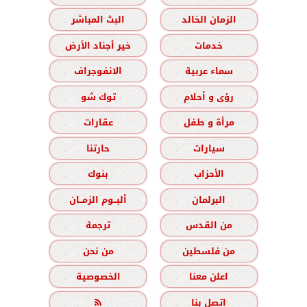
الزمان الخالد
البث المباشر
خدمات
خير أجناد الأرض
سماء عربية
الانفوجراف
رؤى و أحلام
توك شو
مرأة و طفل
عقارات
سيارات
حارتنا
الأحزاب
بنوك
البرلمان
ألبــوم الزمــان
من القدس
ترجمة
من فلسطين
من نحن
اعلن معنا
الخصوصية
اتصل بنا
