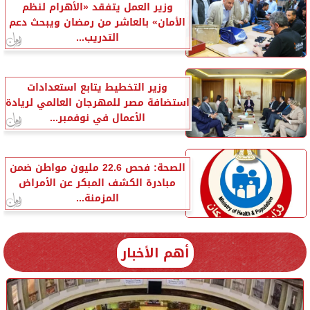
وزير العمل يتفقد «الأهرام لنظم
الأمان» بالعاشر من رمضان ويبحث دعم
التدريب...
وزير التخطيط يتابع استعدادات
استضافة مصر للمهرجان العالمي لريادة
الأعمال في نوفمبر...
الصحة: فحص 22.6 مليون مواطن ضمن
مبادرة الكشف المبكر عن الأمراض
المزمنة...
أهم الأخبار