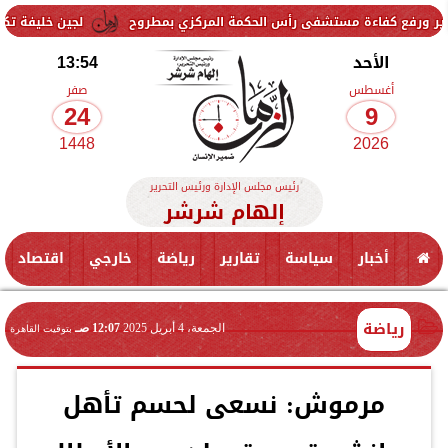
ءة مستشفى رأس الحكمة المركزي بمطروح
لجين خليفة تكشف سعادتها ب
الأحد
13:54
أغسطس
صفر
24
9
1448
2026
رئيس مجلس الإدارة ورئيس التحرير
إلهام شرشر
أخبار
سياسة
تقارير
رياضة
خارجي
اقتصاد
رياضة
الجمعة، 4 أبريل 2025
12:07 صـ
بتوقيت القاهرة
مرموش: نسعى لحسم تأهل