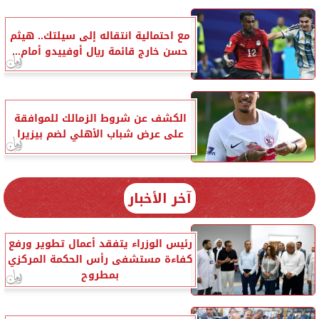
مع احتمالية انتقاله إلى سيلتك.. هيثم
حسن خارج قائمة ريال أوفييدو أمام...
الكشف عن شروط الزمالك للموافقة
على عرض شباب الأهلي لضم بيزيرا
آخر الأخبار
رئيس الوزراء يتفقد أعمال تطوير ورفع
كفاءة مستشفى رأس الحكمة المركزي
بمطروح