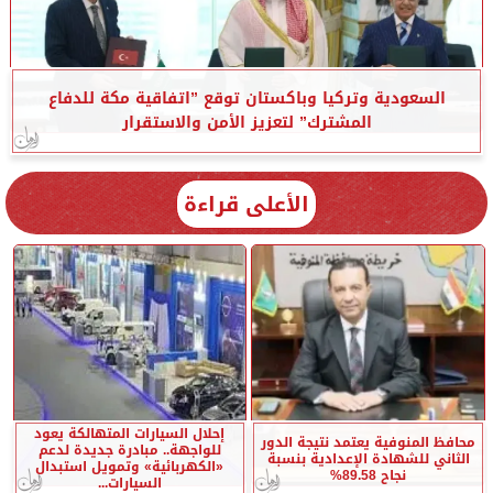
السعودية وتركيا وباكستان توقع ”اتفاقية مكة للدفاع
المشترك” لتعزيز الأمن والاستقرار
الأعلى قراءة
إحلال السيارات المتهالكة يعود
محافظ المنوفية يعتمد نتيجة الدور
للواجهة.. مبادرة جديدة لدعم
الثاني للشهادة الإعدادية بنسبة
«الكهربائية» وتمويل استبدال
نجاح 89.58%
السيارات...