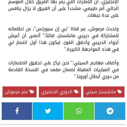
الإنجليزي، أن التعثرات التي يمر بها الفريق خلال الموسم
الحالي أمر طبيعي، مشدداً على أن الفريق لا يزال ينافس
على عدة جبهات.
وتحدث مرموش، عبر قناة "بي إن سبورتس"، عن تطلعاته
للمشاركة في ديربي مانشستر، قائلاً:" أتمنى أن أعيش
أجواء الديربي وأحقق الفوز، ليكون هذا أول انتصار لي
في هذه المواجهة الكبيرة."
وأضاف مهاجم السيتي:" نحن نركز على تحقيق الانتصارات
في المباريات المقبلة لضمان مقعد في النسخة القادمة
من دوري أبطال أوروبا."
مانشستر سيتي
الدوري الانجليزي
عمر مرموش