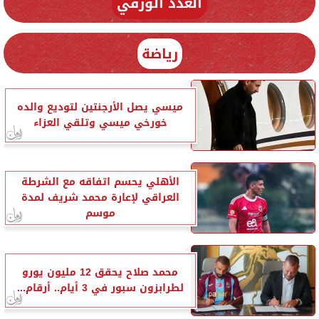
العدد الورقي
رياضة
ميسي يصل الأرجنتين لتوديع والده
خورخي ميسي وتلقي العزاء
الأهلي يحسم اتفاقه مع الشرطة
العراقي لإعارة محمد شريف لمدة
موسم
محمد صلاح يحقق 12 مليون يورو
لطرابزون سبور في 3 أيام.. أرقام...