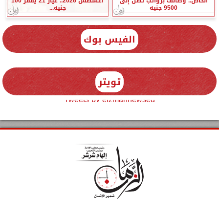
الخاص.. وظائف برواتب تصل إلى
أغسطس 2026.. عيار 21 يقفز 100
9500 جنيه
جنيه...
الفيس بوك
تويتر
Tweets by elzmannewseg