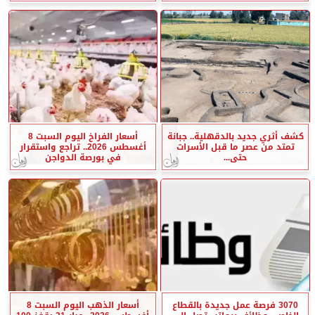
كشف أثري جديد بالدقهلية.. جبانة
أسعار الفراخ اليوم السبت 8
تمتد من عصر ما قبل الأسرات
أغسطس 2026.. تراجع واستقرار
حتى...
في بورصة الدواجن
3070 فرصة عمل جديدة بالقطاع
أسعار الذهب اليوم السبت 8