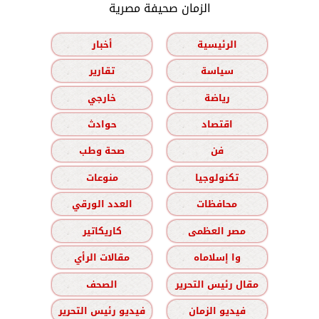
الزمان صحيفة مصرية
الرئيسية
أخبار
سياسة
تقارير
رياضة
خارجي
اقتصاد
حوادث
فن
صحة وطب
تكنولوجيا
منوعات
محافظات
العدد الورقي
مصر العظمى
كاريكاتير
وا إسلاماه
مقالات الرأي
مقال رئيس التحرير
الصحف
فيديو الزمان
فيديو رئيس التحرير