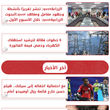
الزراعةquot; تنشر تقريرًا بأنشطة
وجهود معامل ومعاهد quot;البحوث
الزراعيةquot; خلال الأسبوع الأول...
6 خطوات فعّالة لترشيد استهلاك
الكهرباء وخفض قيمة الفاتورة
آخر الأخبار
مع احتمالية انتقاله إلى سيلتك.. هيثم
حسن خارج قائمة ريال أوفييدو أمام...