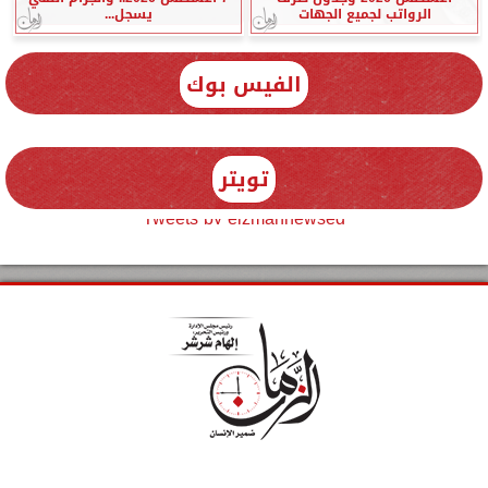
الرواتب لجميع الجهات
يسجل...
الفيس بوك
تويتر
Tweets by elzmannewseg