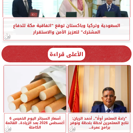
السعودية وتركيا وباكستان توقع ”اتفاقية مكة للدفاع
المشترك” لتعزيز الأمن والاستقرار
الأعلى قراءة
”راحة المعتمر أولًا”.. أحمد الريان:
أسعار السجائر اليوم الخميس 6
نتابع المعتمرين لحظة بلحظة ونوفر
أغسطس 2026 بعد الزيادة.. القائمة
برامج عمرة...
الكاملة