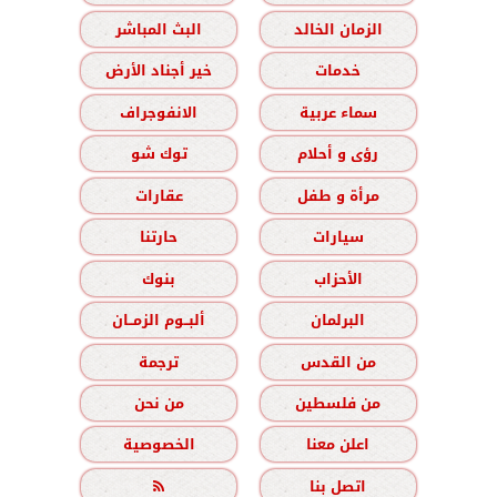
الزمان الخالد
البث المباشر
خدمات
خير أجناد الأرض
سماء عربية
الانفوجراف
رؤى و أحلام
توك شو
مرأة و طفل
عقارات
سيارات
حارتنا
الأحزاب
بنوك
البرلمان
ألبــوم الزمــان
من القدس
ترجمة
من فلسطين
من نحن
اعلن معنا
الخصوصية
اتصل بنا
