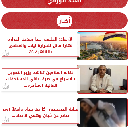
العدد الورقي
أخبار
الأرصاد: الطقس غدا شديد الحرارة
نهارا مائل للحرارة ليلا.. والعظمى
بالقاهرة 36
نقابة الفلاحين تناشد وزير التموين
بالإسراع في صرف باقي المستحقات
المالية المتأخرة...
نقابة الصحفيين: كارنيه فتاة واقعة أوبر
صادر عن كيان وهمي لا صلة...