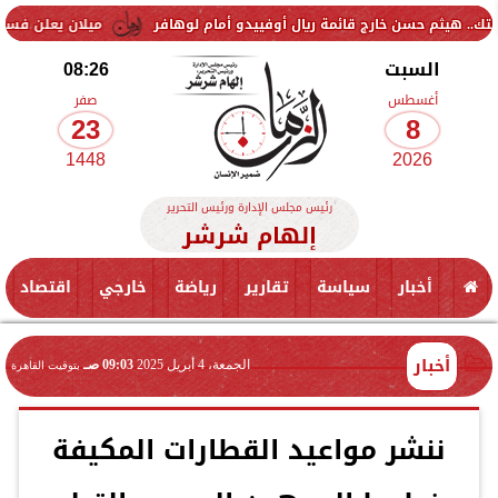
ارج قائمة ريال أوفييدو أمام لوهافر
ميلان يعلن فسخ عقد إسماعيل بن ن
السبت
08:26
أغسطس
صفر
23
8
1448
2026
رئيس مجلس الإدارة ورئيس التحرير
إلهام شرشر
أخبار
سياسة
تقارير
رياضة
خارجي
اقتصاد
أخبار
الجمعة، 4 أبريل 2025
09:03 صـ
بتوقيت القاهرة
ننشر مواعيد القطارات المكيفة