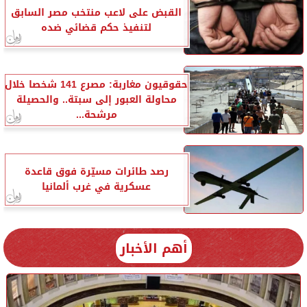
القبض على لاعب منتخب مصر السابق
لتنفيذ حكم قضائي ضده
حقوقيون مغاربة: مصرع 141 شخصا خلال
محاولة العبور إلى سبتة.. والحصيلة
مرشحة...
رصد طائرات مسيّرة فوق قاعدة
عسكرية في غرب ألمانيا
أهم الأخبار