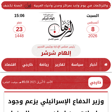
الصحة تكشف خطة تأمين المصطافين.. 13 ألف خدمة طبية مجان
السبت
15:06
أغسطس
صفر
23
8
1448
2026
رئيس مجلس الإدارة ورئيس التحرير
إلهام شرشر
أخبار
سياسة
تقارير
رياضة
خارجي
اقتصاد
خارجي
الأحد، 6 أبريل 2025
05:33 مـ
بتوقيت القاهرة
وزير الدفاع الإسرائيلي يزعم وجود