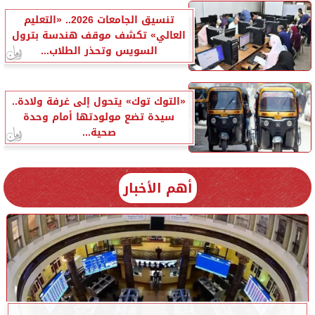
تنسيق الجامعات 2026.. «التعليم
العالي» تكشف موقف هندسة بترول
السويس وتحذر الطلاب...
«التوك توك» يتحول إلى غرفة ولادة..
سيدة تضع مولودتها أمام وحدة
صحية...
أهم الأخبار