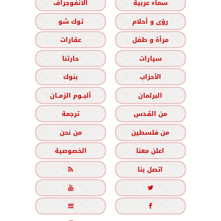
سماء عربية
الانفوجراف
رؤى و أحلام
توك شو
مرأة و طفل
عقارات
سيارات
حارتنا
الأحزاب
بنوك
البرلمان
ألبــوم الزمــان
من القدس
ترجمة
من فلسطين
من نحن
اعلن معنا
الخصوصية
اتصل بنا




