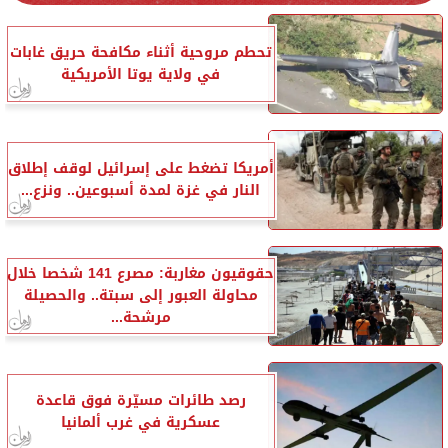
تحطم مروحية أثناء مكافحة حريق غابات
في ولاية يوتا الأمريكية
أمريكا تضغط على إسرائيل لوقف إطلاق
النار في غزة لمدة أسبوعين.. ونزع...
حقوقيون مغاربة: مصرع 141 شخصا خلال
محاولة العبور إلى سبتة.. والحصيلة
مرشحة...
رصد طائرات مسيّرة فوق قاعدة
عسكرية في غرب ألمانيا