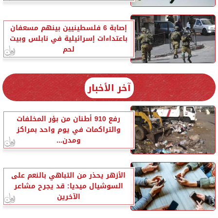
إصابة 6 فلسطينيين بينهم مسعفان
باعتداءات إسرائيلية في نابلس وبيت
لحم
آخر الأخبار
رفع 910 أطنان من بؤر المخلفات
والتراكمات في يوم واحد بمراكز
ومدن...
الأزهر يحذر من التباهي بالنعم على
السوشيال ميديا: قد يجرح مشاعر
الآخرين