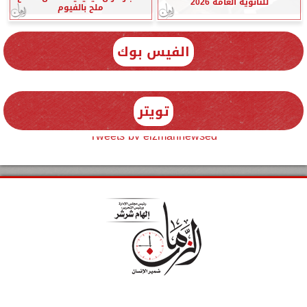
للثانوية العامة 2026
ملح بالفيوم
الفيس بوك
تويتر
Tweets by elzmannewseg