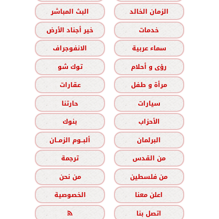
الزمان الخالد
البث المباشر
خدمات
خير أجناد الأرض
سماء عربية
الانفوجراف
رؤى و أحلام
توك شو
مرأة و طفل
عقارات
سيارات
حارتنا
الأحزاب
بنوك
البرلمان
ألبــوم الزمــان
من القدس
ترجمة
من فلسطين
من نحن
اعلن معنا
الخصوصية
اتصل بنا
