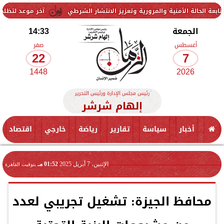
الأمنية والمرورية وتعزيز الانتشار الشرطي
آخر موعد لتظلمات الثانوية العامة 2026.. الرابط والرسوم وخط
الجمعة
14:33
أغسطس
صفر
22
7
1448
2026
رئيس مجلس الإدارة ورئيس التحرير
إلهام شرشر
أخبار
سياسة
تقارير
رياضة
خارجي
اقتصاد
الإثنين، 7 أبريل 2025
01:52 مـ
بتوقيت القاهرة
محافظ الجيزة: تشغيل تجريبي لعدد