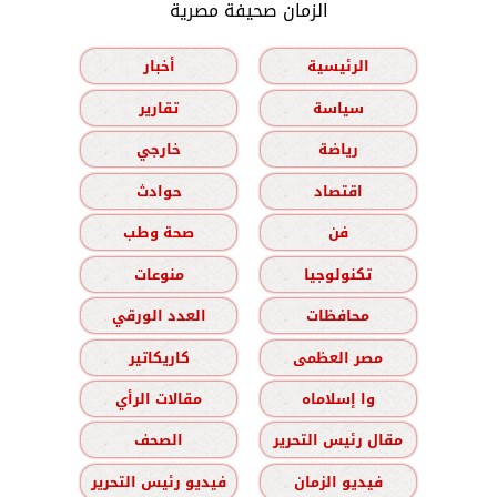
الزمان صحيفة مصرية
الرئيسية
أخبار
سياسة
تقارير
رياضة
خارجي
اقتصاد
حوادث
فن
صحة وطب
تكنولوجيا
منوعات
محافظات
العدد الورقي
مصر العظمى
كاريكاتير
وا إسلاماه
مقالات الرأي
مقال رئيس التحرير
الصحف
فيديو الزمان
فيديو رئيس التحرير