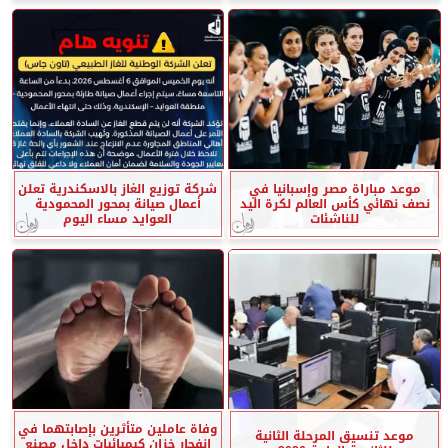
موعد مباراة مصر وإسبانيا في
شركة توزيع الغاز بالاسكندرية تعلن
نصف نهائي كأس العالم لكرة اليد
أعمال صيانة بمحور المحمودية
للناشئات
العوايد مساء اليوم
وفاة عاملين متأثرين بإصابتهما في
موعد تنسيق المرحلة الثانية
انفجار خزان كيميائيات داخل مصنع