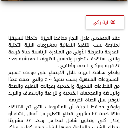
آية زكي
عقد المهندس عادل النجار محافظ الجيزة اجتماعًا تنسيقيًا
لمتابعة نسب التنفيذ النهائية بمشروعات البنية التحتية
المدرجة بالمرحلة الأولى من المبادرة الرئاسية حياة كريمة
والتي استهدفت تطوير وتحسين الظروف المعيشية بعدد
٤٢ قرية بمركزي الصف وأطفيح .
واطلع محافظ الجيزة خلال الاجتماع على موقف تسليم
المشروعات المنتهية بنسب تنفيذ ١٠٠٪ والتي ضمت عددًا
من القطاعات التنموية والخدمية بمجالات التعليم والصحة
والرياضة والمجمعات الخدمية والزراعية والإسعاف والبريد
لتوفير سبل الحياة الكريمة .
وأوضح محافظ الجيزة أن المشروعات التي تم الانتهاء
منها ضمت ١٠٢ مشروع بقطاع التعليم من أعمال إنشاء أو
إحلال كلي وتطوير شامل لمدارس وعدد ٤٣ مشروعًا
بقطاع الشباب والرياضة ومنها إنشاء ورفع كفاءة مراكز