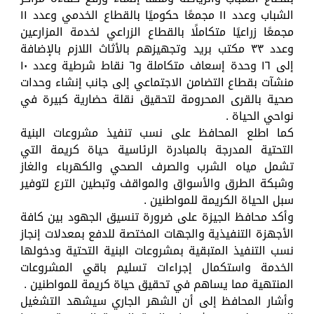
الشباب وعدد ١١ مجمعًا حكوميًا بالقطاع الخدمي وعدد ١١
مجمعًا زراعيًا متكاملًا بالقطاع الزراعي لخدمة المزارعين
وعدد ٣٣ مكتب بريد وتجهيزهم بالأثاث اللازم بالإضافة
إلى ١٦ وحدة إسعاف متكاملة و٦ نقاط شرطية وعدد ١٠
منشآت بقطاع التضامن الاجتماعي إلى جانب إنشاء وحدات
صحية بالقرى المحرومة لتحقيق نقلة حضارية كبيرة في
نواحي الحياة .
كما اطلع المحافظ على نسب تنفيذ مشروعات البنية
التحتية المدرجة بالمبادرة الرئاسية حياة كريمة التي
تشمل مياه الشرب والصرف الصحي والكهرباء والغاز
وشبكة الطرق والأسواق والمواقف وتبطين الترع لتوفير
سبل الحياة الكريمة للمواطنين .
وأكد محافظ الجيزة على ضرورة تنسيق الجهود بين كافة
الأجهزة التنفيذية والجهات المختصة للدفع بمعدلات إنجاز
نسب التنفيذ المتبقية بمشروعات البنية التحتية ودخولها
الخدمة واستكمال إجراءات تسليم باقي المشروعات
المنتهية مما يساهم في تحقيق حياة كريمة للمواطنين .
وأشار المحافظ إلى أن الشهر الجاري سيشهد التشغيل