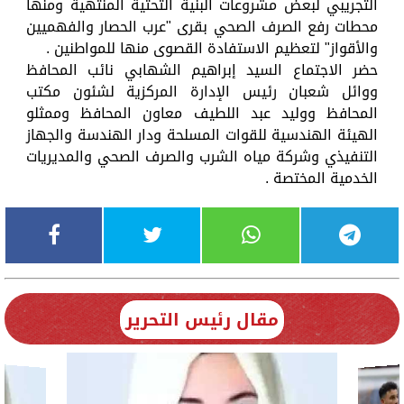
التجريبي لبعض مشروعات البنية التحتية المنتهية ومنها
محطات رفع الصرف الصحي بقرى "عرب الحصار والفهميين
والأقواز" لتعظيم الاستفادة القصوى منها للمواطنين .
حضر الاجتماع السيد إبراهيم الشهابي نائب المحافظ
ووائل شعبان رئيس الإدارة المركزية لشئون مكتب
المحافظ ووليد عبد اللطيف معاون المحافظ وممثلو
الهيئة الهندسية للقوات المسلحة ودار الهندسة والجهاز
التنفيذي وشركة مياه الشرب والصرف الصحي والمديريات
الخدمية المختصة .
مقال رئيس التحرير