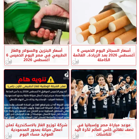
أسعار السجائر اليوم الخميس 6
أسعار البنزين والسولار والغاز
أغسطس 2026 بعد الزيادة.. القائمة
الطبيعي في مصر اليوم الخميس 6
الكاملة
أغسطس 2026
موعد مباراة مصر وإسبانيا في
شركة توزيع الغاز بالاسكندرية تعلن
نصف نهائي كأس العالم لكرة اليد
أعمال صيانة بمحور المحمودية
للناشئات
العوايد مساء اليوم