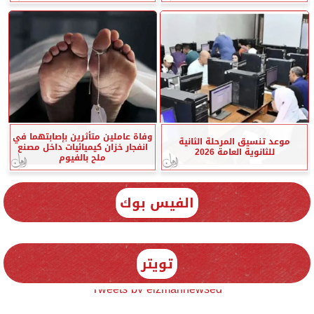
وفاة عاملين متأثرين بإصابتهما في
موعد تنسيق المرحلة الثانية
انفجار خزان كيميائيات داخل مصنع
للثانوية العامة 2026
ملح بالفيوم
الفيس بوك
تويتر
Tweets by elzmannewseg