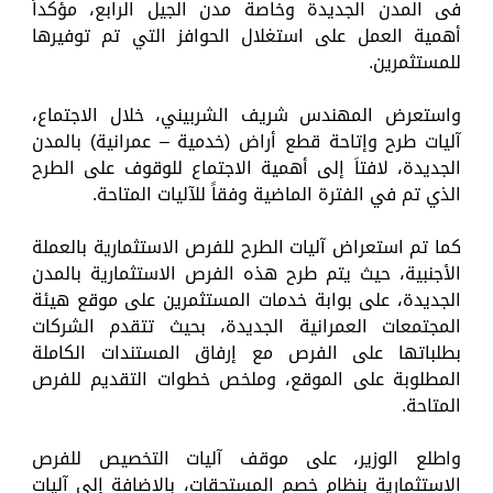
فى المدن الجديدة وخاصة مدن الجيل الرابع، مؤكداً
أهمية العمل على استغلال الحوافز التي تم توفيرها
للمستثمرين.
واستعرض المهندس شريف الشربيني، خلال الاجتماع،
آليات طرح وإتاحة قطع أراض (خدمية – عمرانية) بالمدن
الجديدة، لافتاَ إلى أهمية الاجتماع للوقوف على الطرح
الذي تم في الفترة الماضية وفقاً للآليات المتاحة.
كما تم استعراض آليات الطرح للفرص الاستثمارية بالعملة
الأجنبية، حيث يتم طرح هذه الفرص الاستثمارية بالمدن
الجديدة، على بوابة خدمات المستثمرين على موقع هيئة
المجتمعات العمرانية الجديدة، بحيث تتقدم الشركات
بطلباتها على الفرص مع إرفاق المستندات الكاملة
المطلوبة على الموقع، وملخص خطوات التقديم للفرص
المتاحة.
واطلع الوزير، على موقف آليات التخصيص للفرص
الاستثمارية بنظام خصم المستحقات، بالإضافة إلى آليات