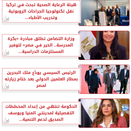
هيئة الرعاية الصحية تبحث في تركيا
نقل تكنولوجيا الجراحات الروبوتية
وتدريب الأطباء...
وزارة التضامن تطلق مبادرة «بكرة
المدرسة.. الخير في مصر» لتوفير
المستلزمات الدراسية...
الرئيس السيسي يودّع ملك البحرين
بمطار العلمين الدولي بعد ختام زيارته
لمصر
الحكومة تنتهي من إعداد المخططات
التفصيلية لمدينتي المنيا ويوسف
الصديق لدعم التنمية...