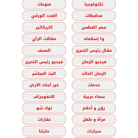
تكنولوجيا
منوعات
محافظات
العدد الورقي
مصر العظمى
كاريكاتير
وا إسلاماه
مقالات الرأي
مقال رئيس التحرير
الصحف
فيديو الزمان
فيديو رئيس التحرير
الزمان الخالد
البث المباشر
خدمات
خير أجناد الأرض
سماء عربية
الانفوجراف
رؤى و أحلام
توك شو
مرأة و طفل
عقارات
سيارات
حارتنا