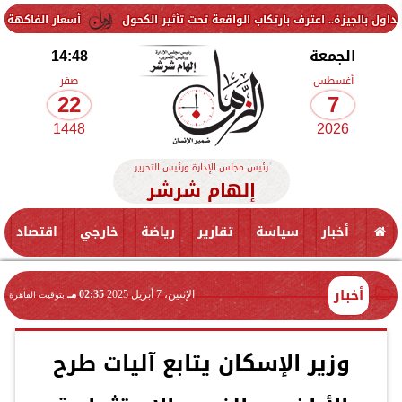
اعترف بارتكاب الواقعة تحت تأثير الكحول
أسعار الفاكهة اليوم الجمعة 7 أغسطس 2026 في الأسواق.. الموز بكام
الجمعة
14:48
أغسطس
صفر
22
7
1448
2026
رئيس مجلس الإدارة ورئيس التحرير
إلهام شرشر
أخبار
سياسة
تقارير
رياضة
خارجي
اقتصاد
أخبار
الإثنين، 7 أبريل 2025
02:35 مـ
بتوقيت القاهرة
وزير الإسكان يتابع آليات طرح