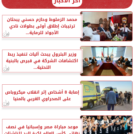
آخر الأخبار
محمد الزملوط وحازم حسني يبحثان
ترتيبات إطلاق أولى بطولات نادي
الأجواد للرماية...
وزير البترول يبحث آليات تنفيذ ربط
اكتشافات الشركة في قبرص بالبنية
التحتية...
إصابة 8 أشخاص إثر انقلاب ميكروباص
على الصحراوي الغربي بالمنيا
موعد مباراة مصر وإسبانيا في نصف
نهائي كأس العالم لكرة اليد للناشئات