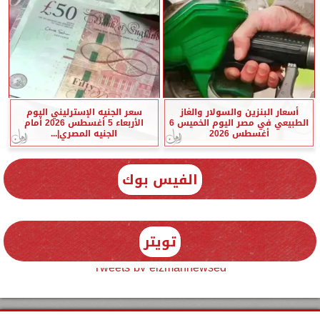
أسعار البنزين والسولار والغاز
سعر الجنيه الإسترليني اليوم
الطبيعي في مصر اليوم الخميس 6
الأربعاء 5 أغسطس 2026 أمام
أغسطس 2026
الجنيه المصري|...
الفيس بوك
تويتر
Tweets by elzmannewseg