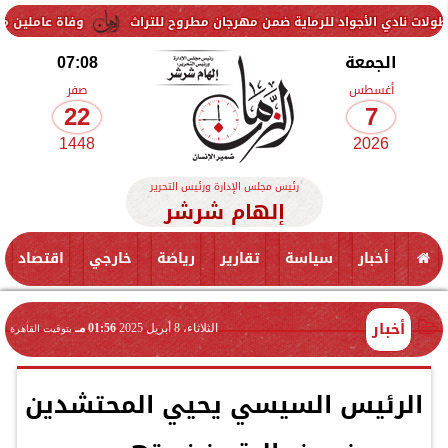
لأجواد للرماية ضمن مهرجان مطروح للتراث
وفاة عاملين متأثرين بإصابته
الجمعة
07:08
أغسطس
صفر
22
7
1448
2026
رئيس مجلس الإدارة ورئيس التحرير
إلهام شرشر
أخبار
سياسة
تقارير
رياضة
خارجي
اقتصاد
أخبار
الثلاثاء، 8 أبريل 2025
01:56 مـ
بتوقيت القاهرة
الرئيس السيسي يحيي المحتشدين