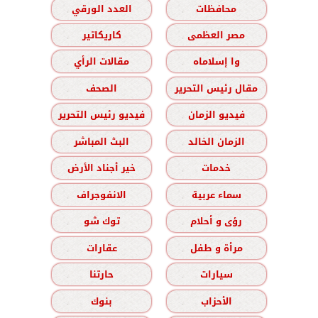
محافظات
العدد الورقي
مصر العظمى
كاريكاتير
وا إسلاماه
مقالات الرأي
مقال رئيس التحرير
الصحف
فيديو الزمان
فيديو رئيس التحرير
الزمان الخالد
البث المباشر
خدمات
خير أجناد الأرض
سماء عربية
الانفوجراف
رؤى و أحلام
توك شو
مرأة و طفل
عقارات
سيارات
حارتنا
الأحزاب
بنوك