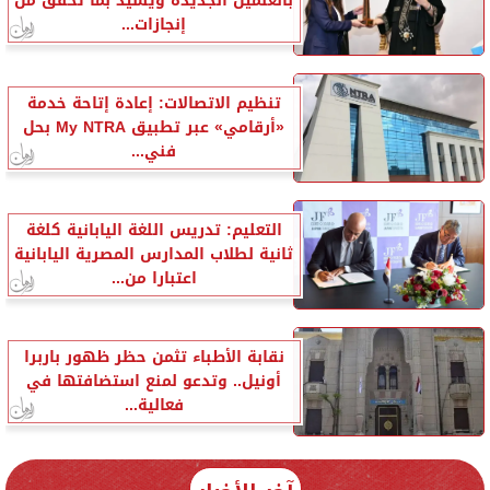
بالعلمين الجديدة ويشيد بما تحقق من
إنجازات...
تنظيم الاتصالات: إعادة إتاحة خدمة
«أرقامي» عبر تطبيق My NTRA بحل
فني...
التعليم: تدريس اللغة اليابانية كلغة
ثانية لطلاب المدارس المصرية اليابانية
اعتبارا من...
نقابة الأطباء تثمن حظر ظهور باربرا
أونيل.. وتدعو لمنع استضافتها في
فعالية...