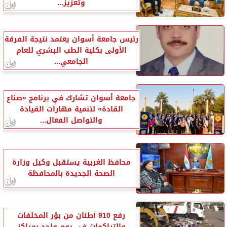
وتعزيز...
رئيس جامعة أسوان يعتمد نتيجة الفرقة
الأولى بكلية الطب البشري للعام
الجامعي...
جامعة أسوان تشارك في برنامج «صناع
القادة» لتنمية مهارات القيادة
والتواصل الفعال...
محافظ الغربية يستقبل وكيل وزارة
الصحة الجديدة بالمحافظة
رفع 910 أطنان من بؤر المخلفات
والتراكمات في يوم واحد بمراكز