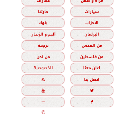
مرأة و طفل
عقارات
سيارات
حارتنا
الأحزاب
بنوك
البرلمان
ألبــوم الزمــان
من القدس
ترجمة
من فلسطين
من نحن
اعلن معنا
الخصوصية
اتصل بنا





جميع الحقوق محفوظة
©
2020 - 2026 - الزمان