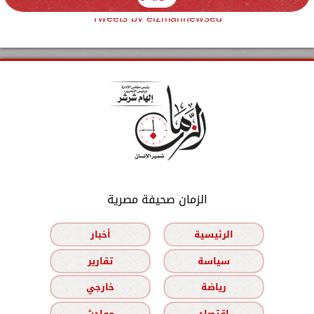
Tweets by elzmannewseg
الزمان صحيفة مصرية
الرئيسية
أخبار
سياسة
تقارير
رياضة
خارجي
اقتصاد
حوادث