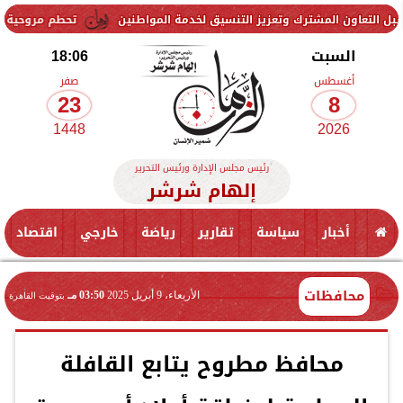
شترك وتعزيز التنسيق لخدمة المواطنين
تحطم مروحية أثناء مكافحة حري
السبت
18:06
أغسطس
صفر
23
8
1448
2026
رئيس مجلس الإدارة ورئيس التحرير
إلهام شرشر
أخبار
سياسة
تقارير
رياضة
خارجي
اقتصاد
محافظات
الأربعاء، 9 أبريل 2025
03:50 مـ
بتوقيت القاهرة
محافظ مطروح يتابع القافلة