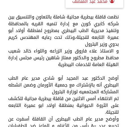
محمد عبد المنصف
نظمت قافلة بيطرية مجانية شاملة بالتعاون والتنسيق بين
شركه كابري كورن مع إدارة تنميه القريه بالمحافظة
وتنفيذ مديرية الطب البيطري بمطروح لمنطقة أولاد أبو
عميرة التابعه للنجيلة،وذلك تحت رعايه المهندس كريم
بدوي وزير البترول
و الاستاذ علاء فاروق وزير الزراعه واللواء خالد شعيب
محافظ مطروح والدكتور ممتاز شاهين رئيس مجلس إدارة
الهيئة العامة للخدمات البيطرية
أوضح الدكتور عبد المجيد أبو شادي مدير عام الطب
البيطري أنه بالإشتراك مع جمعية الأورمان وضمن انشطه
المشاركه المجتمعيه لوزارة البترول
تم الانتهاء أمس الاثنين من قافلة بيطرية مجانية للكشف
على الثروة الحيوانية بمنطقة اولاد ابو عميرة التابعه
للنجيلة.
وأوضح مدير عام الطب البيطرى أن القافلة أسفرت عن
تجريع عدد ٨٠٠ رأس من الأغنام و الماعز ضد الطفيليات