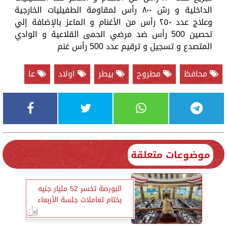
الداخلية و رش ٨٠٠ رأس لمقاومة الطفيليات الخارجية
وعلاج عدد ٢٥٠ رأس من الأغنام و الماعز بالإضافة إلي
تحصين 500 رأس ضد مرضي الحمى القلاعية و الوادي
المتصدع و تسجيل و ترقيم عدد 500 رأس غنم
محافظ
مطروح
بيطر
اولاد
عا
موضوعات متعلقة
البورصة تخسر 52 مليار جنيه
بختام تعاملات جلسة الأربعاء