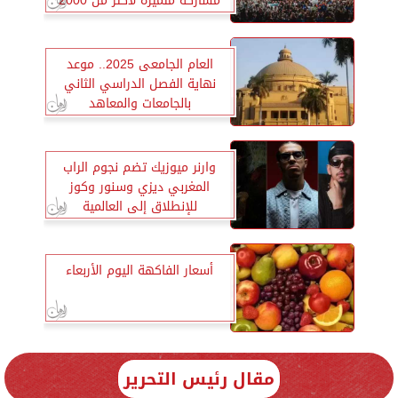
مشاركة متميزة لأكثر من 2000
متسابق
العام الجامعى 2025.. موعد
نهاية الفصل الدراسي الثاني
بالجامعات والمعاهد
وارنر ميوزيك تضم نجوم الراب
المغربي ديزي وسنور وكوز
للإنطلاق إلى العالمية
أسعار الفاكهة اليوم الأربعاء
مقال رئيس التحرير