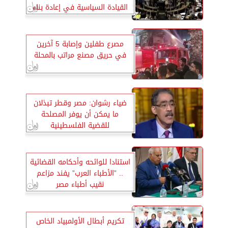
القيادة السياسية في إعادة بناء
استاد النادي المصري
مصرع طفلين وإصابة 5 آخرين
في حريق مصنع مراتب بالمحلة
ضياء رشوان: مصر وقطر تبذلان
ما يمكن أن يوفر المصلحة
للقضية الفلسطينية
استنادا للوائحه وأحكامه القضائية
.. ”الأطباء العرب” يفند مزاعم
نقيب أطباء مصر
تكريم أبطال الأولمبياد الخاص