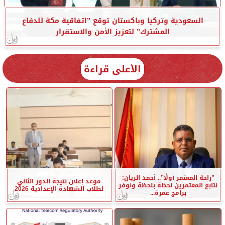
السعودية وتركيا وباكستان توقع ”اتفاقية مكة للدفاع
المشترك” لتعزيز الأمن والاستقرار
الأعلى قراءة
”راحة المعتمر أولًا”.. أحمد الريان:
موعد إعلان نتيجة الدور الثاني
نتابع المعتمرين لحظة بلحظة ونوفر
لطلاب الشهادة الإعدادية 2026
برامج عمرة...