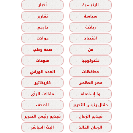
الرئيسية
أخبار
سياسة
تقارير
رياضة
خارجي
اقتصاد
حوادث
فن
صحة وطب
تكنولوجيا
منوعات
محافظات
العدد الورقي
مصر العظمى
كاريكاتير
وا إسلاماه
مقالات الرأي
مقال رئيس التحرير
الصحف
فيديو الزمان
فيديو رئيس التحرير
الزمان الخالد
البث المباشر