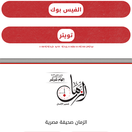
الفيس بوك
تويتر
Tweets by elzmannewseg
الزمان صحيفة مصرية