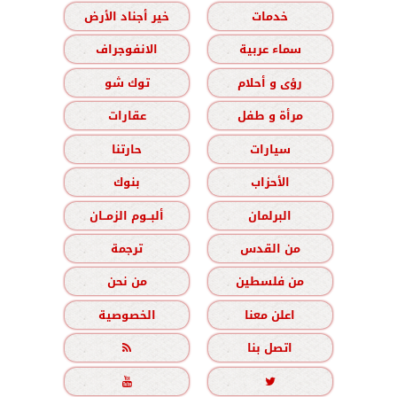
خدمات
خير أجناد الأرض
سماء عربية
الانفوجراف
رؤى و أحلام
توك شو
مرأة و طفل
عقارات
سيارات
حارتنا
الأحزاب
بنوك
البرلمان
ألبــوم الزمــان
من القدس
ترجمة
من فلسطين
من نحن
اعلن معنا
الخصوصية
اتصل بنا


