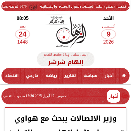
لك المحبة.. رسول السلام والإنسانية
3070 فرصة عمل جديدة بالقطاع الخاص.. وظائف برواتب تصل إلى 9500 جنيه
الأحد
08:05
أغسطس
صفر
24
9
1448
2026
رئيس مجلس الإدارة ورئيس التحرير
إلهام شرشر
أخبار
سياسة
تقارير
رياضة
خارجي
اقتصاد
أخبار
الخميس، 17 أبريل 2025
12:36 مـ
بتوقيت القاهرة
وزير الاتصالات يبحث مع هواوي