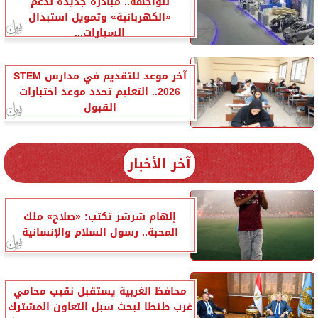
للواجهة.. مبادرة جديدة لدعم
«الكهربائية» وتمويل استبدال
السيارات...
آخر موعد للتقديم في مدارس STEM
2026.. التعليم تحدد موعد اختبارات
القبول
آخر الأخبار
إلهام شرشر تكتب: «صلاح» ملك
المحبة.. رسول السلام والإنسانية
محافظ الغربية يستقبل نقيب محامي
غرب طنطا لبحث سبل التعاون المشترك