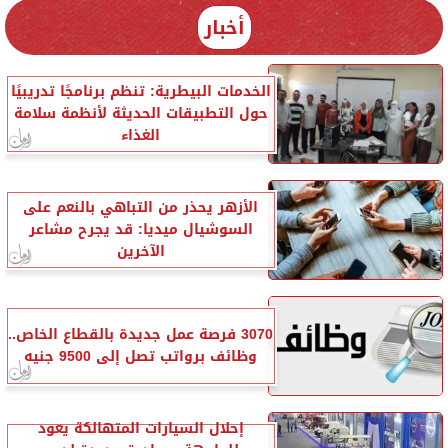
أخبار
الخدمات البيطرية: تنظم برنامجًا تدريبيًا
حول التطبيقات الحديثة لأنظمة سلامة
الغذاء
الأزهر يحذر من التباهي بالنعم على
السوشيال ميديا: قد يجرح مشاعر
الآخرين
3070 فرصة عمل جديدة بالقطاع الخاص..
وظائف برواتب تصل إلى 9500 جنيه
إحلال السيارات المتهالكة يعود