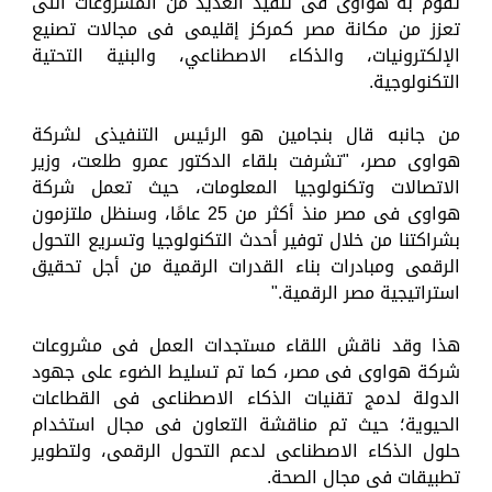
تقوم به هواوى فى تنفيذ العديد من المشروعات التى
تعزز من مكانة مصر كمركز إقليمى فى مجالات تصنيع
الإلكترونيات، والذكاء الاصطناعي، والبنية التحتية
التكنولوجية.
من جانبه قال بنجامين هو الرئيس التنفيذى لشركة
هواوى مصر، "تشرفت بلقاء الدكتور عمرو طلعت، وزير
الاتصالات وتكنولوجيا المعلومات، حيث تعمل شركة
هواوى فى مصر منذ أكثر من 25 عامًا، وسنظل ملتزمون
بشراكتنا من خلال توفير أحدث التكنولوجيا وتسريع التحول
الرقمى ومبادرات بناء القدرات الرقمية من أجل تحقيق
استراتيجية مصر الرقمية."
هذا وقد ناقش اللقاء مستجدات العمل فى مشروعات
شركة هواوى فى مصر، كما تم تسليط الضوء على جهود
الدولة لدمج تقنيات الذكاء الاصطناعى فى القطاعات
الحيوية؛ حيث تم مناقشة التعاون فى مجال استخدام
حلول الذكاء الاصطناعى لدعم التحول الرقمى، ولتطوير
تطبيقات فى مجال الصحة.