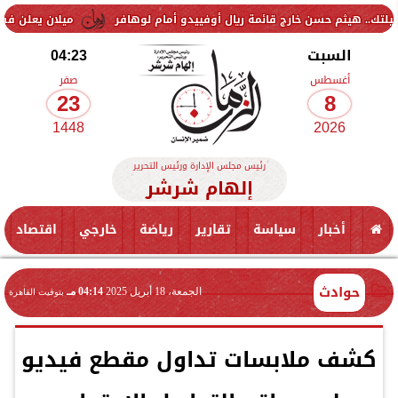
 حسن خارج قائمة ريال أوفييدو أمام لوهافر
ميلان يعلن فسخ عقد إسماعي
السبت
04:23
أغسطس
صفر
23
8
1448
2026
رئيس مجلس الإدارة ورئيس التحرير
إلهام شرشر
أخبار
سياسة
تقارير
رياضة
خارجي
اقتصاد
حوادث
الجمعة، 18 أبريل 2025
04:14 مـ
بتوقيت القاهرة
كشف ملابسات تداول مقطع فيديو