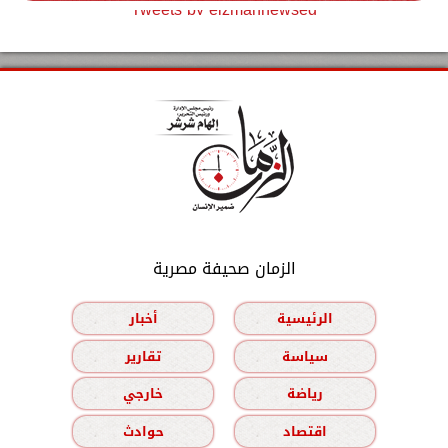
Tweets by elzmannewseg
الزمان صحيفة مصرية
الرئيسية
أخبار
سياسة
تقارير
رياضة
خارجي
اقتصاد
حوادث