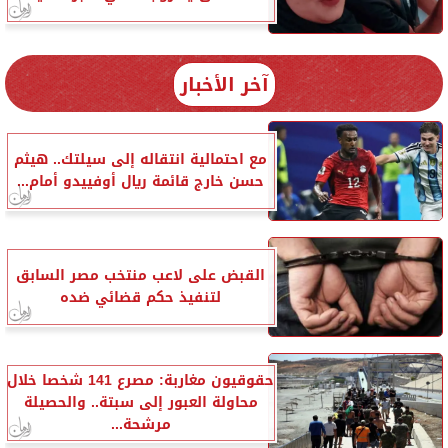
آخر الأخبار
مع احتمالية انتقاله إلى سيلتك.. هيثم
حسن خارج قائمة ريال أوفييدو أمام...
القبض على لاعب منتخب مصر السابق
لتنفيذ حكم قضائي ضده
حقوقيون مغاربة: مصرع 141 شخصا خلال
محاولة العبور إلى سبتة.. والحصيلة
مرشحة...