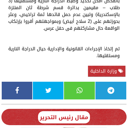
بالفحص أمكن تحديد وضبط الدراجة النارية ومُستقليها (3
طلاب – مقيمين بدائرة قسم شرطة ثان المنتزة
بالإسكندرية) وتبين عدم حمل قائدها ثمة تراخيص، وعثر
بحوزتهم على (2 سلاح أبيض) وبمواجهتهم أقروا بإرتكاب
الواقعة حال مشاركتهم فى حفل عرس.
تم إتخاذ الإجراءات القانونية والإدارية حيال الدراجة النارية
ومستقليها.
وزارة الداخلية
مقال رئيس التحرير