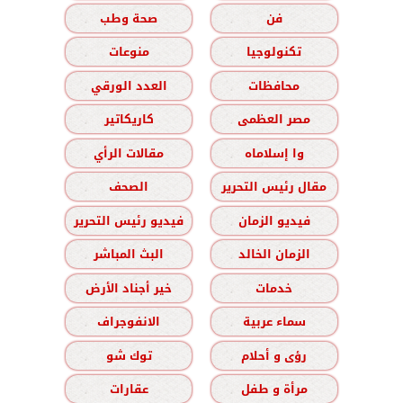
فن
صحة وطب
تكنولوجيا
منوعات
محافظات
العدد الورقي
مصر العظمى
كاريكاتير
وا إسلاماه
مقالات الرأي
مقال رئيس التحرير
الصحف
فيديو الزمان
فيديو رئيس التحرير
الزمان الخالد
البث المباشر
خدمات
خير أجناد الأرض
سماء عربية
الانفوجراف
رؤى و أحلام
توك شو
مرأة و طفل
عقارات