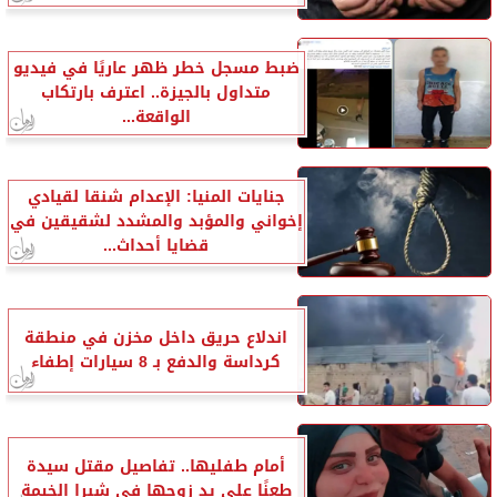
ضبط مسجل خطر ظهر عاريًا في فيديو
متداول بالجيزة.. اعترف بارتكاب
الواقعة...
جنايات المنيا: الإعدام شنقا لقيادي
إخواني والمؤبد والمشدد لشقيقين في
قضايا أحداث...
اندلاع حريق داخل مخزن في منطقة
كرداسة والدفع بـ 8 سيارات إطفاء
أمام طفليها.. تفاصيل مقتل سيدة
طعنًا على يد زوجها في شبرا الخيمة