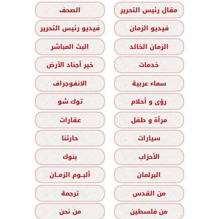
مقال رئيس التحرير
الصحف
فيديو الزمان
فيديو رئيس التحرير
الزمان الخالد
البث المباشر
خدمات
خير أجناد الأرض
سماء عربية
الانفوجراف
رؤى و أحلام
توك شو
مرأة و طفل
عقارات
سيارات
حارتنا
الأحزاب
بنوك
البرلمان
ألبــوم الزمــان
من القدس
ترجمة
من فلسطين
من نحن