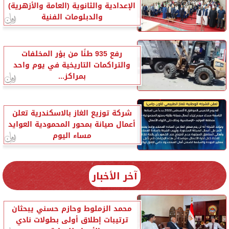
الإعدادية والثانوية (العامة والأزهرية)
والدبلومات الفنية
رفع 935 طنًا من بؤر المخلفات
والتراكمات التاريخية في يوم واحد
بمراكز...
شركة توزيع الغاز بالاسكندرية تعلن
أعمال صيانة بمحور المحمودية العوايد
مساء اليوم
آخر الأخبار
محمد الزملوط وحازم حسني يبحثان
ترتيبات إطلاق أولى بطولات نادي