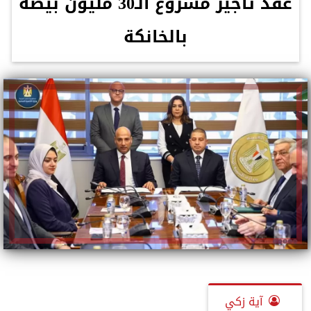
عقد تأجير مشروع الـ30 مليون بيضة
بالخانكة
آية زكي