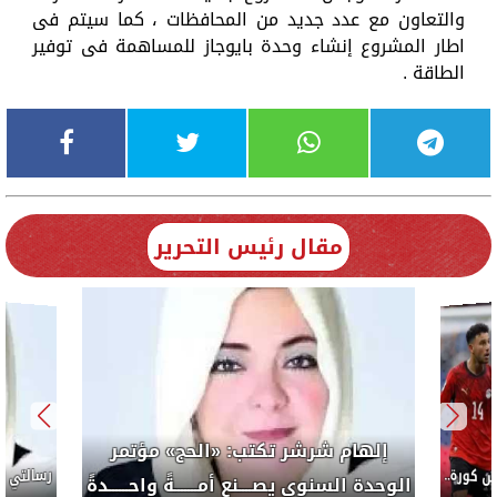
والتعاون مع عدد جديد من المحافظات ، كما سيتم فى
اطار المشروع إنشاء وحدة بايوجاز للمساهمة فى توفير
الطاقة .
مقال رئيس التحرير
إلهام شرشر تكتب: «الحج» مؤتمر
كورة..
الوحدة السنوى يصــــنع أمـــــــةً واحــــــدةً