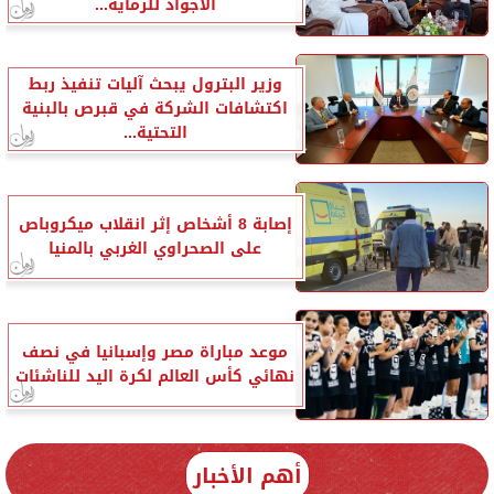
الأجواد للرماية...
وزير البترول يبحث آليات تنفيذ ربط
اكتشافات الشركة في قبرص بالبنية
التحتية...
إصابة 8 أشخاص إثر انقلاب ميكروباص
على الصحراوي الغربي بالمنيا
موعد مباراة مصر وإسبانيا في نصف
نهائي كأس العالم لكرة اليد للناشئات
أهم الأخبار