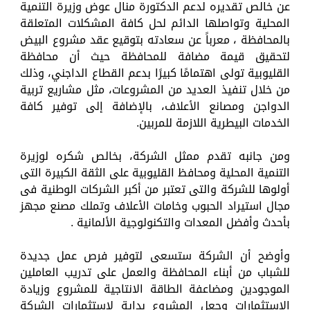
عن خالص تقديره لدعم الدكتورة منال عوض وزيرة التنمية
المحلية وتواصلها الدائم لحل كافة المشكلات المتعلقة
بالمحافظة ، معرباً عن سعادته بتوقيع عقد مشروع البيض
لتحقيق قيمة مضافة للمحافظة حيث أن محافظة
القليوبية تولى اهتمامًا كبيرًا بدعم القطاع الداجني، وذلك
من خلال تنفيذ العديد من المشروعات، مثل مشاريع تربية
الدواجن ومصانع الأعلاف، بالإضافة إلى توفير كافة
الخدمات البيطرية اللازمة للمربين.
ومن جانبه تقدم ممثل الشركة، بخالص شكره لوزيرة
التنمية المحلية ومحافظ القليوبية على الثقة الكبيرة التى
أولوها للشركة والتى تعتبر من أكبر الشركات الوطنية فى
مجال استيراد الحبوب وخامات الأعلاف وتملك مصنع مجهز
بأحدث وأفضل المعدات والتكنولوجية الألمانية .
وأوضح أن الشركة ستسعى لتوفير فرص عمل جديدة
للشباب من أبناء المحافظة والعمل على تدريب العاملين
الموجودين ومضاعفة الطاقة الانتاجية للمشروع وزيادة
الاستثمارات وجعل المشروع بداية لاستثمارات الشركة