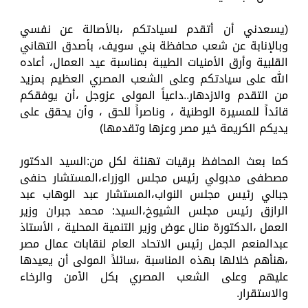
(يسعدني أن أتقدم لسيادتكم ،بالأصالة عن نفسي
وبالإنابة عن شعب محافظة بني سويف، بأصدق التهاني
القلبية وأرق الأمنيات الطيبة بمناسبة عيد العمال، أعاده
الله على سيادتكم وعلى الشعب المصري العظيم بمزيد
من التقدم والازدهار..داعياً المولى عزوجل ،أن يوفقكم
قائداً للمسيرة الوطنية ، وناصراً للحق ، وأن يحقق على
يديكم الكريمة خير مصر وعزها وتقدمها)
كما بعث المحافظ برقيات تهنئة لكل من:السيد الدكتور
مصطفى مدبولي رئيس مجلس الوزراء،المستشار حنفى
جبالي رئيس مجلس النواب،المستشار عبد الوهاب عبد
الرازق رئيس مجلس الشيوخ،السيد: محمد جبران وزير
العمل ،الدكتورة منال عوض وزير التنمية المحلية ، الأستاذ
عبدالمنعم الجمل رئيس الاتحاد العام لنقابات عمال مصر
،هنأهم خلالها بهذه المناسبة ،سائلاً المولى أن يعيدها
عليهم وعلى الشعب المصري بكل الأمن والرخاء
والاستقرار.