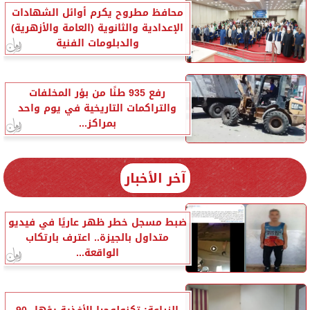
محافظ مطروح يكرم أوائل الشهادات
الإعدادية والثانوية (العامة والأزهرية)
والدبلومات الفنية
رفع 935 طنًا من بؤر المخلفات
والتراكمات التاريخية في يوم واحد
بمراكز...
آخر الأخبار
ضبط مسجل خطر ظهر عاريًا في فيديو
متداول بالجيزة.. اعترف بارتكاب
الواقعة...