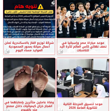
موعد مباراة مصر وإسبانيا في
شركة توزيع الغاز بالاسكندرية تعلن
نصف نهائي كأس العالم لكرة اليد
أعمال صيانة بمحور المحمودية
للناشئات
العوايد مساء اليوم
وفاة عاملين متأثرين بإصابتهما في
موعد تنسيق المرحلة الثانية
انفجار خزان كيميائيات داخل مصنع
للثانوية العامة 2026
ملح بالفيوم