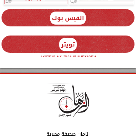
الفيس بوك
تويتر
Tweets by elzmannewseg
الزمان صحيفة مصرية