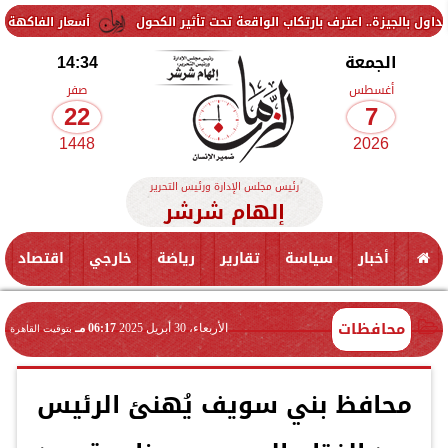
اعترف بارتكاب الواقعة تحت تأثير الكحول
أسعار الفاكهة اليوم الجمعة 7 أغسطس 2026 في الأسواق.. الموز بكام
الجمعة
14:34
أغسطس
صفر
22
7
1448
2026
رئيس مجلس الإدارة ورئيس التحرير
إلهام شرشر
أخبار
سياسة
تقارير
رياضة
خارجي
اقتصاد
محافظات
الأربعاء، 30 أبريل 2025
06:17 مـ
بتوقيت القاهرة
محافظ بني سويف يُهنئ الرئيس