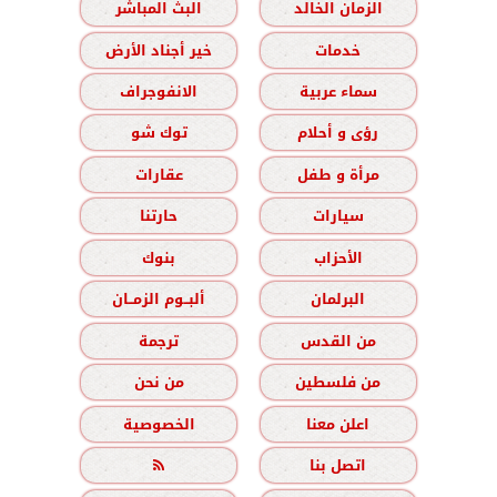
الزمان الخالد
البث المباشر
خدمات
خير أجناد الأرض
سماء عربية
الانفوجراف
رؤى و أحلام
توك شو
مرأة و طفل
عقارات
سيارات
حارتنا
الأحزاب
بنوك
البرلمان
ألبــوم الزمــان
من القدس
ترجمة
من فلسطين
من نحن
اعلن معنا
الخصوصية
اتصل بنا
