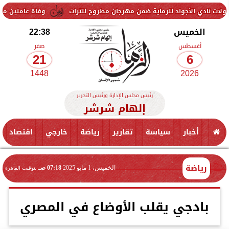
لأجواد للرماية ضمن مهرجان مطروح للتراث
وفاة عاملين متأثرين بإصابته
الخميس
22:38
أغسطس
صفر
21
6
1448
2026
رئيس مجلس الإدارة ورئيس التحرير
إلهام شرشر
أخبار
سياسة
تقارير
رياضة
خارجي
اقتصاد
رياضة
الخميس، 1 مايو 2025
07:18 صـ
بتوقيت القاهرة
بادجي يقلب الأوضاع في المصري