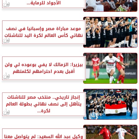
الأجواد للرماية...
موعد مباراة مصر وإسبانيا في نصف
نهائي كأس العالم لكرة اليد للناشئات
بيزيرا: الزمالك لا يفي بوعوده لي ولن
أقبل بعدم احترامهم لكلمتهم
إنجاز تاريخي.. منتخب مصر للناشئات
يتأهل إلى نصف نهائي بطولة العالم
لكرة...
وكيل عبد الله السعيد: لم يتواصل معنا