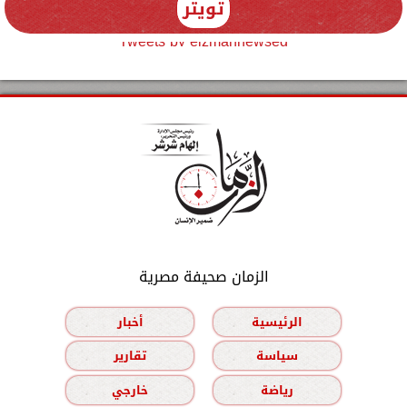
تويتر
Tweets by elzmannewseg
الزمان صحيفة مصرية
الرئيسية
أخبار
سياسة
تقارير
رياضة
خارجي