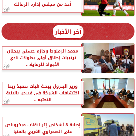
أحد من مجلس إدارة الزمالك
آخر الأخبار
محمد الزملوط وحازم حسني يبحثان
ترتيبات إطلاق أولى بطولات نادي
الأجواد للرماية...
وزير البترول يبحث آليات تنفيذ ربط
اكتشافات الشركة في قبرص بالبنية
التحتية...
إصابة 8 أشخاص إثر انقلاب ميكروباص
على الصحراوي الغربي بالمنيا