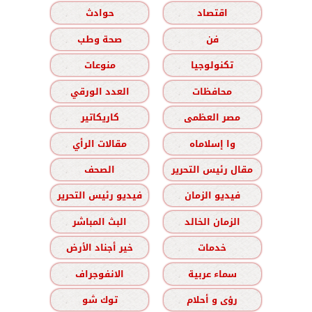
اقتصاد
حوادث
فن
صحة وطب
تكنولوجيا
منوعات
محافظات
العدد الورقي
مصر العظمى
كاريكاتير
وا إسلاماه
مقالات الرأي
مقال رئيس التحرير
الصحف
فيديو الزمان
فيديو رئيس التحرير
الزمان الخالد
البث المباشر
خدمات
خير أجناد الأرض
سماء عربية
الانفوجراف
رؤى و أحلام
توك شو