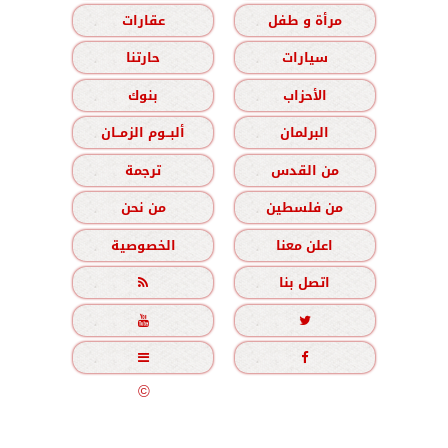
مرأة و طفل
عقارات
سيارات
حارتنا
الأحزاب
بنوك
البرلمان
ألبــوم الزمــان
من القدس
ترجمة
من فلسطين
من نحن
اعلن معنا
الخصوصية
اتصل بنا





جميع الحقوق محفوظة
©