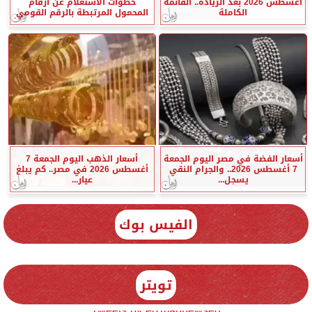
أغسطس 2026 بعد الزيادة.. القائمة
خطوات الاستعلام عن أرقام
الكاملة
المحمول المرتبطة بالرقم القومي
أسعار الفضة في مصر اليوم الجمعة
أسعار الذهب اليوم الجمعة 7
7 أغسطس 2026.. والجرام النقي
أغسطس 2026 في مصر.. كم يبلغ
يسجل...
عيار...
الفيس بوك
تويتر
Tweets by elzmannewseg