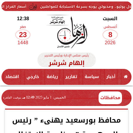
أسعار الفراخ اليوم السبت 8 أغسطس 2026.. تراجع واستقرار في بورصة الدواجن
السبت
12:38
أغسطس
صفر
23
8
1448
2026
رئيس مجلس الإدارة ورئيس التحرير
إلهام شرشر
أخبار
سياسة
تقارير
رياضة
خارجي
اقتصاد
محافظات
الخميس، 1 مايو 2025
12:49 مـ
بتوقيت القاهرة
محافظ بورسعيد يهنىء ” رئيس