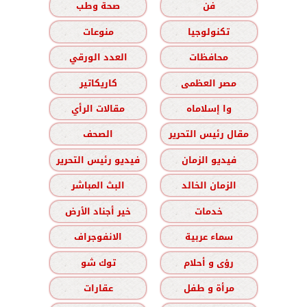
فن
صحة وطب
تكنولوجيا
منوعات
محافظات
العدد الورقي
مصر العظمى
كاريكاتير
وا إسلاماه
مقالات الرأي
مقال رئيس التحرير
الصحف
فيديو الزمان
فيديو رئيس التحرير
الزمان الخالد
البث المباشر
خدمات
خير أجناد الأرض
سماء عربية
الانفوجراف
رؤى و أحلام
توك شو
مرأة و طفل
عقارات