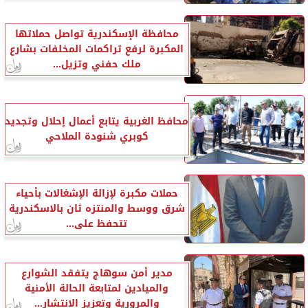
محافظة الإسكندرية تواصل حملاتها
المكبرة لرفع تراكمات المخلفات بشارع
ملك حفني وتزيل...
محافظ الغربية يتابع أعمال إحلال وتجديد
كوبري شنودة الملاحي
حملات مكبرة لإزالة الإشغالات بأحياء
شرق ووسط والمنتزه ثان بالاسكندرية
تتحفظ على...
مدير أمن سوهاج يتفقد الشوارع
والميادين لمتابعة الحالة الأمنية
والمرورية وتعزيز الانتشار...