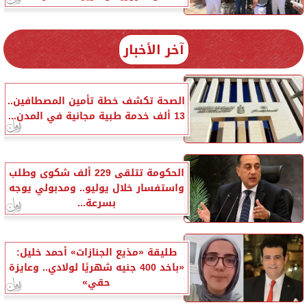
آخر الأخبار
الصحة تكشف خطة تأمين المصطافين..
13 ألف خدمة طبية مجانية في المدن...
الحكومة تتلقى 229 ألف شكوى وطلب
واستفسار خلال يوليو.. ومدبولي يوجه
بسرعة...
طليقة «مذيع الجنازات» أحمد خليل:
«باخد 400 جنيه شهريًا لولادي.. وعايزة
حقي»