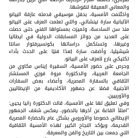
والمعاني العميقة لنقوشها.
واختُتمت الأمسية، بحفل موسيقي قدمته عازفة البيانو
الألبانية سارة نينشاتي، والتي تعلمت العزف على البيانو
منذ سن السادسة، وتميزت بمستواها الفني حتى حصلت
على العديد من جوائز المسابقات الدولية في ايطاليا
وغيرها، وتستكمل دراساتها بكونسيرفتوار سانتا
شيشيليا، وأضفت سارة بُعدًا فنيًا على الحدث بآداء
تكتيكي بارع للعزف على البيانو.
وحرص على حضور الأمسية، السفيرة إيناس مكاوي من
الجامعة العربية، والدكتورة مروة فوزي المستشار
الثقافي بالسفارة المصرية، وأعضاء بعض السفارات
الأجنبية فضلا عن جمهور الأكاديمية من الإيطاليين
والأوربيين.
وفي تعليق لها على الأمسية، قالت الدكتورة رانيا يحيى:
"امتلأ القاعة عن آخرها بالحضور، يعكس شغف الجمهور
الإيطالي خصوصا والأوروبي بشكل عام بالحضارة المصرية
القديمة، ويؤكد النجاح الكبير لهذه الأمسية الثقافية
التي جمعت بين التاريخ والفن والمعرفة.