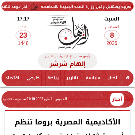
بل وكيل وزارة الصحة الجديدة بالمحافظة
آخر موعد للتقديم في مدارس STEM 2026.. التعليم تحدد موعد اختبارات القب
السبت
17:17
أغسطس
صفر
23
8
1448
2026
رئيس مجلس الإدارة ورئيس التحرير
إلهام شرشر
أخبار
سياسة
تقارير
رياضة
خارجي
اقتصاد
أخبار
الخميس، 1 مايو 2025
01:10 مـ
بتوقيت القاهرة
الأكاديمية المصرية بروما تنظم