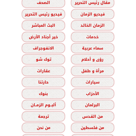
مقال رئيس التحرير
الصحف
فيديو الزمان
فيديو رئيس التحرير
الزمان الخالد
البث المباشر
خدمات
خير أجناد الأرض
سماء عربية
الانفوجراف
رؤى و أحلام
توك شو
مرأة و طفل
عقارات
سيارات
حارتنا
الأحزاب
بنوك
البرلمان
ألبــوم الزمــان
من القدس
ترجمة
من فلسطين
من نحن