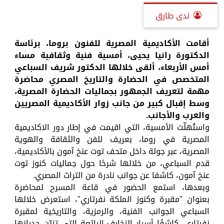
ندى طارق
أقامت الأكاديمية المصرية للفنون بروما، برئاسة
الدكتورة رانيا يحيى، أمسية فنية وثقافية مساء
أمس الأربعاء، ألقى خلالها الدكتور شريف السباعي
المتخصص في الحضارة والتاريخ المصري محاضرة
مهمة لتعريف الجمهور بجماليات الحضارة المصرية،
وسط إقبال كبير من جانب زوار الأكاديمية المصريين
والعرب والأجانب.
واستُهلّت الأمسية، التي اقيمت في إطار دور الاكاديمية
المصرية في روما، بعريف للفن والثقافة والهوية
المصرية، عبر جولة داخل متحف توت عنخ آمون بالأكاديمية،
قدم السباعي، من خلالها شرحًا حول جماليات كنوز توت
عنخ آمون، كاشفا عن جوانب نادرة من التراث المصري.
وبعدها، استمع الحضور في قاعة المسرح لمحاضرة
بعنوان "مقبرة وكنوز الملكة نفرتاري"، استعرض خلالها
السباعي الجوانب الفنية، والرمزية، والتاريخية لمقبرة
نفرتاري، كاشفًا أسرار الزخارف الرائعة التي تزيّن جدرانها