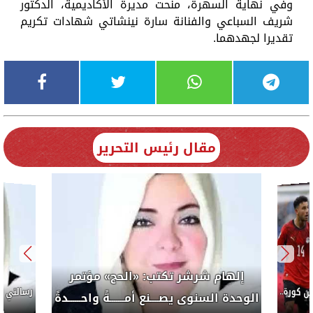
وفي نهاية السهرة، منحت مديرة الأكاديمية، الدكتور
شريف السباعي والفنانة سارة نينشاتي شهادات تكريم
تقديرا لجهدهما.
مقال رئيس التحرير
إلهام شرشر تكتب: «الحج» مؤتمر
كورة..
الوحدة السنوى يصــــنع أمـــــــةً واحــــــدةً