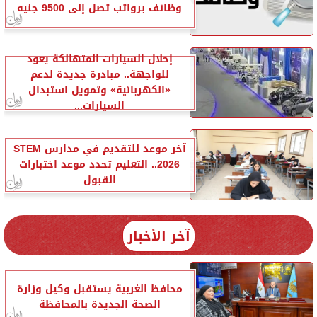
وظائف برواتب تصل إلى 9500 جنيه
إحلال السيارات المتهالكة يعود
للواجهة.. مبادرة جديدة لدعم
«الكهربائية» وتمويل استبدال
السيارات...
آخر موعد للتقديم في مدارس STEM
2026.. التعليم تحدد موعد اختبارات
القبول
آخر الأخبار
محافظ الغربية يستقبل وكيل وزارة
الصحة الجديدة بالمحافظة