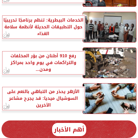
الخدمات البيطرية: تنظم برنامجًا تدريبيًا
حول التطبيقات الحديثة لأنظمة سلامة
الغذاء
رفع 910 أطنان من بؤر المخلفات
والتراكمات في يوم واحد بمراكز
ومدن...
الأزهر يحذر من التباهي بالنعم على
السوشيال ميديا: قد يجرح مشاعر
الآخرين
أهم الأخبار