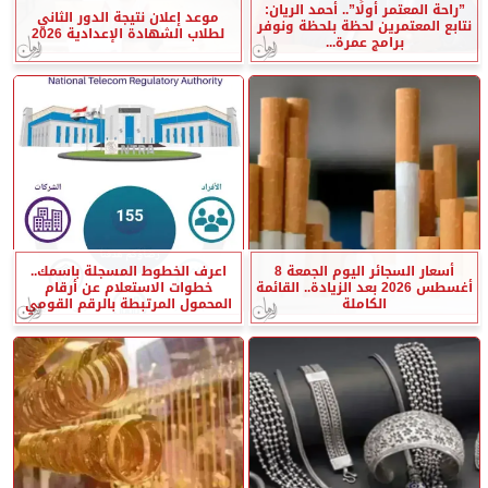
”راحة المعتمر أولًا”.. أحمد الريان:
موعد إعلان نتيجة الدور الثاني
نتابع المعتمرين لحظة بلحظة ونوفر
لطلاب الشهادة الإعدادية 2026
برامج عمرة...
أسعار السجائر اليوم الجمعة 8
اعرف الخطوط المسجلة باسمك..
أغسطس 2026 بعد الزيادة.. القائمة
خطوات الاستعلام عن أرقام
الكاملة
المحمول المرتبطة بالرقم القومي