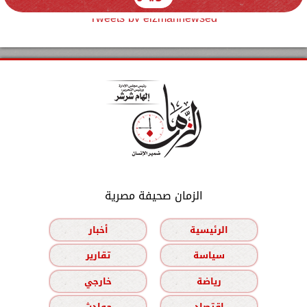
Tweets by elzmannewseg
الزمان صحيفة مصرية
الرئيسية
أخبار
سياسة
تقارير
رياضة
خارجي
اقتصاد
حوادث