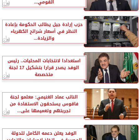
القومي...
حزب إرادة جيل يطالب الحكومة بإعادة
النظر في أسعار شرائح الكهرباء
والزيادة...
استعدادا لانتخابات المحليات.. رئيس
الوفد يصدر قرارا بتشكيل 17 لجنة
متخصصة
النائب عماد الغنيمي: معلمو لجنة
فاقوس يستحقون الاستفادة من
تجربتهم وتعميمها على...
الوفد يعلن دعمه الكامل للدولة