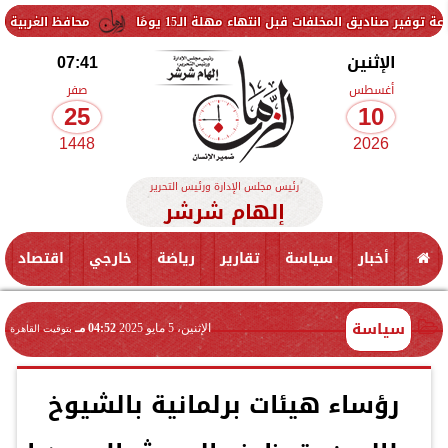
خلفات قبل انتهاء مهلة الـ15 يومًا
محافظ الغربية يتفقد حزمة من
الإثنين
07:41
أغسطس
صفر
25
10
1448
2026
رئيس مجلس الإدارة ورئيس التحرير
إلهام شرشر
أخبار
سياسة
تقارير
رياضة
خارجي
اقتصاد
سياسة
الإثنين، 5 مايو 2025
04:52 مـ
بتوقيت القاهرة
رؤساء هيئات برلمانية بالشيوخ