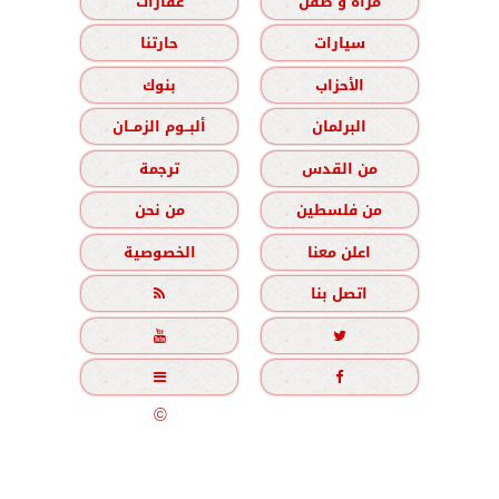
مرأة و طفل
عقارات
سيارات
حارتنا
الأحزاب
بنوك
البرلمان
ألبــوم الزمــان
من القدس
ترجمة
من فلسطين
من نحن
اعلن معنا
الخصوصية
اتصل بنا





جميع الحقوق محفوظة
©
2020 - 2026 - الزمان