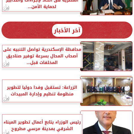
المصرية فى اتخاذ لإجراءات والتدابير
لحماية الأمن...
آخر الأخبار
محافظة الإسكندرية تواصل التنبيه على
أصحاب المحال بسرعة توفير صناديق
المخلفات قبل...
الزراعة: تستقبل وفدا دوليا لتطوير
منظومة تنظيم وإدارة المبيدات
رئيس الوزراء يتابع أعمال تطوير الميناء
الشرقي بمدينة مرسي مطروح