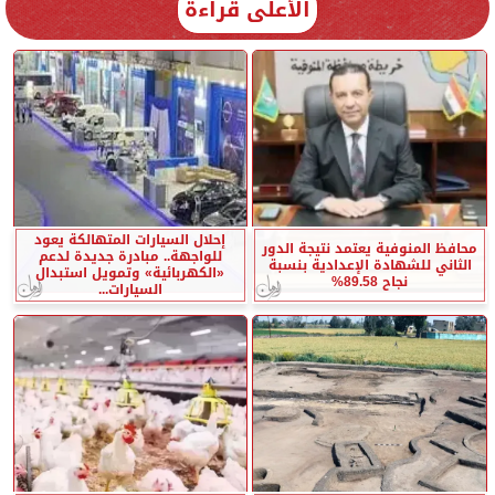
الأعلى قراءة
إحلال السيارات المتهالكة يعود
محافظ المنوفية يعتمد نتيجة الدور
للواجهة.. مبادرة جديدة لدعم
الثاني للشهادة الإعدادية بنسبة
«الكهربائية» وتمويل استبدال
نجاح 89.58%
السيارات...