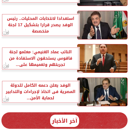
استعدادا لانتخابات المحليات.. رئيس
الوفد يصدر قرارا بتشكيل 17 لجنة
متخصصة
النائب عماد الغنيمي: معلمو لجنة
فاقوس يستحقون الاستفادة من
تجربتهم وتعميمها على...
الوفد يعلن دعمه الكامل للدولة
المصرية فى اتخاذ لإجراءات والتدابير
لحماية الأمن...
آخر الأخبار