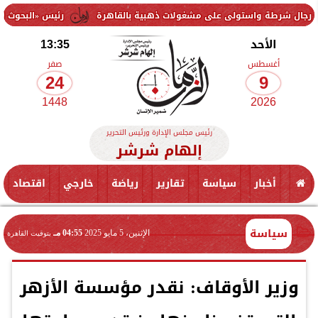
واستولى على مشغولات ذهبية بالقاهرة
رئيس «البحوث الزراعية» يتفقد
الأحد
13:35
أغسطس
صفر
24
9
1448
2026
رئيس مجلس الإدارة ورئيس التحرير
إلهام شرشر
أخبار
سياسة
تقارير
رياضة
خارجي
اقتصاد
سياسة
الإثنين، 5 مايو 2025
04:55 مـ
بتوقيت القاهرة
وزير الأوقاف: نقدر مؤسسة الأزهر