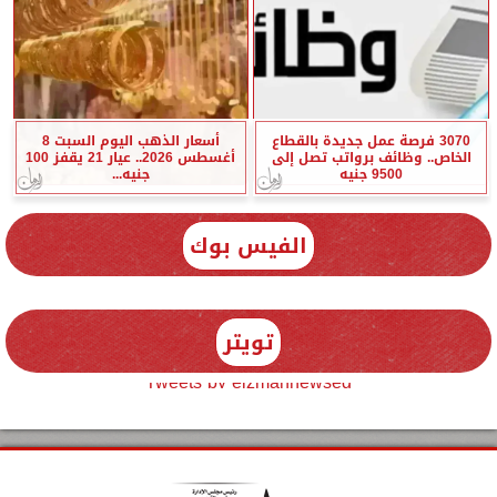
3070 فرصة عمل جديدة بالقطاع
أسعار الذهب اليوم السبت 8
الخاص.. وظائف برواتب تصل إلى
أغسطس 2026.. عيار 21 يقفز 100
9500 جنيه
جنيه...
الفيس بوك
تويتر
Tweets by elzmannewseg