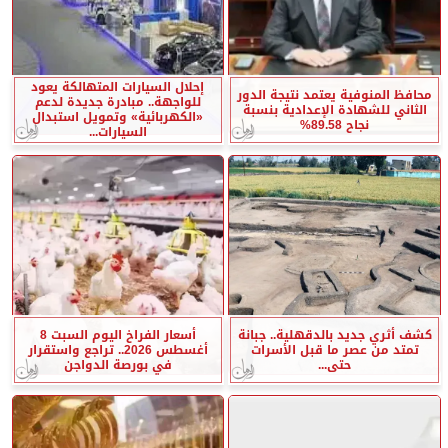
إحلال السيارات المتهالكة يعود
محافظ المنوفية يعتمد نتيجة الدور
للواجهة.. مبادرة جديدة لدعم
الثاني للشهادة الإعدادية بنسبة
«الكهربائية» وتمويل استبدال
نجاح 89.58%
السيارات...
كشف أثري جديد بالدقهلية.. جبانة
أسعار الفراخ اليوم السبت 8
تمتد من عصر ما قبل الأسرات
أغسطس 2026.. تراجع واستقرار
حتى...
في بورصة الدواجن