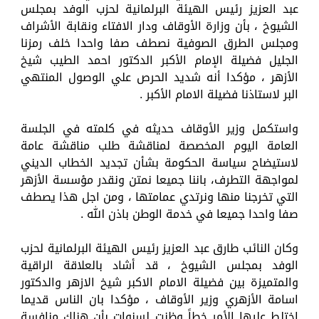
عبد العزيز رئيس الهيئة البرلمانية لحزب الوفد بمجلس
الشيوخ ، بأن وزارة الأوقاف ودار الافتاء ونقابة الأشراف
ومجلس الطرق الصوفية نصطف صفا واحدا خلف رمزنا
الجليل فضيلة الإمام الأكبر الدكتور احمد الطيب شيخ
الأزهر ، مؤكدا أنه شديد الحرص علي الوصول المنتهي
البر لاستاذنا فضيلة الامام الأكبر .
واستكمل وزير الأوقاف حديثه في كلمته في الجلسة
العامة اليوم المخصصة لمناقشة طلب مناقشة عامة
لاستيضاح سياسة الحكومة بشأن تجديد الخطاب الديني
لمواجهة التطرف، باننا جميعا نمتن ونقدر مؤسسة الأزهر
التي تخرجنا منها ونرتدي عمامتها ، ومن اجل هذا يصطف
صفا واحدا جميعا في خدمة الوطن باذن الله .
وكان النائب طارق عبد العزيز رئيس الهيئة البرلمانية لحزب
الوفد بمجلس الشيوخ ، قد أشاد بالعلاقة الراقية
والمتميزة بين فضيلة الامام الاكبر شيخ الازهر والدكتور
اسامة الأزهري وزير الأوقاف ، مؤكدا بان الناس قديما
اختلط عليها الأمر خطاً وظنت لسنوات بأن هناك منافسة