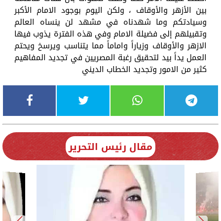
بين الأزهر والأوقاف ، ولكن اليوم بوجود الامام الأكبر
وسيادتكم وما شهدناه في مشهد لن ينساه العالم
وتقبيلهم إلى فضيلة الامام وفي هذه الفترة يذوب فيها
الازهر والأوقاف وزياراً واماماً مما يتناسب ويرسخ ويحتم
العمل يداً بيد لتحقيق رغبة المصريين في تجديد المفاهيم
كثير من الامور وتجديد الخطاب الديني
مقال رئيس التحرير