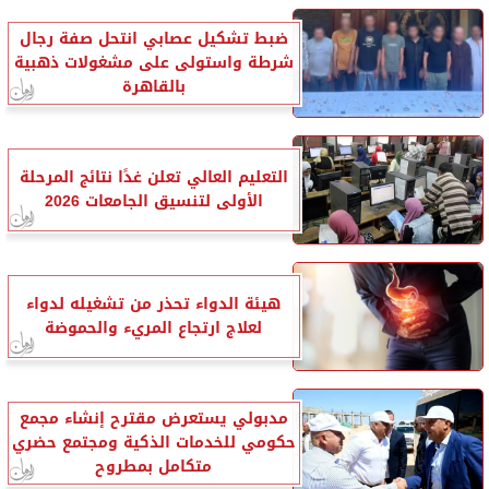
ضبط تشكيل عصابي انتحل صفة رجال
شرطة واستولى على مشغولات ذهبية
بالقاهرة
التعليم العالي تعلن غدًا نتائج المرحلة
الأولى لتنسيق الجامعات 2026
هيئة الدواء تحذر من تشغيله لدواء
لعلاج ارتجاع المريء والحموضة
مدبولي يستعرض مقترح إنشاء مجمع
حكومي للخدمات الذكية ومجتمع حضري
متكامل بمطروح