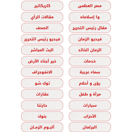
مصر العظمى
كاريكاتير
وا إسلاماه
مقالات الرأي
مقال رئيس التحرير
الصحف
فيديو الزمان
فيديو رئيس التحرير
الزمان الخالد
البث المباشر
خدمات
خير أجناد الأرض
سماء عربية
الانفوجراف
رؤى و أحلام
توك شو
مرأة و طفل
عقارات
سيارات
حارتنا
الأحزاب
بنوك
البرلمان
ألبــوم الزمــان