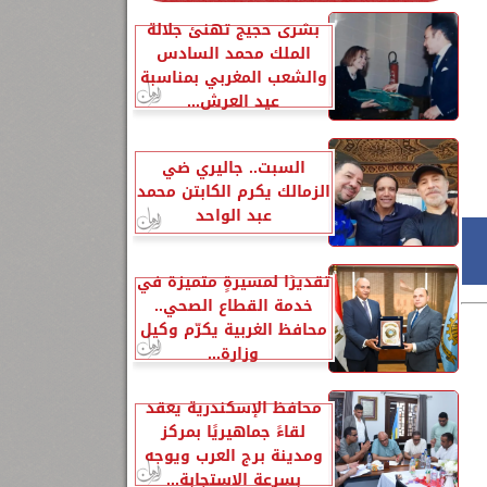
بشرى حجيج تهنئ جلالة
الملك محمد السادس
والشعب المغربي بمناسبة
عيد العرش...
السبت.. جاليري ضي
الزمالك يكرم الكابتن محمد
عبد الواحد
تقديرًا لمسيرةٍ متميزة في
خدمة القطاع الصحي..
محافظ الغربية يكرّم وكيل
وزارة...
محافظ الإسكندرية يعقد
لقاءً جماهيريًا بمركز
ومدينة برج العرب ويوجه
بسرعة الاستجابة...