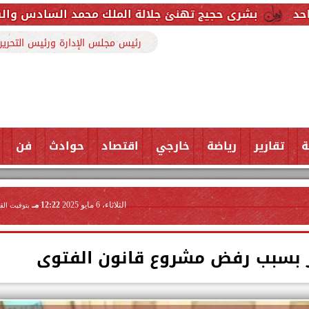
يج تهنئ جلالة الملك محمد السادس والشعب المغربي بمن
رئيس مجلس الإدارة ورئيس التحرير
ة
تقارير
رياضة
خارجي
اقتصاد
حوادث
فن
الثلاثاء، 6 مايو 2025
12:22 مـ
بتوقيت الق
ر بسبب رفض مشروع قانون الفتوى