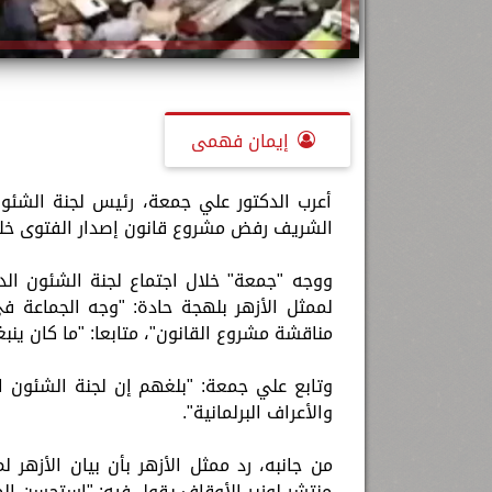
إيمان فهمى
أعرب الدكتور علي جمعة، رئيس لجنة الشئون 
الشريف رفض مشروع قانون إصدار الفتوى خلال
ووجه "جمعة" خلال اجتماع لجنة الشئون الد
لممثل الأزهر بلهجة حادة: "وجه الجماعة في
مناقشة مشروع القانون"، متابعا: "ما كان ينب
وتابع علي جمعة: "بلغهم إن لجنة الشئون ال
والأعراف البرلمانية".
من جانبه، رد ممثل الأزهر بأن بيان الأزهر
منتشر لوزير الأوقاف يقول فيه: "استحسن الم