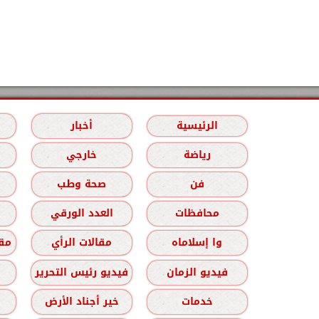
الرئيسية
أخبار
رياضة
خارجي
فن
صحة وطب
محافظات
العدد الورقي
وا إسلاماه
مقالات الرأي
مقا
فيديو الزمان
فيديو رئيس التحرير
خدمات
خير أجناد الأرض