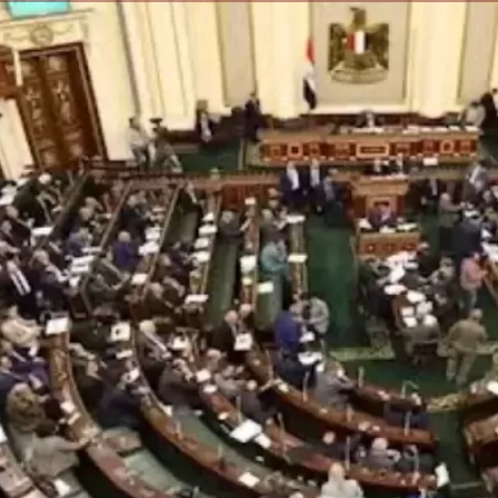
الكاتبة إلهام شرشر تهنئ الرئيس
السيسي بعيد ميلاده وتُشيد بجهوده
إلهام شرشر تكتب: دي مبقتش كورة..
في بناء الدولة
دي سياسة