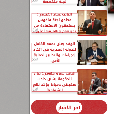
لجنة متخصصة
النائب عماد الغنيمي:
معلمو لجنة فاقوس
يستحقون الاستفادة من
تجربتهم وتعميمها على...
الوفد يعلن دعمه الكامل
للدولة المصرية فى اتخاذ
لإجراءات والتدابير لحماية
الأمن...
النائب عمرو فهمي: بيان
الحكومة بشأن حادث
سفينتي دمياط يؤكد نهج
الشفافية
آخر الأخبار