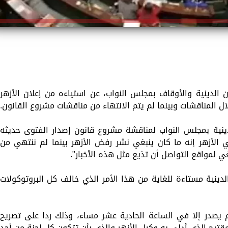
الدينية والأوقاف بمجلس النواب، عن استياءه من إعلان الأزهر
 المناقشات وبينما لم يتم الانتهاء من مناقشات مشروع القانون.
ينية بمجلس النواب لمناقشة مشروع قانون إصدار الفتوى حديثه
 الأزهر إنه ما كان ينبغي نشر رفض الأزهر بينما لم ننتهي من
غي لمواقع التواصل أن تذيع مثل هذه الأخبار".
دينية مستاءة للغاية من هذا الأمر الذي خالف كل البروتوكولات
 لم يصدر إلا في الساعة الحادية عشر مساء، وذلك ردا على تصريح
قترح الذي أدلى به وكيل الأزهر والذي بأن تتكون كل لجنة من أحد