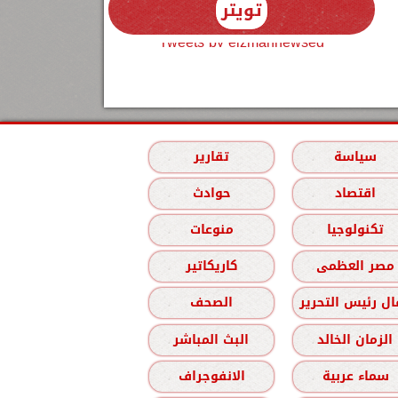
تويتر
Tweets by elzmannewseg
سياسة
تقارير
اقتصاد
حوادث
تكنولوجيا
منوعات
مصر العظمى
كاريكاتير
ل رئيس التحرير
الصحف
الزمان الخالد
البث المباشر
سماء عربية
الانفوجراف