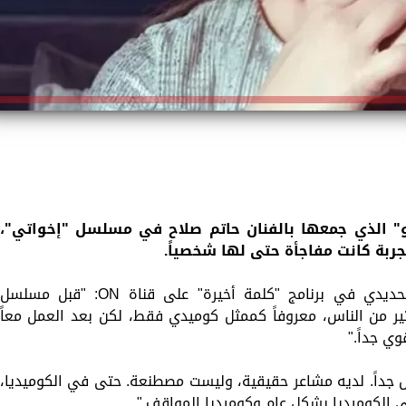
و" الذي جمعها بالفنان حاتم صلاح في مسلسل "إخواتي"،
جربة كانت مفاجأة حتى لها شخصياً.
وقالت خلال لقائها مع الإعلامية لميس الحديدي في برنامج "كلمة أخيرة" على قناة ON: "قبل مسلسل
ثير من الناس، معروفاً كممثل كوميدي فقط، لكن بعد العمل معاً
ي جداً."
جداً. لديه مشاعر حقيقية، وليست مصطنعة. حتى في الكوميديا،
 الكوميديا بشكل عام وكوميديا المواقف."