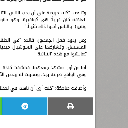
وتابعت: "كنت حريصة على أن يحب الناس 'الثنائ
للعلاقة كان غريباً؛ هي كوافيرة، وهو حانو
ونقير)، والناس أحبوا ذلك كثيراً."
وعن ردود فعل الجمهور، قالت: "في الحلقا
المسلسل، وتشاركها على السوشيال ميديا. 
تعايشوا مع هذه 'الثنائية'."
أما عن أول مشهد جمعهما، فكشفت كندة: "أ
وفي الواقع ضربته بجد، وتسببت له ببعض الآثار
وأضافت ضاحكة: "كنت أرى أن ناهد، في لحظة ا