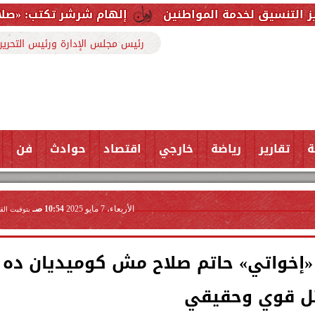
 المواطنين
إلهام شرشر تكتب: «صلاح» ملك المحبة.. 
رئيس مجلس الإدارة ورئيس التحرير
ة
تقارير
رياضة
خارجي
اقتصاد
حوادث
فن
الأربعاء، 7 مايو 2025
10:54 صـ
بتوقيت الق
إخواتي» حاتم صلاح مش كوميديان ده
ل قوي وحقيقي