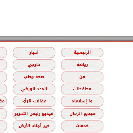
الرئيسية
أخبار
رياضة
خارجي
فن
صحة وطب
محافظات
العدد الورقي
وا إسلاماه
مقالات الرأي
مقا
فيديو الزمان
فيديو رئيس التحرير
خدمات
خير أجناد الأرض