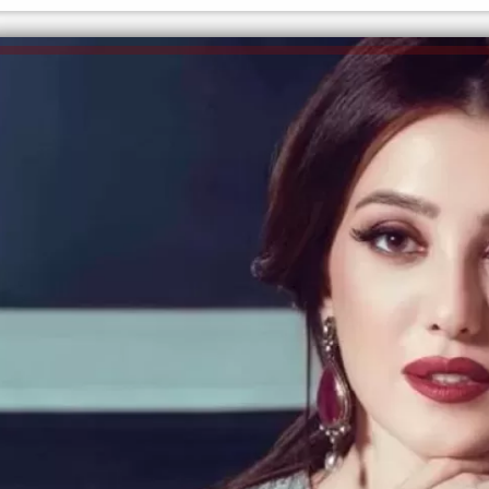
إلهام شرشر تكتب: دي مبقتش كورة..
إلهام شرشر تكتب: «صلاح» ملك
دي سياسة
المحبة.. رسول السلام والإنسانية