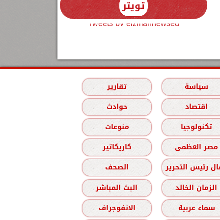
تويتر
Tweets by elzmannewseg
سياسة
تقارير
اقتصاد
حوادث
تكنولوجيا
منوعات
مصر العظمى
كاريكاتير
ل رئيس التحرير
الصحف
الزمان الخالد
البث المباشر
سماء عربية
الانفوجراف