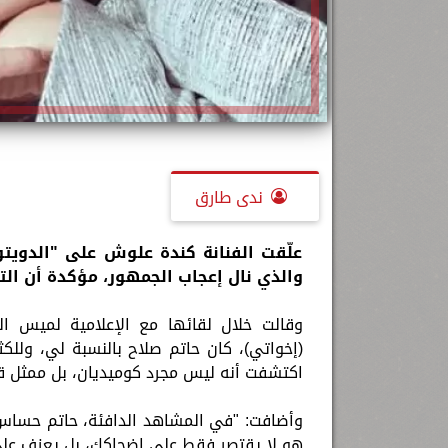
ندى طارق
علّقت الفنانة كندة علوش على "الدويت
والذي نال إعجاب الجمهور، مؤكدة أن الت
(إخواتي)، كان حاتم صلاح بالنسبة لي، وللك
اكتشفت أنه ليس مجرد كوميديان، بل ممثل قو
وأضافت: "في المشاهد الدافئة، حاتم حساس 
هو لا يقتصر فقط على إضحاكك، بل يعزف على