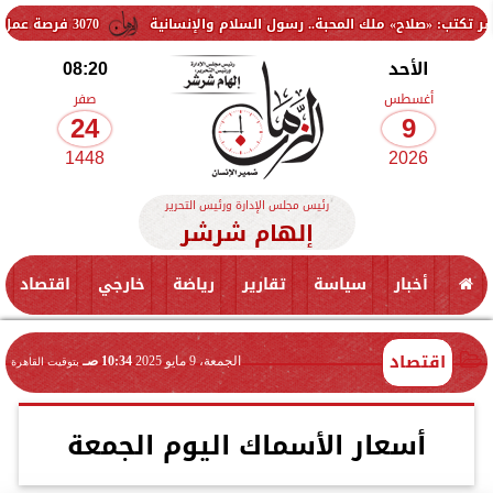
ملك المحبة.. رسول السلام والإنسانية
3070 فرصة عمل جديدة بالقطاع الخاص.. وظائف برواتب تصل إلى 9500 جنيه
الأحد
08:20
أغسطس
صفر
24
9
1448
2026
رئيس مجلس الإدارة ورئيس التحرير
إلهام شرشر
أخبار
سياسة
تقارير
رياضة
خارجي
اقتصاد
اقتصاد
الجمعة، 9 مايو 2025
10:34 صـ
بتوقيت القاهرة
أسعار الأسماك اليوم الجمعة