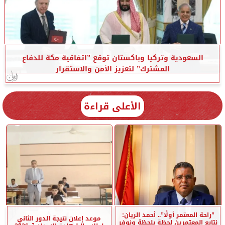
السعودية وتركيا وباكستان توقع ”اتفاقية مكة للدفاع
المشترك” لتعزيز الأمن والاستقرار
الأعلى قراءة
”راحة المعتمر أولًا”.. أحمد الريان:
موعد إعلان نتيجة الدور الثاني
نتابع المعتمرين لحظة بلحظة ونوفر