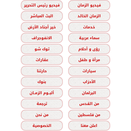
فيديو الزمان
فيديو رئيس التحرير
الزمان الخالد
البث المباشر
خدمات
خير أجناد الأرض
سماء عربية
الانفوجراف
رؤى و أحلام
توك شو
مرأة و طفل
عقارات
سيارات
حارتنا
الأحزاب
بنوك
البرلمان
ألبــوم الزمــان
من القدس
ترجمة
من فلسطين
من نحن
اعلن معنا
الخصوصية