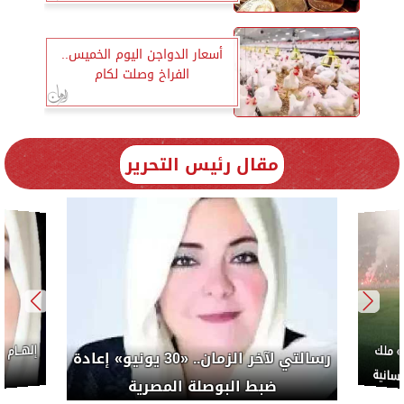
أسعار الدواجن اليوم الخميس..
الفراخ وصلت لكام
مقال رئيس التحرير
ة..
إلهام شرشر تكتب: «صلاح» ملك
ضبط ا
المحبة.. رسول السلام والإنسانية