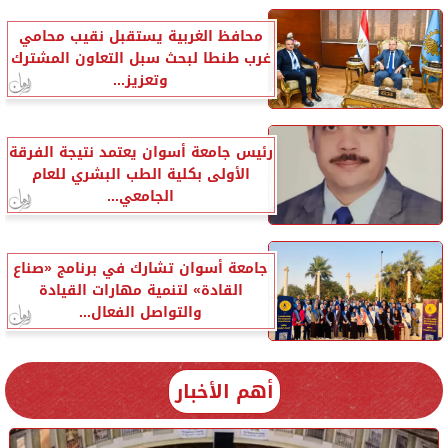
محافظ الغربية يستقبل نقيب محامي
غرب طنطا لبحث سبل التعاون المشترك
وتعزيز...
رئيس جامعة أسوان يعتمد نتيجة الفرقة
الأولى بكلية الطب البشري للعام
الجامعي...
جامعة أسوان تشارك في برنامج «صناع
القادة» لتنمية مهارات القيادة
والتواصل الفعال...
أهم الأخبار