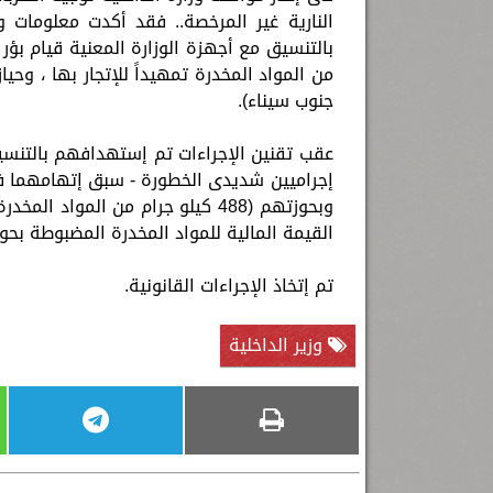
النارية غير المرخصة.. فقد أكدت معلومات و
بالتنسيق مع أجهزة الوزارة المعنية قيام بؤر
من المواد المخدرة تمهيداً للإتجار بها ، وح
جنوب سيناء).
عقب تقنين الإجراءات تم إستهدافهم بالتنسي
إجراميين شديدى الخطورة - سبق إتهامهما فى
القيمة المالية للمواد المخدرة المضبوطة بحوالى (54) مليون
تم إتخاذ الإجراءات القانونية.
وزير الداخلية