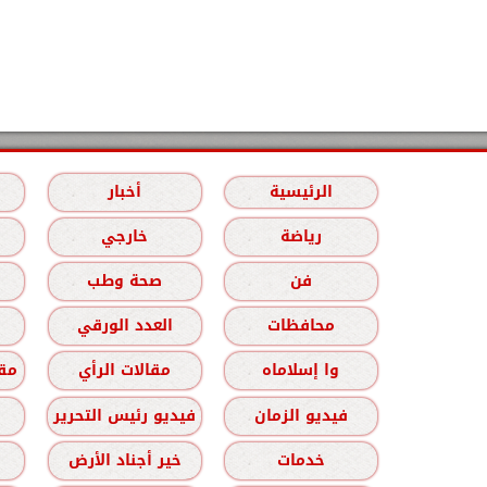
الرئيسية
أخبار
رياضة
خارجي
فن
صحة وطب
محافظات
العدد الورقي
وا إسلاماه
مقالات الرأي
مقا
فيديو الزمان
فيديو رئيس التحرير
خدمات
خير أجناد الأرض