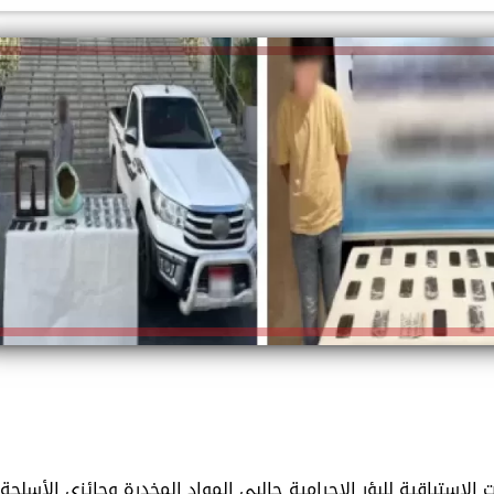
إلهام شرشر تكتب: دي مبقتش كورة..
إلهام شرشر تكتب: «صلاح» ملك
دي سياسة
المحبة.. رسول السلام والإنسانية
 الإستباقية للبؤر الإجرامية جالبى المواد المخدرة وحائزى الأسلحة