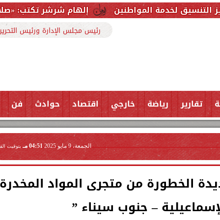
ة المواطنين
إلهام شرشر تكتب: «صلاح» ملك المحبة..
رئيس مجلس الإدارة ورئيس التحرير
ة
تقارير
رياضة
خارجي
اقتصاد
حوادث
فن
الجمعة، 9 مايو 2025
04:51 مـ
بتوقيت الق
يدة الخطورة من متجرى المواد المخدرة
سماعيلية – جنوب سيناء ”