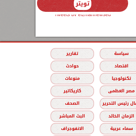
تويتر
Tweets by elzmannewseg
سياسة
تقارير
اقتصاد
حوادث
تكنولوجيا
منوعات
مصر العظمى
كاريكاتير
ل رئيس التحرير
الصحف
الزمان الخالد
البث المباشر
سماء عربية
الانفوجراف