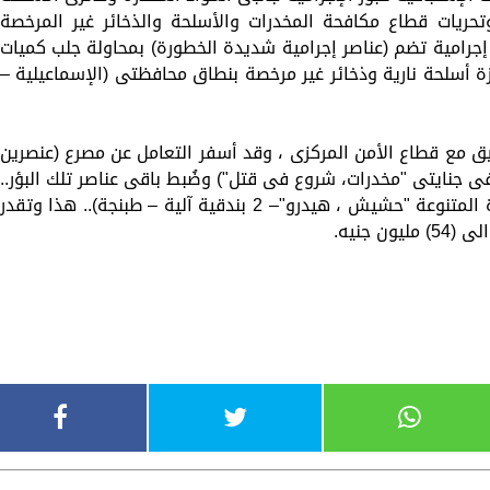
تحريات قطاع مكافحة المخدرات والأسلحة والذخائر غير المرخصة
 إجرامية تضم (عناصر إجرامية شديدة الخطورة) بمحاولة جلب كميات
يازة أسلحة نارية وذخائر غير مرخصة بنطاق محافظتى (الإسماعيلية –
ق مع قطاع الأمن المركزى ، وقد أسفر التعامل عن مصرع (عنصرين
 جنايتى "مخدرات، شروع فى قتل") وضُبط باقى عناصر تلك البؤر..
وبحوزتهم (488 كيلو جرام من المواد المخدرة المتنوعة "حشيش ، هيدرو"– 2 بندقية آلية – طبنجة).. هذا وتقدر
 جنيه.