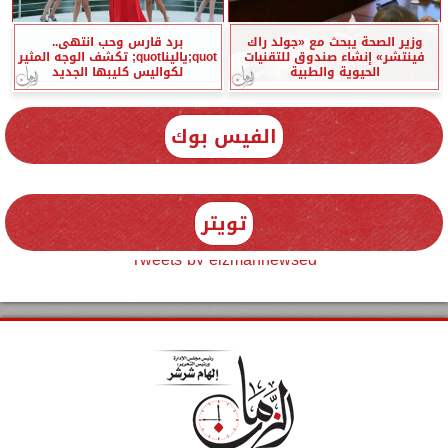
وزير الصحة يبحث مع «جولد راك
برد قارس وحب انتهى..
فينتشر» إنشاء صندوق للتقنيات
quot;ياليناquot; تكشف الوجه المثير
الحيوية والطبية
لكواليس كليبها الجديد
الفيس بوك
تويتر
Tweets by elzmannewseg