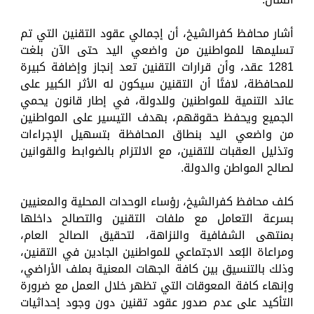
أشار محافظ كفرالشيخ، أن إجمالي عقود التقنين التي تم
تسليمها للمواطنين من واضعي اليد حتى الآن بلغت
1281 عقد، وأن قرارات التقنين تعد إنجاز وإضافة كبيرة
للمحافظة، لافتًا أن التقنين سيكون له الأثر الكبير على
عائد التنمية للمواطنين وللدولة، في إطار قانون يحمي
الجميع ويحفظ حقوقهم، بهدف التيسير على المواطنين
من واضعي اليد بنطاق المحافظة بتسهيل الإجراءات
وتذليل العقبات للتقنين، مع الالتزام بالضوابط والقوانين
لصالح المواطن والدولة.
كلف محافظ كفرالشيخ، رؤساء الوحدات المحلية والمعنيين
بسرعة التعامل مع ملفات التقنين والتصالح داخلها
بمنتهى الشفافية والنزاهة، لتحقيق الصالح العام،
ومراعاة البُعد الاجتماعي للمواطنين الجادين في التقنين،
وذلك بالتنسيق بين كافة الجهات المعنية بملف الأراضي،
وإنهاء كافة المعوقات التي تظهر خلال العمل مع ضرورة
التأكيد على عدم صدور عقود تقنين دون وجود إحداثيات