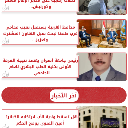
حملات رقابية على مخابز الإمام مسلم
وكورنيش...
محافظ الغربية يستقبل نقيب محامي
غرب طنطا لبحث سبل التعاون المشترك
وتعزيز...
رئيس جامعة أسوان يعتمد نتيجة الفرقة
الأولى بكلية الطب البشري للعام
الجامعي...
آخر الأخبار
هل تسقط ولاية الأب لارتكابه الكبائر؟..
أمين الفتوى يوضح الحكم