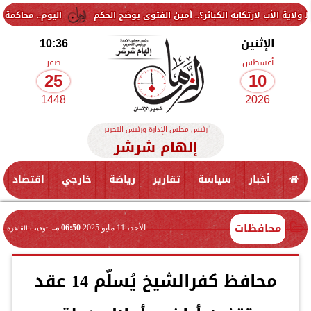
تكابه الكبائر؟.. أمين الفتوى يوضح الحكم
اليوم.. محاكمة 9 متهمين في قضية «جماعة إرهابية» بالتجمع الخامس
الإثنين
10:36
أغسطس
صفر
25
10
1448
2026
رئيس مجلس الإدارة ورئيس التحرير
إلهام شرشر
أخبار
سياسة
تقارير
رياضة
خارجي
اقتصاد
محافظات
الأحد، 11 مايو 2025
06:50 مـ
بتوقيت القاهرة
محافظ كفرالشيخ يُسلّم 14 عقد