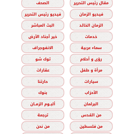
مقال رئيس التحرير
الصحف
فيديو الزمان
فيديو رئيس التحرير
الزمان الخالد
البث المباشر
خدمات
خير أجناد الأرض
سماء عربية
الانفوجراف
رؤى و أحلام
توك شو
مرأة و طفل
عقارات
سيارات
حارتنا
الأحزاب
بنوك
البرلمان
ألبــوم الزمــان
من القدس
ترجمة
من فلسطين
من نحن