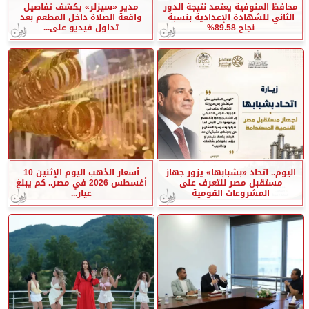
محافظ المنوفية يعتمد نتيجة الدور
مدير «سيزلر» يكشف تفاصيل
الثاني للشهادة الإعدادية بنسبة
واقعة الصلاة داخل المطعم بعد
نجاح 89.58%
تداول فيديو على...
اليوم.. اتحاد «بشبابها» يزور جهاز
أسعار الذهب اليوم الإثنين 10
مستقبل مصر للتعرف على
أغسطس 2026 في مصر.. كم يبلغ
المشروعات القومية
عيار...