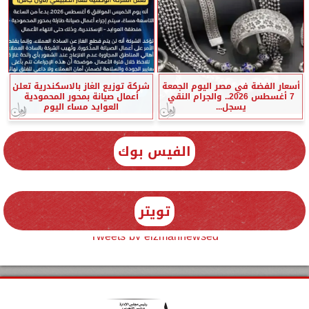
أسعار الفضة في مصر اليوم الجمعة
شركة توزيع الغاز بالاسكندرية تعلن
7 أغسطس 2026.. والجرام النقي
أعمال صيانة بمحور المحمودية
يسجل...
العوايد مساء اليوم
الفيس بوك
تويتر
Tweets by elzmannewseg