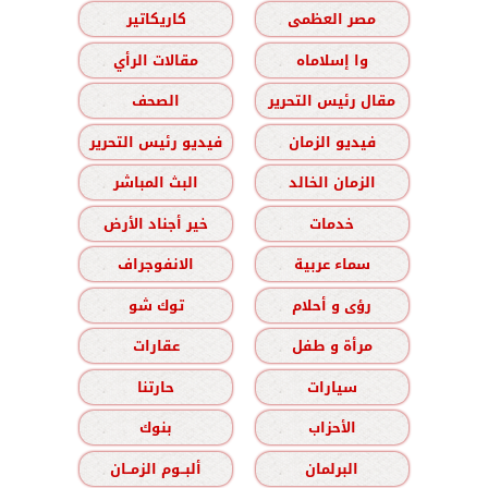
مصر العظمى
كاريكاتير
وا إسلاماه
مقالات الرأي
مقال رئيس التحرير
الصحف
فيديو الزمان
فيديو رئيس التحرير
الزمان الخالد
البث المباشر
خدمات
خير أجناد الأرض
سماء عربية
الانفوجراف
رؤى و أحلام
توك شو
مرأة و طفل
عقارات
سيارات
حارتنا
الأحزاب
بنوك
البرلمان
ألبــوم الزمــان