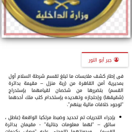
جبر أبو النور
فى إطار كشف ملابسات ما تبلغ لقسم شرطة السلام أول
بمديرية أمن القاهرة من (ربة منزل – مقيمة بدائرة
القسم) بتضررها من شخصان لقيامهما بإستدراج
(شقيقها) وإحتجازه وتهديده بإستخدام كلب ملك أحدهما
"لوجود خلافات مالية بينهم".
بإجراء التحريات تم تحديد وضبط مرتكبا الواقعة (عاطل ،
سائق – "لهما معلومات جنائية" - مقيمان بدائرة
القسم) ، وبحوزتهما (المجنى عليه "مصاب بكدمات