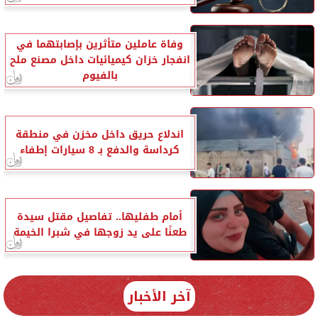
وفاة عاملين متأثرين بإصابتهما في
انفجار خزان كيميائيات داخل مصنع ملح
بالفيوم
اندلاع حريق داخل مخزن في منطقة
كرداسة والدفع بـ 8 سيارات إطفاء
أمام طفليها.. تفاصيل مقتل سيدة
طعنًا على يد زوجها في شبرا الخيمة
آخر الأخبار