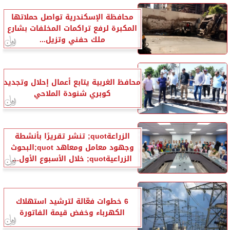
محافظة الإسكندرية تواصل حملاتها
المكبرة لرفع تراكمات المخلفات بشارع
ملك حفني وتزيل...
محافظ الغربية يتابع أعمال إحلال وتجديد
كوبري شنودة الملاحي
الزراعةquot; تنشر تقريرًا بأنشطة
وجهود معامل ومعاهد quot;البحوث
الزراعيةquot; خلال الأسبوع الأول...
6 خطوات فعّالة لترشيد استهلاك
الكهرباء وخفض قيمة الفاتورة