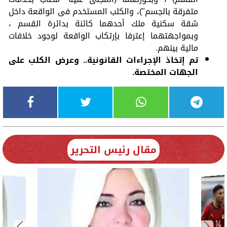
متفرقة بالجسم")، والكلب المستخدم فى الواقعة داخل
شقة سكنية ملك أحدهما كائنة بدائرة القسم ،
وبمواجهتهما إعترفا بإرتكاب الواقعة لوجود خلافات
مالية بينهم.
تم إتخاذ الإجراءات القانونية.. وعرض الكلب على
الجهات المختصة.
مقال رئيس التحرير