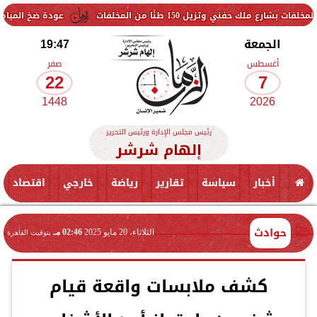
يل 150 طنًا من المخلفات
عودة ضخ المياه تدريجيًا لمناط
الجمعة
19:47
أغسطس
صفر
22
7
1448
2026
رئيس مجلس الإدارة ورئيس التحرير
إلهام شرشر
أخبار
سياسة
تقارير
رياضة
خارجي
اقتصاد
حوادث
الثلاثاء، 20 مايو 2025
02:46 مـ
بتوقيت القاهرة
كشف ملابسات واقعة قيام