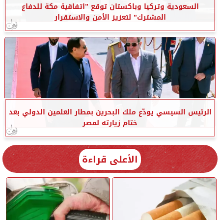
السعودية وتركيا وباكستان توقع ”اتفاقية مكة للدفاع
المشترك” لتعزيز الأمن والاستقرار
الرئيس السيسي يودّع ملك البحرين بمطار العلمين الدولي بعد
ختام زيارته لمصر
الأعلى قراءة