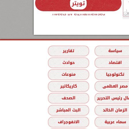
تويتر
Tweets by elzmannewseg
سياسة
تقارير
اقتصاد
حوادث
تكنولوجيا
منوعات
مصر العظمى
كاريكاتير
ل رئيس التحرير
الصحف
الزمان الخالد
البث المباشر
سماء عربية
الانفوجراف