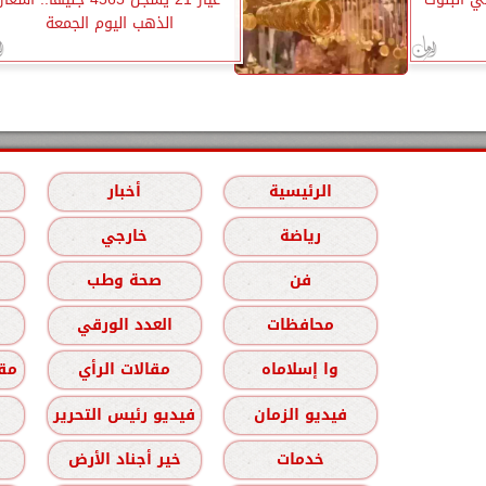
الذهب اليوم الجمعة
الرئيسية
أخبار
رياضة
خارجي
فن
صحة وطب
محافظات
العدد الورقي
وا إسلاماه
مقالات الرأي
مقا
فيديو الزمان
فيديو رئيس التحرير
خدمات
خير أجناد الأرض