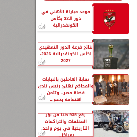
موعد مباراة الأهلي في
دور الـ32 بكأس
الكونفدرالية
نتائج قرعة الدور التمهيدي
لكأس الكونفدرالية 2026-
2027
نقابة العاملين بالنيابات
والمحاكم تهنئ رئيس نادي
قضاة مصر.. وتثمن
اهتمامه بدعم...
رفع 935 طنًا من بؤر
المخلفات والتراكمات
التاريخية في يوم واحد
بمراكز...