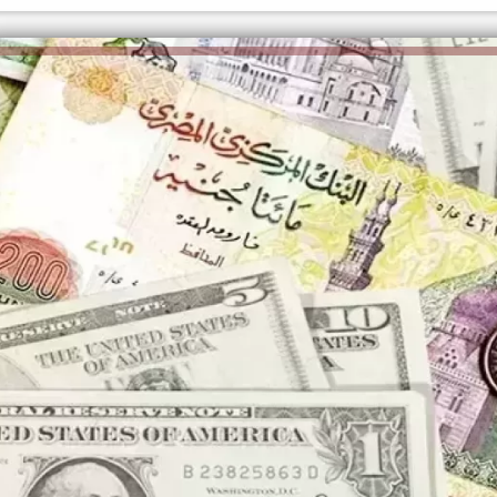
الكاتبة إلهام شرشر تهنئ الرئيس
السيسي بعيد ميلاده وتُشيد بجهوده
إلهام شرشر تكتب: دي مبقتش كورة..
في بناء الدولة
دي سياسة