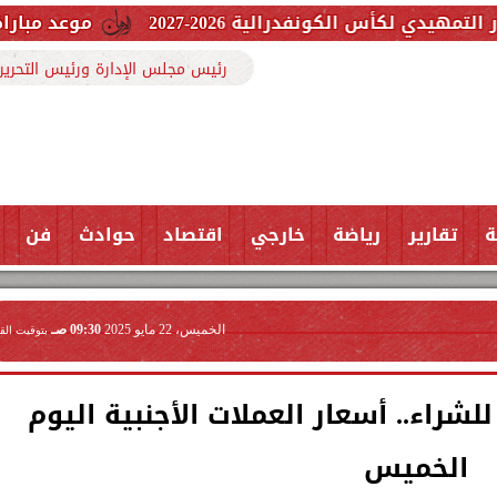
درالية 2026-2027
موعد مباراة الأهلي في دور الـ32 بكأس الكونفدرا
رئيس مجلس الإدارة ورئيس التحرير
ة
تقارير
رياضة
خارجي
اقتصاد
حوادث
فن
الخميس، 22 مايو 2025
09:30 صـ
بتوقيت الق
يسجل 49.80 جنيه للشراء.. أسعار العملات الأجنبية اليوم
الخميس