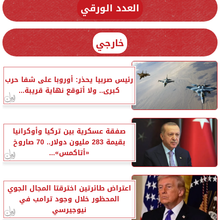
العدد الورقي
خارجي
رئيس صربيا يحذر: أوروبا على شفا حرب
كبرى.. ولا أتوقع نهاية قريبة...
صفقة عسكرية بين تركيا وأوكرانيا
بقيمة 283 مليون دولار.. 70 صاروخ
«أتاكمس»...
اعتراض طائرتين اخترقتا المجال الجوي
المحظور خلال وجود ترامب في
نيوجيرسي