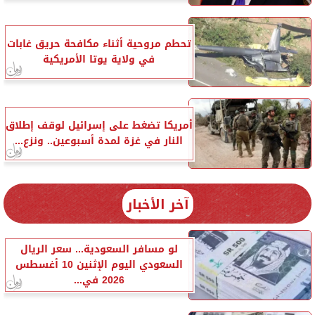
تحطم مروحية أثناء مكافحة حريق غابات
في ولاية يوتا الأمريكية
أمريكا تضغط على إسرائيل لوقف إطلاق
النار في غزة لمدة أسبوعين.. ونزع...
آخر الأخبار
لو مسافر السعودية... سعر الريال
السعودي اليوم الإثنين 10 أغسطس
2026 في...