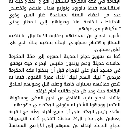
الإقامة في مكة المكرمة لاستقبال أفواج الحجاج حيث تم
استقبالهم فيها بالورود وتوزيع هدايا عليهم وتخصيص
عدد من أعضاء البعثة لمساعدة كبار السن وذوي
الاحتياجات الخاصة منذ وصولهم إلى المطار وحتى
تسكينهم في غرفهم.
وأعرب الحجاج عن سعادتهم بحفاوة الاستقبال والتنظيم
الممتاز واهتمام مسؤولي البعثة بتنظيم رحلة الحج على
أعلى مستوى.
كما تم تفويج حجاج المدينة المنورة إلى مكة المكرمة
بحافلات حديثة وهم يرتدون ملابس الإحرام حيث توقفوا
في مسجد أبيار علي للإحرام قبل أن يدخلوا مكة المكرمة
مرددين " لبيك اللهم لبيك" لأداء عمرة القدوم، فيما تم
شحن حقائبهم بسيارات خاصة وصلت قبل وصولهم لفنادق
الإقامة حيث وجد كل حاج حقائبه أمام غرفته.
واشاد الحجاج بقرب الفنادق من الحرم المكي ومستواها
المتميز ووجهوا الشكر لمسؤولي البعثة على جهودهم.
وشدد رئيس البعثة على أن جميع أفراد بعثة حج القرعة
يعملون على مدار ال24 ساعة؛ لتقديم كافة التيسيرات
لحجاج القرعة، ابتداء من سفرهم إلى الأراضي المقدسة