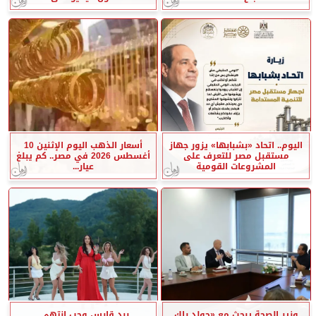
اليوم.. اتحاد «بشبابها» يزور جهاز
أسعار الذهب اليوم الإثنين 10
مستقبل مصر للتعرف على
أغسطس 2026 في مصر.. كم يبلغ
المشروعات القومية
عيار...
وزير الصحة يبحث مع «جولد راك
برد قارس وحب انتهى..