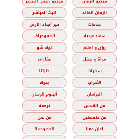
فيديو الزمان
فيديو رئيس التحرير
الزمان الخالد
البث المباشر
خدمات
خير أجناد الأرض
سماء عربية
الانفوجراف
رؤى و أحلام
توك شو
مرأة و طفل
عقارات
سيارات
حارتنا
الأحزاب
بنوك
البرلمان
ألبــوم الزمــان
من القدس
ترجمة
من فلسطين
من نحن
اعلن معنا
الخصوصية