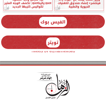
فينتشر» إنشاء صندوق للتقنيات
quot;ياليناquot; تكشف الوجه المثير
الحيوية والطبية
لكواليس كليبها الجديد
الفيس بوك
تويتر
Tweets by elzmannewseg