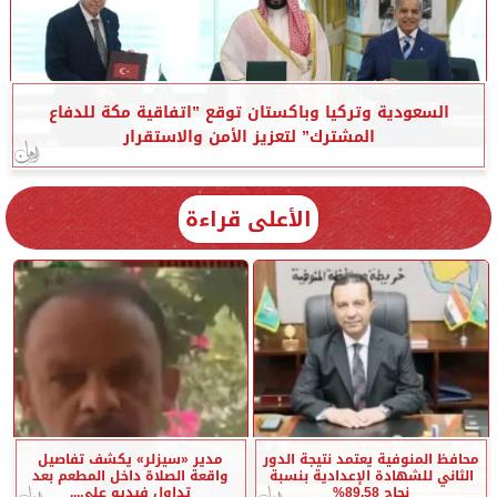
السعودية وتركيا وباكستان توقع ”اتفاقية مكة للدفاع
المشترك” لتعزيز الأمن والاستقرار
الأعلى قراءة
محافظ المنوفية يعتمد نتيجة الدور
مدير «سيزلر» يكشف تفاصيل
الثاني للشهادة الإعدادية بنسبة
واقعة الصلاة داخل المطعم بعد
نجاح 89.58%
تداول فيديو على...