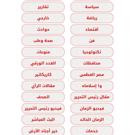
سياسة
تقارير
رياضة
خارجي
اقتصاد
حوادث
فن
صحة وطب
تكنولوجيا
منوعات
محافظات
العدد الورقي
مصر العظمى
كاريكاتير
وا إسلاماه
مقالات الرأي
مقال رئيس التحرير
الصحف
فيديو الزمان
فيديو رئيس التحرير
الزمان الخالد
البث المباشر
خدمات
خير أجناد الأرض