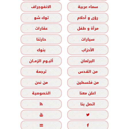
سماء عربية
الانفوجراف
رؤى و أحلام
توك شو
مرأة و طفل
عقارات
سيارات
حارتنا
الأحزاب
بنوك
البرلمان
ألبــوم الزمــان
من القدس
ترجمة
من فلسطين
من نحن
اعلن معنا
الخصوصية
اتصل بنا




