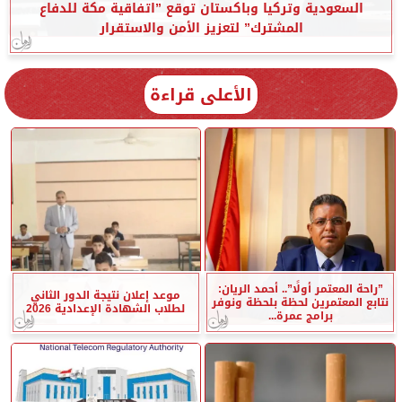
السعودية وتركيا وباكستان توقع ”اتفاقية مكة للدفاع
المشترك” لتعزيز الأمن والاستقرار
الأعلى قراءة
”راحة المعتمر أولًا”.. أحمد الريان:
موعد إعلان نتيجة الدور الثاني
نتابع المعتمرين لحظة بلحظة ونوفر
لطلاب الشهادة الإعدادية 2026
برامج عمرة...