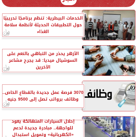
الخدمات البيطرية: تنظم برنامجًا تدريبيًا
حول التطبيقات الحديثة لأنظمة سلامة
الغذاء
الأزهر يحذر من التباهي بالنعم على
السوشيال ميديا: قد يجرح مشاعر
الآخرين
3070 فرصة عمل جديدة بالقطاع الخاص..
وظائف برواتب تصل إلى 9500 جنيه
إحلال السيارات المتهالكة يعود
للواجهة.. مبادرة جديدة لدعم
«الكهربائية» وتمويل استبدال