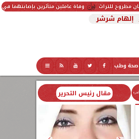
اث
وفاة عاملين متأثرين بإصابتهما في انفجار خزان كي
إلهام شرشر
صحة وطب
تكنولوجيا
منوعات
محافظات
مقال رئيس التحرير
اهرة