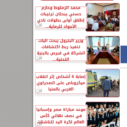
محمد الزملوط وحازم
حسني يبحثان ترتيبات
إطلاق أولى بطولات نادي
الأجواد للرماية...
وزير البترول يبحث آليات
تنفيذ ربط اكتشافات
الشركة في قبرص بالبنية
التحتية...
إصابة 8 أشخاص إثر انقلاب
ميكروباص على الصحراوي
الغربي بالمنيا
موعد مباراة مصر وإسبانيا
في نصف نهائي كأس
العالم لكرة اليد للناشئات