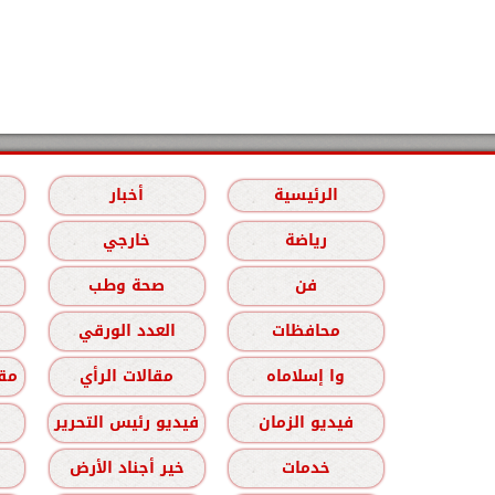
الرئيسية
أخبار
رياضة
خارجي
فن
صحة وطب
محافظات
العدد الورقي
وا إسلاماه
مقالات الرأي
مقا
فيديو الزمان
فيديو رئيس التحرير
خدمات
خير أجناد الأرض