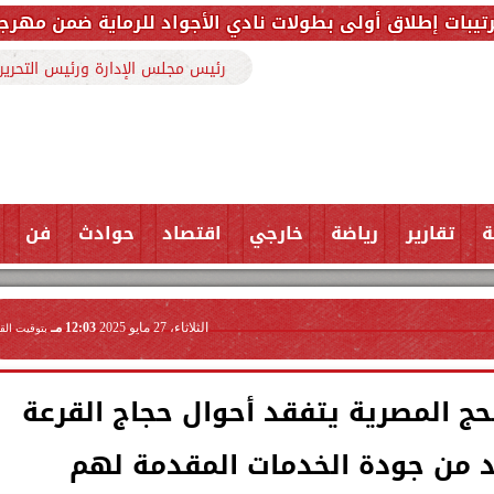
أولى بطولات نادي الأجواد للرماية ضمن مهرجان مطروح للتر
رئيس مجلس الإدارة ورئيس التحرير
ة
تقارير
رياضة
خارجي
اقتصاد
حوادث
فن
الثلاثاء، 27 مايو 2025
12:03 مـ
بتوقيت الق
حج المصرية يتفقد أحوال حجاج القرعة
كد من جودة الخدمات المقدمة لهم