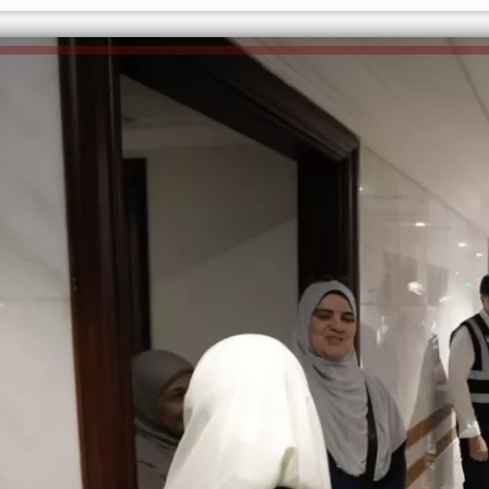
إلهام شرشر تكتب: رسائل السيسى
إلهام شرشر تكـــتب: مصـــــر... نبـض
فى ذكرى الثلاثين من يونيو
الســــلام