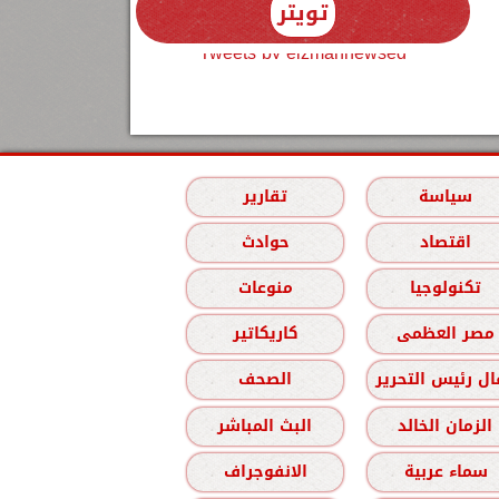
تويتر
Tweets by elzmannewseg
سياسة
تقارير
اقتصاد
حوادث
تكنولوجيا
منوعات
مصر العظمى
كاريكاتير
ل رئيس التحرير
الصحف
الزمان الخالد
البث المباشر
سماء عربية
الانفوجراف