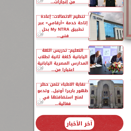
من إنجازات...
تنظيم الاتصالات: إعادة
إتاحة خدمة «أرقامي» عبر
تطبيق My NTRA بحل
فني...
التعليم: تدريس اللغة
اليابانية كلغة ثانية لطلاب
المدارس المصرية اليابانية
اعتبارا من...
نقابة الأطباء تثمن حظر
ظهور باربرا أونيل.. وتدعو
لمنع استضافتها في
فعالية...
آخر الأخبار