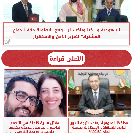
السعودية وتركيا وباكستان توقع ”اتفاقية مكة للدفاع
المشترك” لتعزيز الأمن والاستقرار
الأعلى قراءة
محافظ المنوفية يعتمد نتيجة الدور
مقتل أسرة كاملة في التجمع
الثاني للشهادة الإعدادية بنسبة
الخامس.. تفاصيل جديدة تكشف
نجاح 89.58%
ملابسات جريمة النرجس