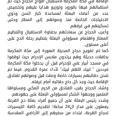
الإقامة في مكة المكرمة لاستقبال أفواج الحجاج حيث تم
استقبالهم فيها بالورود وتوزيع هدايا عليهم وتخصيص
عدد من أعضاء البعثة لمساعدة كبار السن وذوي
الاحتياجات الخاصة منذ وصولهم إلى المطار وحتى
تسكينهم في غرفهم.
وأعرب الحجاج عن سعادتهم بحفاوة الاستقبال والتنظيم
الممتاز واهتمام مسؤولي البعثة بتنظيم رحلة الحج على
أعلى مستوى.
كما تم تفويج حجاج المدينة المنورة إلى مكة المكرمة
بحافلات حديثة وهم يرتدون ملابس الإحرام حيث توقفوا
في مسجد أبيار علي للإحرام قبل أن يدخلوا مكة المكرمة
مرددين " لبيك اللهم لبيك" لأداء عمرة القدوم، فيما تم
شحن حقائبهم بسيارات خاصة وصلت قبل وصولهم لفنادق
الإقامة حيث وجد كل حاج حقائبه أمام غرفته.
واشاد الحجاج بقرب الفنادق من الحرم المكي ومستواها
المتميز ووجهوا الشكر لمسؤولي البعثة على جهودهم.
وشدد رئيس البعثة على أن جميع أفراد بعثة حج القرعة
يعملون على مدار ال24 ساعة؛ لتقديم كافة التيسيرات
لحجاج القرعة، ابتداء من سفرهم إلى الأراضي المقدسة