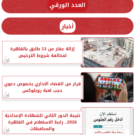
العدد الورقي
أخبار
إزالة عقار من 13 طابق بالقاهرة
لمخالفة شروط الترخيص
قرار من القضاء الاداري بخصوص دعوي
حجب لعبة روبلوكس
نتيجة الدور الثاني للشهادة الإعدادية
2026.. رابط الاستعلام في القاهرة
والمحافظات