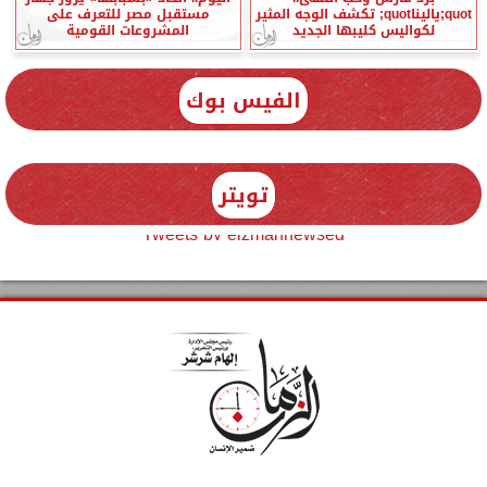
quot;ياليناquot; تكشف الوجه المثير
مستقبل مصر للتعرف على
لكواليس كليبها الجديد
المشروعات القومية
الفيس بوك
تويتر
Tweets by elzmannewseg