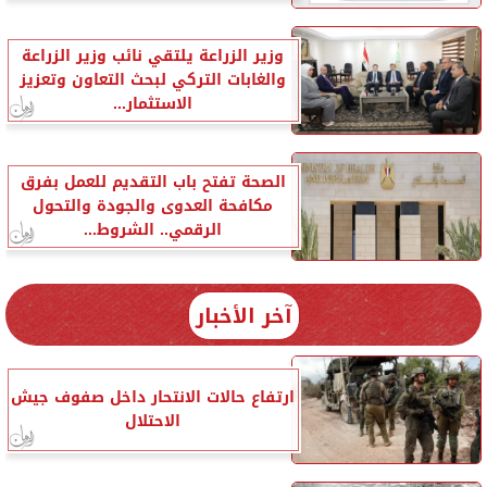
وزير الزراعة يلتقي نائب وزير الزراعة
والغابات التركي لبحث التعاون وتعزيز
الاستثمار...
الصحة تفتح باب التقديم للعمل بفرق
مكافحة العدوى والجودة والتحول
الرقمي.. الشروط...
آخر الأخبار
ارتفاع حالات الانتحار داخل صفوف جيش
الاحتلال