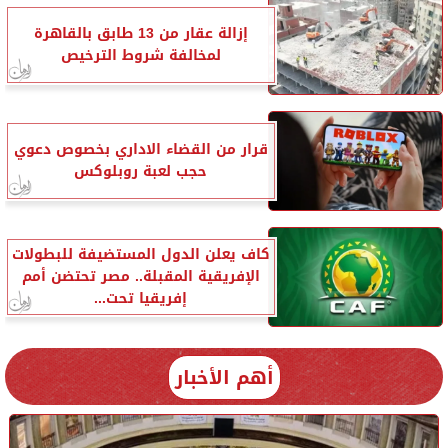
إزالة عقار من 13 طابق بالقاهرة
لمخالفة شروط الترخيص
قرار من القضاء الاداري بخصوص دعوي
حجب لعبة روبلوكس
كاف يعلن الدول المستضيفة للبطولات
الإفريقية المقبلة.. مصر تحتضن أمم
إفريقيا تحت...
أهم الأخبار