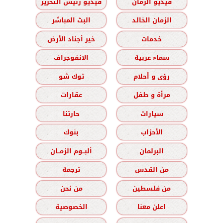
فيديو الزمان
فيديو رئيس التحرير
الزمان الخالد
البث المباشر
خدمات
خير أجناد الأرض
سماء عربية
الانفوجراف
رؤى و أحلام
توك شو
مرأة و طفل
عقارات
سيارات
حارتنا
الأحزاب
بنوك
البرلمان
ألبــوم الزمــان
من القدس
ترجمة
من فلسطين
من نحن
اعلن معنا
الخصوصية