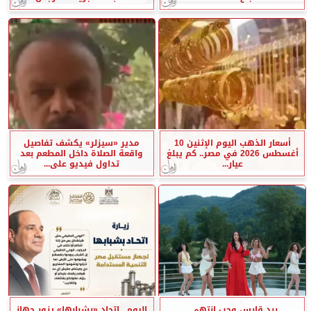
أسعار الذهب اليوم الإثنين 10
مدير «سيزلر» يكشف تفاصيل
أغسطس 2026 في مصر.. كم يبلغ
واقعة الصلاة داخل المطعم بعد
عيار...
تداول فيديو على...
برد قارس وحب انتهى..
اليوم.. اتحاد «بشبابها» يزور جهاز