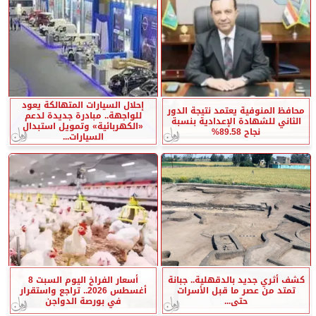
إحلال السيارات المتهالكة يعود
محافظ المنوفية يعتمد نتيجة الدور
للواجهة.. مبادرة جديدة لدعم
الثاني للشهادة الإعدادية بنسبة
«الكهربائية» وتمويل استبدال
نجاح 89.58%
السيارات...
كشف أثري جديد بالدقهلية.. جبانة
أسعار الفراخ اليوم السبت 8
تمتد من عصر ما قبل الأسرات
أغسطس 2026.. تراجع واستقرار
حتى...
في بورصة الدواجن