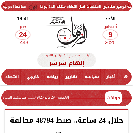
مخلفات قبل انتهاء مهلة الـ15 يومًا
محافظ الغربية يتفقد حزمة م
الأحد
19:41
أغسطس
صفر
24
9
1448
2026
رئيس مجلس الإدارة ورئيس التحرير
إلهام شرشر
أخبار
سياسة
تقارير
رياضة
خارجي
اقتصاد
حوادث
الخميس، 29 مايو 2025
11:13 صـ
بتوقيت القاهرة
خلال 24 ساعة.. ضبط 48794 مخالفة