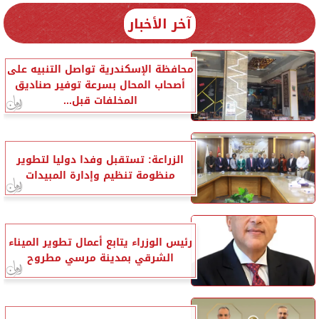
آخر الأخبار
محافظة الإسكندرية تواصل التنبيه على
أصحاب المحال بسرعة توفير صناديق
المخلفات قبل...
الزراعة: تستقبل وفدا دوليا لتطوير
منظومة تنظيم وإدارة المبيدات
رئيس الوزراء يتابع أعمال تطوير الميناء
الشرقي بمدينة مرسي مطروح