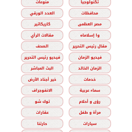
تكنولوجيا
منوعات
محافظات
العدد الورقي
مصر العظمى
كاريكاتير
وا إسلاماه
مقالات الرأي
مقال رئيس التحرير
الصحف
فيديو الزمان
فيديو رئيس التحرير
الزمان الخالد
البث المباشر
خدمات
خير أجناد الأرض
سماء عربية
الانفوجراف
رؤى و أحلام
توك شو
مرأة و طفل
عقارات
سيارات
حارتنا