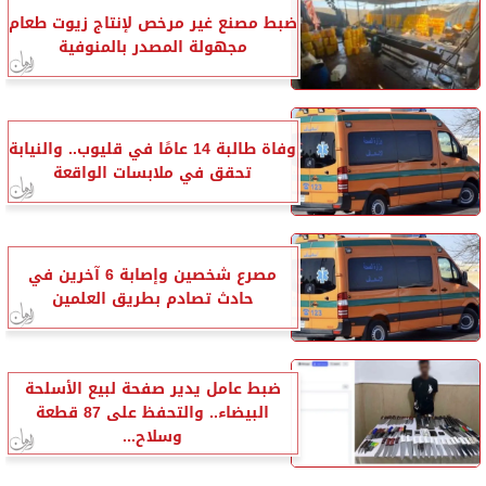
ضبط مصنع غير مرخص لإنتاج زيوت طعام
مجهولة المصدر بالمنوفية
وفاة طالبة 14 عامًا في قليوب.. والنيابة
تحقق في ملابسات الواقعة
مصرع شخصين وإصابة 6 آخرين في
حادث تصادم بطريق العلمين
ضبط عامل يدير صفحة لبيع الأسلحة
البيضاء.. والتحفظ على 87 قطعة
وسلاح...