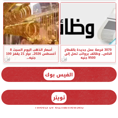
3070 فرصة عمل جديدة بالقطاع
أسعار الذهب اليوم السبت 8
الخاص.. وظائف برواتب تصل إلى
أغسطس 2026.. عيار 21 يقفز 100
9500 جنيه
جنيه...
الفيس بوك
تويتر
Tweets by elzmannewseg