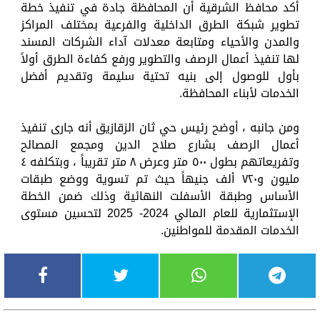
أكد محافظ الشرقية أن المحافظة جادة في تنفيذ خطة
تطوير شبكة الطرق الداخلية والفرعية بمختلف المراكز
والمدن والأحياء ومتابعة معدلات آداء الشركات المسند
لها تنفيذ أعمال الرصف والتطوير ورفع كفاءة الطرق أولاً
بأول للوصول إلى بنيه تحتية سليمة وتقديم أفضل
الخدمات لأبناء المحافظة.
ومن جانبه ، أوضح رئيس حي ثان الزقازيق أنه جارى تنفيذ
أعمال الرصف بشارع صلاح الدين ومجمع المصالح
وتفريعاتهم بطول ٥٠٠ متر وعرض ٨ متر تقريباً ، وبتكلفه ٤
مليون و٧٢٠ ألف جنيهاً حيث تم تسوية ووضع طبقات
الأساس وطبقة الأسفلت النهائية وذلك ضمن الخطة
الإستثمارية للعام المالي 2024- 2025 لتحسين مستوى
الخدمات المقدمة للمواطنين.