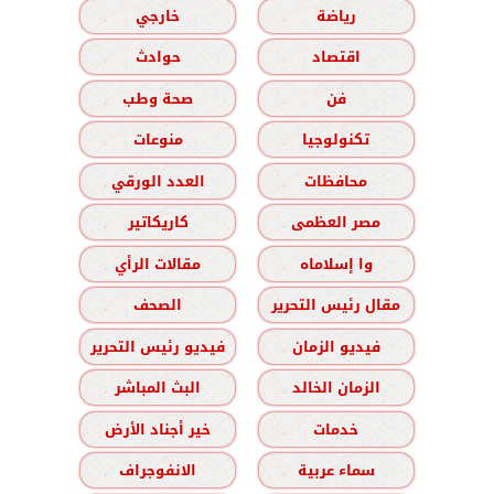
رياضة
خارجي
اقتصاد
حوادث
فن
صحة وطب
تكنولوجيا
منوعات
محافظات
العدد الورقي
مصر العظمى
كاريكاتير
وا إسلاماه
مقالات الرأي
مقال رئيس التحرير
الصحف
فيديو الزمان
فيديو رئيس التحرير
الزمان الخالد
البث المباشر
خدمات
خير أجناد الأرض
سماء عربية
الانفوجراف