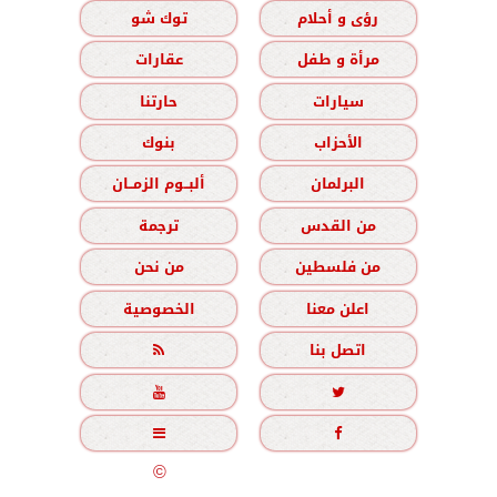
رؤى و أحلام
توك شو
مرأة و طفل
عقارات
سيارات
حارتنا
الأحزاب
بنوك
البرلمان
ألبــوم الزمــان
من القدس
ترجمة
من فلسطين
من نحن
اعلن معنا
الخصوصية
اتصل بنا





جميع الحقوق محفوظة
©