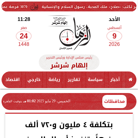
» ملك المحبة.. رسول السلام والإنسانية
3070 فرصة عمل جديدة بالقطاع الخاص.. وظائف برواتب تصل إلى 9500 جنيه
الأحد
11:28
أغسطس
صفر
24
9
1448
2026
رئيس مجلس الإدارة ورئيس التحرير
إلهام شرشر
أخبار
سياسة
تقارير
رياضة
خارجي
اقتصاد
محافظات
الخميس، 29 مايو 2025
01:02 مـ
بتوقيت القاهرة
بتكلفة ٤ مليون و٧٢٠ ألف