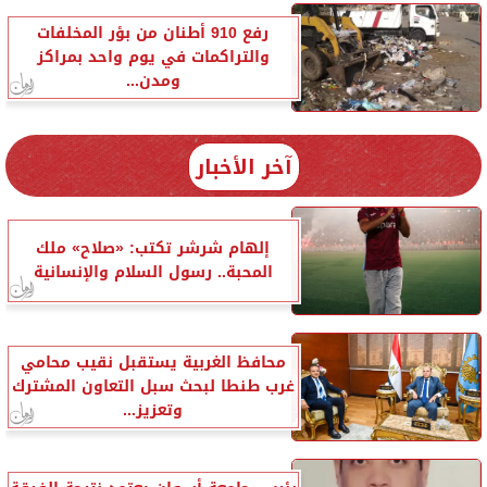
رفع 910 أطنان من بؤر المخلفات
والتراكمات في يوم واحد بمراكز
ومدن...
آخر الأخبار
إلهام شرشر تكتب: «صلاح» ملك
المحبة.. رسول السلام والإنسانية
محافظ الغربية يستقبل نقيب محامي
غرب طنطا لبحث سبل التعاون المشترك
وتعزيز...