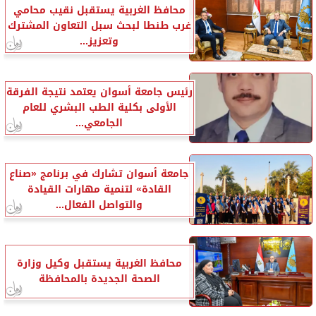
محافظ الغربية يستقبل نقيب محامي
غرب طنطا لبحث سبل التعاون المشترك
وتعزيز...
رئيس جامعة أسوان يعتمد نتيجة الفرقة
الأولى بكلية الطب البشري للعام
الجامعي...
جامعة أسوان تشارك في برنامج «صناع
القادة» لتنمية مهارات القيادة
والتواصل الفعال...
محافظ الغربية يستقبل وكيل وزارة
الصحة الجديدة بالمحافظة