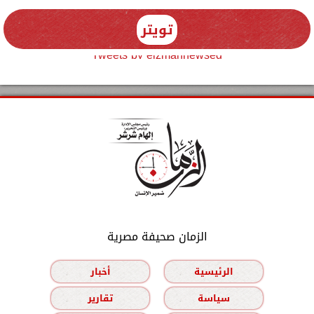
تويتر
Tweets by elzmannewseg
الزمان صحيفة مصرية
الرئيسية
أخبار
سياسة
تقارير