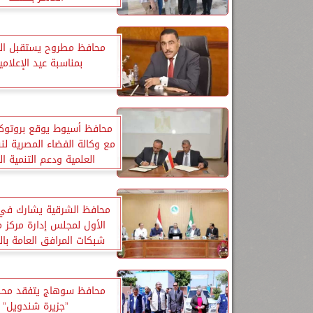
محافظ مطروح يستقبل ال
بمناسبة عيد الإعلامي
محافظ أسيوط يوقع بروتوك
مع وكالة الفضاء المصرية لنش
العلمية ودعم التنمية ال
محافظ الشرقية يشارك في 
الأول لمجلس إدارة مركز 
شبكات المرافق العامة با
محافظ سوهاج يتفقد محط
”جزيرة شندويل”