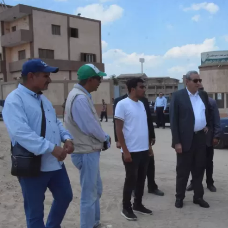
الكاتبة إلهام شرشر تهنئ الرئيس
السيسي بعيد ميلاده وتُشيد بجهوده
إلهام شرشر تكتب: دي مبقتش كورة..
في بناء الدولة
دي سياسة