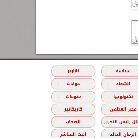
ا بقيمة 2
ن
سياسة
تقارير
اقتصاد
حوادث
تكنولوجيا
منوعات
مصر العظمى
كاريكاتير
ل رئيس التحرير
الصحف
الزمان الخالد
البث المباشر