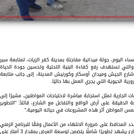
اء اليوم، جولة ميدانية مفاجئة بمدينة كفر الزيات، لمتابعة سير
والتي تستهدف رفع كفاءة البنية التحتية وتحسين جودة الحياة
شارع الجيش وميدان أوسكار وكورنيش المدينة، إلى جانب متابعة
ورية الحيوية التي يجري العمل بها حاليًا.
 الجارية تمثل استجابة مباشرة لاحتياجات المواطنين، مشيرًا إلى
 الدقيقة على أرض الواقع والتفاعل مع الشارع، قائلاً: “التطوير
لمس المواطن أثر هذه المشروعات في حياته اليومية.”
المحافظ على ضرورة الانتهاء من الأعمال وفقًا للبرنامج الزمني
المحدد وبأعلى معايير الجودة، موضحًا أن الشارع يشهد تطويرًا شاملًا يتضمن توسعة العرض بمقدار 3 أمتار على