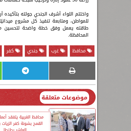
واختتم اللواء أشرف الجندي جولته بتأكيده 
للمواطن، ومتابعة تنفيذ كل مشروع ميدانيًا 
طاقته يعمل وفق خطة واضحة لتحسين مع
المحافظة.
محافظ
غرب
جندي
كفر
موضوعات متعلقة
محافظ الغربية يتفقد أعما
القمح بشونة كفر الزيات
العاشر بطنطا