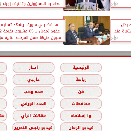
محاسبة المسؤولين وتكثيف إجراءات
التأمين
 بكل
محافظ بني سويف يشهد تسليم
ستمرة منذ
عقود تمويل لــ 65 مشروع
مليون جنيها ضمن المرحلة الثانية م
مشروعات التمكين الاقتصادي
الرئيسية
أخبار
رياضة
خارجي
فن
صحة وطب
محافظات
العدد الورقي
وا إسلاماه
مقالات الرأي
مقا
فيديو الزمان
فيديو رئيس التحرير