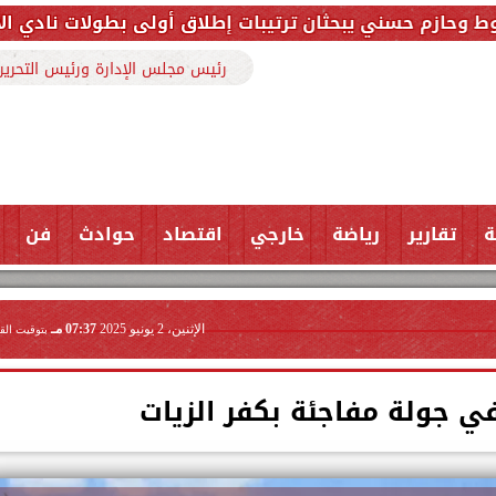
 يبحثان ترتيبات إطلاق أولى بطولات نادي الأجواد للرماي
رئيس مجلس الإدارة ورئيس التحرير
ة
تقارير
رياضة
خارجي
اقتصاد
حوادث
فن
الإثنين، 2 يونيو 2025
07:37 مـ
بتوقيت الق
ي جولة مفاجئة بكفر الزيات