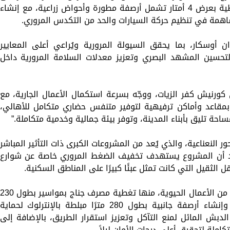
جانبي الطريق، وإعادة تصميم الجزيرة الوسطية بعرض 4 أمتار تشمل أرصفة مطورة وأحواض زراعية، مع إنشاء
ساهمة في تنظيم حركة السيارات والحد من التكدس المروري.
ن أوسكار، بما يحقق السيولة المرورية ويُراعي أعلى المعايير
تحسين المشهد البصري وتعزيز معدلات السلامة المرورية داخل
كورنيش كفر الزيات، ووجّه بسرعة استكمال الأعمال الجارية، مع
 بمقاعد وأماكن ترفيهية لتوفير متنفس حضاري متكامل للأهالي،
احة تليق بأبناء المدينة، وتوفر بيئة جمالية وخدمية متكاملة.”
النعناعية، والذي يُعد من المشروعات الكبرى ذات التأثير المباشر
أكد أن المشروع يستهدف تخفيف الضغط المروري خاصة عن شوارع
 الثقيل التي كانت تمثل عبئًا كبيرًا على المناطق السكنية.
وأوضح المحافظ أن المشروع يشمل مجموعة من الأعمال الحيوية، منها تغطية مصرف جناج بمواسير بطول 30
مترًا لضمان التصريف الآمن لمياه الأمطار، وإنشاء أرصفة جانبية بطول 280 مترًا مبلطة بالإنترلوك لحماية
م الطريق ببناء 290 مترًا من الدبش المائل لمنع التآكل وتعزيز استقرار الطريق، بالإضافة إلى