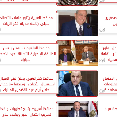
العاملين بشركات قطاع الأعمال
صحفيين
محافظ الغربية يتابع ملفات التصالح
ين
بمبنى رئاسة مدينة كفر الزيات
ول تعاون
محافظ القاهرة يستقيل رئيس
ر الثقافة
الطائفة الإنجيلية للتهنئة بعيد الأض
محلية
المبارك
الاجتماع
محافظ كفرالشيخ: يعلن فتح المجازر
معلومات
لاستقبال الأضاحى وذبحها «بالمجان
لمحافظة
خلال أيام عيد الأضحى المبارك
ة مياه
محافظ أسيوط يتابع تطورات واقعة
تسريب امتحان الجبر ويشدد على