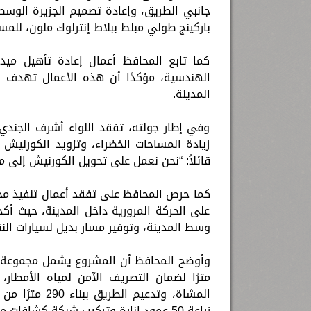
باركينج طولي مبلط ببلاط إنترلوك ملون، للم
كما تابع المحافظ أعمال إعادة تأهيل ميدا
الهندسية، مؤكدًا أن هذه الأعمال تهدف ل
المدينة.
وفي إطار جولته، تفقد اللواء أشرف الجندي 
زيادة المساحات الخضراء، وتزويد الكورنيش
قائلاً: “نحن نعمل على تحويل الكورنيش إلى مس
كما حرص المحافظ على تفقد أعمال تنفيذ محور 
على الحركة المرورية داخل المدينة، حيث 
وسط المدينة، وتوفير مسار بديل لسيارات النقل
المشاة، وتدعي
زراعة 50 عمود إنارة وتركيب شبكة كشافات متكاملة لتحقيق أعلى درجات الأمان ليلاً.