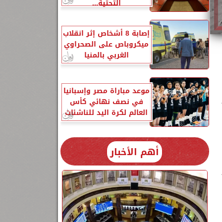
التحتية...
إصابة 8 أشخاص إثر انقلاب
ميكروباص على الصحراوي
الغربي بالمنيا
موعد مباراة مصر وإسبانيا
في نصف نهائي كأس
العالم لكرة اليد للناشئات
أهم الأخبار