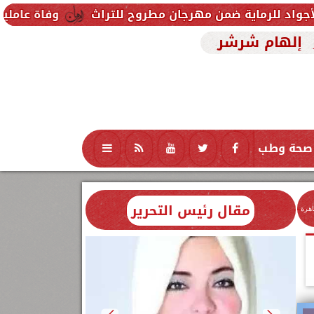
ة ضمن مهرجان مطروح للتراث
وفاة عاملين متأثرين بإص
إلهام شرشر
صحة وطب
تكنولوجيا
منوعات
محافظات
مقال رئيس التحرير
اهرة